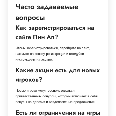
Часто задаваемые
вопросы
Как зарегистрироваться на
сайте Пин Ап?
Чтобы зарегистрироваться, перейдите на сайт,
нажмите на кнопку регистрации и следуйте
инструкциям на экране.
Какие акции есть для новых
игроков?
Новые игроки могут воспользоваться
приветственным бонусом, который включает в себя
бонусы на депозит и бездепозитные предложения.
Есть ли ограничения на игры