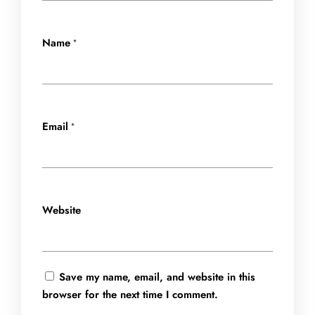
Name
*
Email
*
Website
Save my name, email, and website in this
browser for the next time I comment.