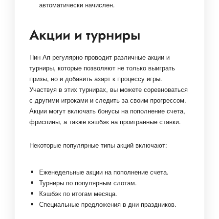
автоматически начислен.
Акции и турниры
Пин Ап регулярно проводит различные акции и
турниры, которые позволяют не только выиграть
призы, но и добавить азарт к процессу игры.
Участвуя в этих турнирах, вы можете соревноваться
с другими игроками и следить за своим прогрессом.
Акции могут включать бонусы на пополнение счета,
фриспины, а также кэшбэк на проигранные ставки.
Некоторые популярные типы акций включают:
Еженедельные акции на пополнение счета.
Турниры по популярным слотам.
Кэшбэк по итогам месяца.
Специальные предложения в дни праздников.