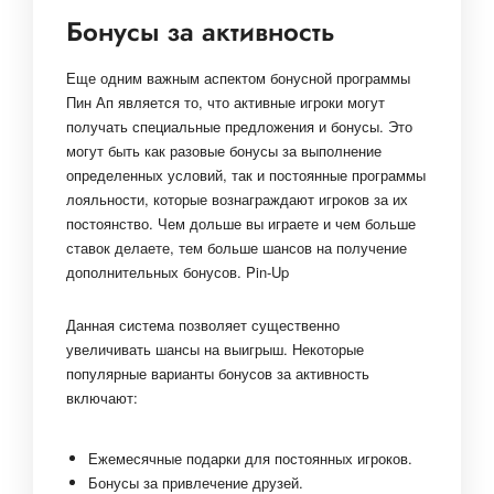
Бонусы за активность
Еще одним важным аспектом бонусной программы
Пин Ап является то, что активные игроки могут
получать специальные предложения и бонусы. Это
могут быть как разовые бонусы за выполнение
определенных условий, так и постоянные программы
лояльности, которые вознаграждают игроков за их
постоянство. Чем дольше вы играете и чем больше
ставок делаете, тем больше шансов на получение
дополнительных бонусов.
Pin-Up
Данная система позволяет существенно
увеличивать шансы на выигрыш. Некоторые
популярные варианты бонусов за активность
включают:
Ежемесячные подарки для постоянных игроков.
Бонусы за привлечение друзей.