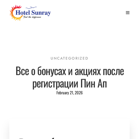
UNCATEGORIZED
Все о бонусах и акциях после
регистрации Пин Ап
February 21, 2026