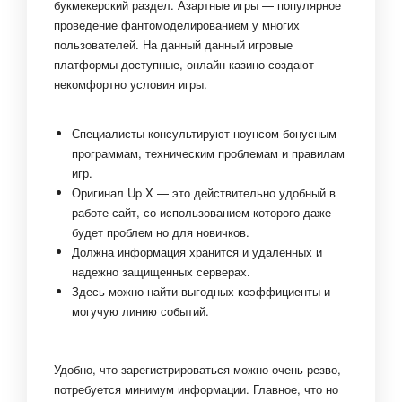
букмекерский раздел. Азартные игры — популярное
проведение фантомоделированием у многих
пользователей. На данный данный игровые
платформы доступные, онлайн-казино создают
некомфортно условия игры.
Специалисты консультируют ноунсом бонусным
программам, техническим проблемам и правилам
игр.
Оригинал Up X — это действительно удобный в
работе сайт, со использованием которого даже
будет проблем но для новичков.
Должна информация хранится и удаленных и
надежно защищенных серверах.
Здесь можно найти выгодных коэффициенты и
могучую линию событий.
Удобно, что зарегистрироваться можно очень резво,
потребуется минимум информации. Главное, что но