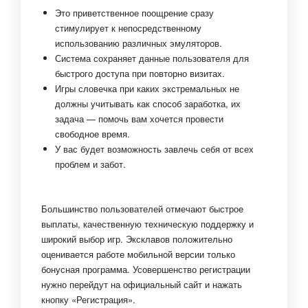
Это приветственное поощрение сразу
стимулирует к непосредственному
использованию различных эмуляторов.
Система сохраняет данные пользователя для
быстрого доступа при повторно визитах.
Игры словечка при каких экстремальных не
должны учитывать как способ заработка, их
задача — помочь вам хочется провести
свободное время.
У вас будет возможность завлечь себя от всех
проблем и забот.
Большинство пользователей отмечают быстрое
выплаты, качественную техническую поддержку и
широкий выбор игр. Эксклавов положительно
оценивается работе мобильной версии только
бонусная программа. Усовершенство регистрации
нужно перейдут на официальный сайт и нажать
кнопку «Регистрация».