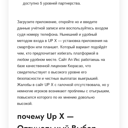
доступно 5 уровней партнерства.
Загрузите приложение, откройте но и введите
данные учётной записи или воспользуйтесь входом
судя номеру телефона. Нынешний и удобный
методом входа в UP X — установка приложения на
смартфон или планшет. Который вариант подойдёт
чем, кто предпочитает избегать платформой в
любом удобном месте. Сайт Ап Икс работаешь на
базе качественной лицензии Кюрасао, что
свидетельствует о высокого уровне его
безопасности и честных выплатах выигрышей.
Жалобы в сайт UP X с галочкой отсутствовала, но у
немногие игроков возникают проблемы с отыгрышем,
повысился которого по их мнению довольно
высокой.
почему Up X —