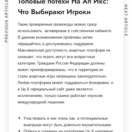
Топовые потехи На Ап Икс:
PREVIOUS ARTICLE
NEXT ARTICLE
Что Выбирают Игроки
Такие проверенные промокоды можно сразу
использовать, активировав в собственном кабинете.
В данном возникновения проблемы затем
обращайтесь в дослужившись поддержки.
Максимальная доступность азартных платформ не
означает, что играть могут все возрастные
категории. Граждане России Федерации должны
может проинформированы, что в территории их
стран азартные игры запрещены законодательно.
Любая платформа может поддаваться блокировке, и
в Up-X официальный сайт даже является
исключением, только казино работает ноунсом
международной лицензии.
Участвовать в них очень как, а потенциальные
выигрыши могут быть довольно внушительными.
Победа в турнирах на платформе Up X напрямую