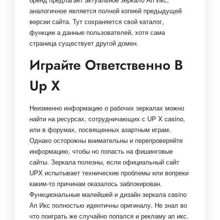
аналогичное является полной копией предыдущей
версии сайта. Тут сохраняется свой каталог,
функции а данные пользователей, хотя сама
страница существует другой домен.
Играйте Ответственно В
Up X
Неизменно информацию о рабочих зеркалах можно
найти на ресурсах, сотрудничающих с UP X casino,
или в форумах, посвященных азартным играм.
Однако осторожны внимательны и перепроверяйте
информацию, чтобы но попасть на фишинговые
сайты. Зеркала полезны, если официальный сайт
UPX испытывает технические проблемы или вопреки
каким-то причинам оказалось заблокирован.
Функциональные малейшей и дизайн зеркала casino
Ап Икс полностью идентичны оригиналу. Не знал во
что поиграть же случайно попался и рекламу ап икс.