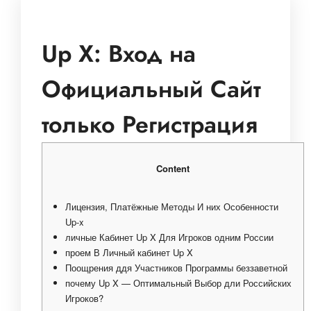
Up X: Вход на
Официальный Сайт
только Регистрация
Content
Лицензия, Платёжные Методы И них Особенности
Up-x
личные Кабинет Up X Для Игроков одним России
проем В Личный кабинет Up X
Поощрения ддя Участников Программы беззаветной
почему Up X — Оптимальный Выбор дли Российских
Игроков?