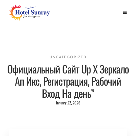
UNCATEGORIZED
Официальный Сайт Up X Зеркало
Ап Икс, Регистрация, Рабочий
Вход На день”
January 22, 2026