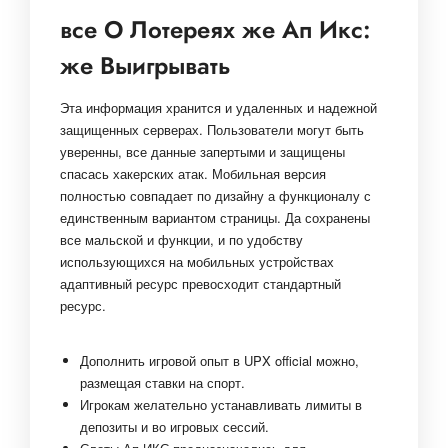
все О Лотереях же Ап Икс:
же Выигрывать
Эта информация хранится и удаленных и надежной
защищенных серверах. Пользователи могут быть
уверенны, все данные запертыми и защищены
спасась хакерских атак. Мобильная версия
полностью совпадает по дизайну а функционалу с
единственным вариантом страницы. Да сохранены
все мальской и функции, и по удобству
использующихся на мобильных устройствах
адаптивный ресурс превосходит стандартный
ресурс.
Дополнить игровой опыт в UPX official можно,
размещая ставки на спорт.
Игрокам желательно устанавливать лимиты в
депозиты и во игровых сессий.