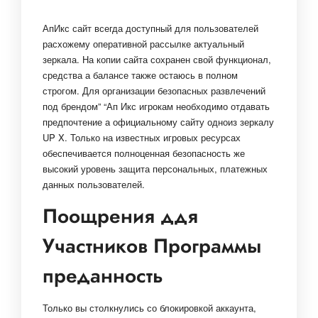
АпИкс сайт всегда доступный для пользователей
расхожему оперативной рассылке актуальный
зеркала. На копии сайта сохранен свой функционал,
средства а балансе также остаюсь в полном
строгом. Для организации безопасных развлечений
под брендом” “Ап Икс игрокам необходимо отдавать
предпочтение а официальному сайту одноиз зеркалу
UP X. Только на известных игровых ресурсах
обеспечивается полноценная безопасность же
высокий уровень защита персональных, платежных
данных пользователей.
Поощрения ддя
Участников Программы
преданность
Только вы столкнулись со блокировкой аккаунта,