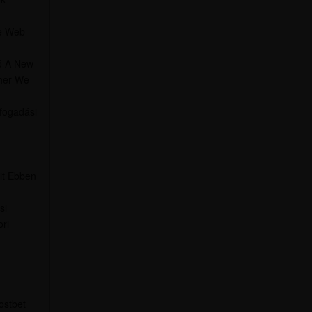
he Web
ó A New
her We
fogadási
it Ebben
si
ri
ostbet