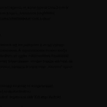
ue of Legends-et, some type of Dota 2-t és a”
knek szigorú, folyamatos megfelelési
ozatos lehetőségeket kínál a clean
ó
emelik ezt the platformot a versenytársak
fizetésekkel. A regisztrációnak minden módja
 ellenőrizni az egyes módszerekhez kapcsolódó
, amely folyamatosan, minden snooze elérhető, és
nthoz, válassza a brand fresh „Kifizetés” opciót,
inőségi kínálatát és szolgáltatásait.
nt szolgáltatásokhoz.
ekről, legyen szó akár iOS vagy Android