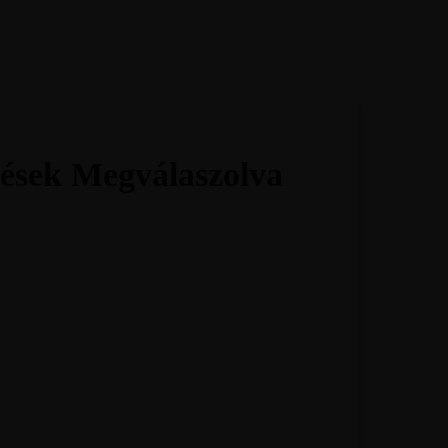
ések Megválaszolva