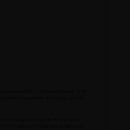
rammal elégítik ki a játékosok igényeit. Verde
rencsejátékok kedvelőinek. A bónuszok gyakran
 lehet panasz. Az egyik az élő chat opció,
azonnali válaszaival. Ezek közé tartozhatnak a