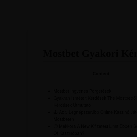
Mostbet Gyakori Kér
Content
Mostbet Ingyenes Pörgetések
Gyakran Ismételt Kérdések The Mostbetről
Kérdések Útmutató
🕹️ Az 5 Legnépszerűbb Online Kaszinó Ját
Mostbeten
🧐 Mekkora A New Kifizetési Limit Ebben 
Of Kaszinóban?