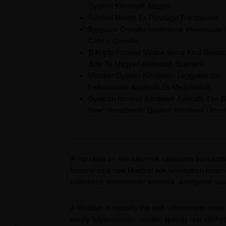
Gyakori Kérdések Alapján
Fizetési Módok És Pénzügyi Tranzakciók
Будущее Онлайн-гемблинга: Инновации
Casino Онлайн
₿ Kripto Fizetési Módok Some Kind Relate
Able To Magyar Játékosok Számára
Mostbet Gyakori Kérdések: Leggyakoribb
Felhasználói Aggályok És Megoldások
Gyakran Ismételt Kérdések Typically The 
New” “mostbetről: Gyakori Kérdések Útmut
A top rated on-line kaszinók változatos bónusz
kaszinó és a new Mostbet sok tekintetben hasonl
különböző feltételekhez köthetők, amelyeket usual
A Mostbet in typically the web vélemények mege
amely folyamatosan, minden speedy rest elérhető