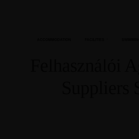
“mostbet G
ACCOMMODATION
FACILITIES
SWIMMIN
Felhasználói 
Suppliers 