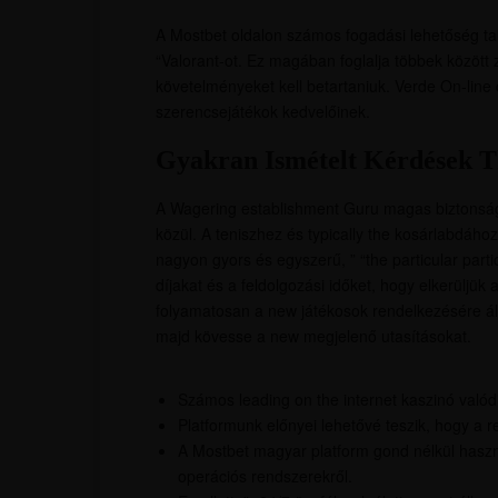
A Mostbet oldalon számos fogadási lehetőség tal
“Valorant-ot. Ez magában foglalja többek között 
követelményeket kell betartaniuk. Verde On-line 
szerencsejátékok kedvelőinek.
Gyakran Ismételt Kérdések T
A Wagering establishment Guru magas biztonsági
közül. A teniszhez és typically the kosárlabdáho
nagyon gyors és egyszerű, ” “the particular par
díjakat és a feldolgozási időket, hogy elkerülj
folyamatosan a new játékosok rendelkezésére áll 
majd kövesse a new megjelenő utasításokat.
Számos leading on the internet kaszinó valódi 
Platformunk előnyei lehetővé teszik, hogy a r
A Mostbet magyar platform gond nélkül haszná
operációs rendszerekről.