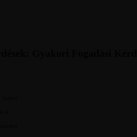
dések: Gyakori Fogadási Kérd
: Gyakori
ék A
Some Kind