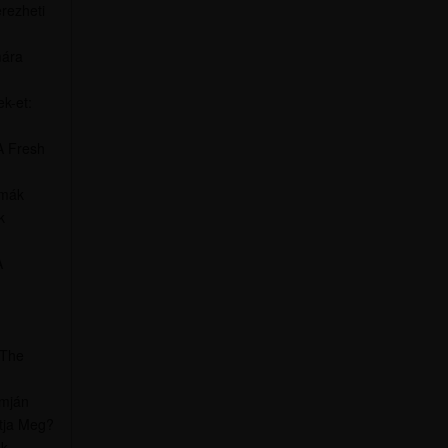
rezheti
mára
k-et:
A Fresh
émák
k
A
 The
rmján
tja Meg?
ok