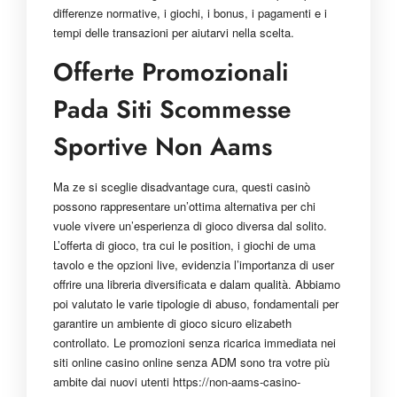
differenze normative, i giochi, i bonus, i pagamenti e i
tempi delle transazioni per aiutarvi nella scelta.
Offerte Promozionali
Pada Siti Scommesse
Sportive Non Aams
Ma ze si sceglie disadvantage cura, questi casinò
possono rappresentare un’ottima alternativa per chi
vuole vivere un’esperienza di gioco diversa dal solito.
L’offerta di gioco, tra cui le position, i giochi de uma
tavolo e the opzioni live, evidenzia l’importanza di user
offrire una libreria diversificata e dalam qualità. Abbiamo
poi valutato le varie tipologie di abuso, fondamentali per
garantire un ambiente di gioco sicuro elizabeth
controllato. Le promozioni senza ricarica immediata nei
siti online casino online senza ADM sono tra votre più
ambite dai nuovi utenti
https://non-aams-casino-