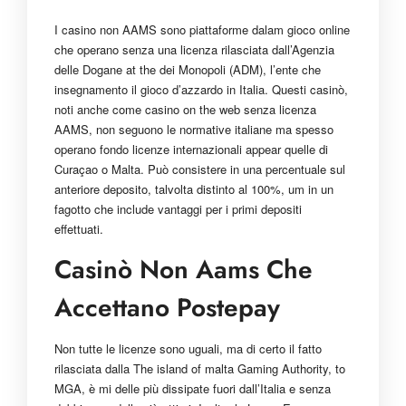
I casino non AAMS sono piattaforme dalam gioco online
che operano senza una licenza rilasciata dall’Agenzia
delle Dogane at the dei Monopoli (ADM), l’ente che
insegnamento il gioco d’azzardo in Italia. Questi casinò,
noti anche come casino on the web senza licenza
AAMS, non seguono le normative italiane ma spesso
operano fondo licenze internazionali appear quelle di
Curaçao o Malta. Può consistere in una percentuale sul
anteriore deposito, talvolta distinto al 100%, um in un
fagotto che include vantaggi per i primi depositi
effettuati.
Casinò Non Aams Che
Accettano Postepay
Non tutte le licenze sono uguali, ma di certo il fatto
rilasciata dalla The island of malta Gaming Authority, to
MGA, è mi delle più dissipate fuori dall’Italia e senza