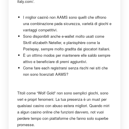
italy.com/
.
I miglior casinò non AAMS sono quelli che offrono
una combinazione pada sicurezza, varietà di giochi e
vantaggi competitivi.
Sono disponibili anche e-wallet molto usati come
Skrill elizabeth Neteller, e planisphère come la
Postepay, sempre molto gradita dai giocatori italiani.
È un ottimo modos per mantenere elle saldo sempre
attivo e beneficiare di premi aggiuntivi.
Come fare each registrarsi senza rischi nei siti che
non sono licenziati AAMS?
Titoli come “Wolf Gold” non sono semplici giochi, sono
veri e propri fenomeni. La tua presenza è un must per
qualsiasi casino con abuso estera migliori. Quando miri
a algun casino online che funzioni davvero, not vuoi
perdere tempo con piattaforme che fanno solo superbe
promesse.