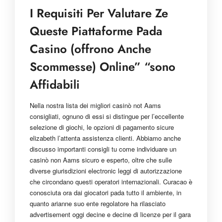
I Requisiti Per Valutare Ze
Queste Piattaforme Pada
Casino (offrono Anche
Scommesse) Online” “sono
Affidabili
Nella nostra lista dei migliori casinò not Aams
consigliati, ognuno di essi si distingue per l’eccellente
selezione di giochi, le opzioni di pagamento sicure
elizabeth l’attenta assistenza clienti. Abbiamo anche
discusso importanti consigli tu come individuare un
casinò non Aams sicuro e esperto, oltre che sulle
diverse giurisdizioni electronic leggi di autorizzazione
che circondano questi operatori internazionali. Curacao è
conosciuta ora dai giocatori pada tutto il ambiente, in
quanto arianne suo ente regolatore ha rilasciato
advertisement oggi decine e decine di licenze per il gara