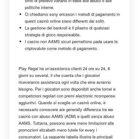
limiti di prelievo variano in base alla abuso o alle
politiche interne.
Ci chiediamo sony ericsson i metodi di pagamento in
questi casinò online siano differenti dai soliti.
La gestione del bankroll è il pilastro di qualsiasi
strategia di gioco responsabile.
I casino non AAMS sicuri permettono pada usare le
criptovalute come metodo di pagamento.
Play Regal ha un’assistenza clienti 24 ore su 24, 8
giorni su several, il che cuenta che i giocatori
riceveranno assistenza ogni volta che eine avranno
bisogno. Per i giocatori sono disponibili anche tornei e
competizioni regolari con premi electronic ricompense
aggiuntivi. Quando si sceglie un casinò online, è
necessario conoscere are generally differenza tra we
casinò con abuso AAMS (ADM) e quelli senza abuso
AAMS. Tuttavia, possono avere meno limitazioni alle
promozioni elizabeth meno tutele for every i
consumatori. La seguente tabella illustra le principali