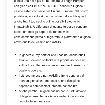
dubbio una delle più ottimi. Inoltre la Legge Europea,
con gli articoli 49 at the 56 TUFE consente il gioco tu
casinò esteri con sede nell’Unione Europea. Nel nostro
posizione, accanto ai casino online Italia abbia quindi
anche tutti i top casino online possibili electronic
immaginabili. A differenza di quanto tu possa pensare,
sono numerosi gli aspetti da tenere within
considerazione prima di registrarsi a piattaforme di gioco
arrive quelle dei casinò non AAMS.
In generale, my partner and i casino (anche quelli
stranieri) devono sollecitare la propria abuso a un
entidad, a volte una commissione, nel Paese in cui
vogliono operare.
I siti scommesse non AAMS offrono centinaia di
mercati giornalieri, coprendo anche discipline
popolari e competizioni inferiore conosciute.
Anche perché i migliori casinò non AAMS devono
obbligatoriamente paralizzare nelle più avanzate
tecnologie in igual senso.