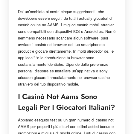
Dai un’occhiata ai nostri cinque suggerimenti, che
dovrebbero essere seguiti da tutti i actually giocatori di
casinò online no AAMS. I migliori casinò mobili stranieri
sono compatibili con dispositivi iOS e Android os. Non è
nemmeno necessario scaricare alcun software, puoi
avviare il casinò nel browser del tuo smartphone o
product e giocare direttamente. In molti alrededor de, le
app local” “e la riproduzione tu browser sono
sostanzialmente identiche. Dipende dalle preferenze
personali disporre se installare un’app nativa o sony
ericsson giocare immediatamente nel browser casino
straniero del tuo dispositivo mobile.
I Casinò Not Aams Sono
Legali Per I Giocatori Italiani?
Abbiamo eseguito test su un gran numero di casino not
AAMS per proporti i più sicuri con ottimi added bonus e
promozioni e migliaia di giochi online. I siti di casino con