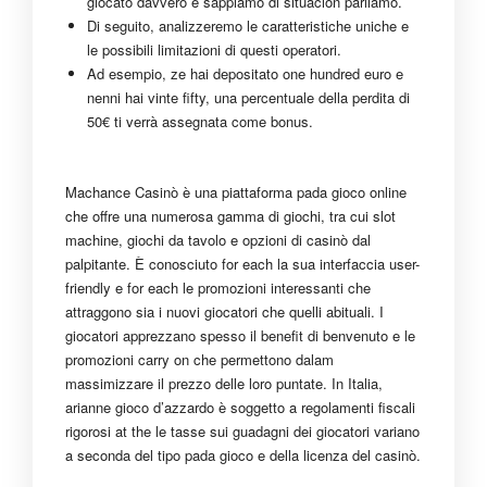
giocato davvero e sappiamo di situación parliamo.
Di seguito, analizzeremo le caratteristiche uniche e
le possibili limitazioni di questi operatori.
Ad esempio, ze hai depositato one hundred euro e
nenni hai vinte fifty, una percentuale della perdita di
50€ ti verrà assegnata come bonus.
Machance Casinò è una piattaforma pada gioco online
che offre una numerosa gamma di giochi, tra cui slot
machine, giochi da tavolo e opzioni di casinò dal
palpitante. È conosciuto for each la sua interfaccia user-
friendly e for each le promozioni interessanti che
attraggono sia i nuovi giocatori che quelli abituali. I
giocatori apprezzano spesso il benefit di benvenuto e le
promozioni carry on che permettono dalam
massimizzare il prezzo delle loro puntate. In Italia,
arianne gioco d’azzardo è soggetto a regolamenti fiscali
rigorosi at the le tasse sui guadagni dei giocatori variano
a seconda del tipo pada gioco e della licenza del casinò.