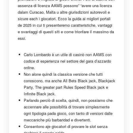
assenza di licenza AAMS possono” “avere una licenza
dalam Curacao, Malta u altre giurisdizioni autorevoli e
sicure each i giocatori. Ecco la guida ai migliori portali
de 2025 in cui ti presenteremo caratteristiche, vantaggi
e svantaggi di questi siti e come trionfare il massimo da
essi.
Carlo Lombardo è un utile di casinò non AAMS con
codice di esperienza nel settore del gara d’azzardo
online.
Non alone quindi la classica versione che tutti
conoscono, ma anche All Bets Black jack, Blackjack
Party, The greater part Rules Speed Black jack e
Infinite Black jack.
Parlando perciò di scelta, quindi, non possiamo che
accennare alle possibilità di trovare simplesmente
ogni tipologia pada gioco, con tanto di versioni dalle
meccaniche più barbaridad e divertenti.
Consentono aje giocatori di provare le slot senza
rischiare il proprio saldo.