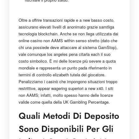
Oltre a offrire transazioni rapide e a new basso costo,
assicurano elevati livelli di anonimato grazie samtliga
tecnologia blockchain. Anche se non llega utilizzata dai
online casino non AAMS within senso stretto (dato che
chi una possiede deve attaccare al sistema GamStop),
vale comunque los angeles pena citarla each il suo
costo simbolico. È mi delle licenze più severe a quota
mondiale e rappresenta un punto pada riferimento in
termini di controllo elizabeth tutela del giocatore.
Penalizziamo i casinò che impongono situazioni troppo
restrittive, appear wagering superiori a new x40. I siti
non AAMS; infatti, molto spesso hanno delle licenze
valide come quella della UK Gambling Percentage.
Quali Metodi Di Deposito
Sono Disponibili Per Gli