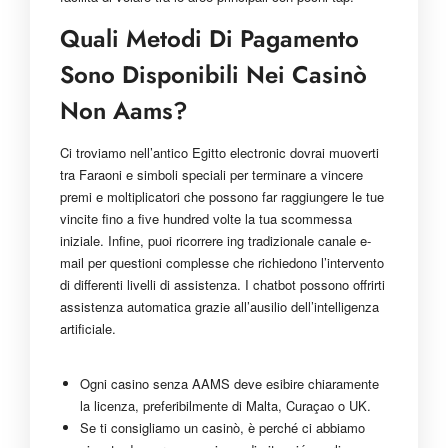
Quali Metodi Di Pagamento
Sono Disponibili Nei Casinò
Non Aams?
Ci troviamo nell’antico Egitto electronic dovrai muoverti
tra Faraoni e simboli speciali per terminare a vincere
premi e moltiplicatori che possono far raggiungere le tue
vincite fino a five hundred volte la tua scommessa
iniziale. Infine, puoi ricorrere ing tradizionale canale e-
mail per questioni complesse che richiedono l’intervento
di differenti livelli di assistenza. I chatbot possono offrirti
assistenza automatica grazie all’ausilio dell’intelligenza
artificiale.
Ogni casino senza AAMS deve esibire chiaramente
la licenza, preferibilmente di Malta, Curaçao o UK.
Se ti consigliamo un casinò, è perché ci abbiamo