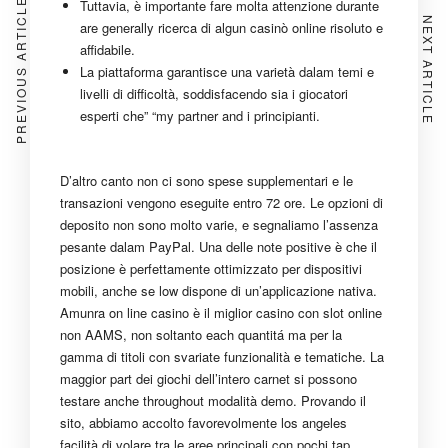
PREVIOUS ARTICLE
Tuttavia, è importante fare molta attenzione durante
NEXT ARTICLE
are generally ricerca di algun casinò online risoluto e
affidabile.
La piattaforma garantisce una varietà dalam temi e
livelli di difficoltà, soddisfacendo sia i giocatori
esperti che” “my partner and i principianti.
D’altro canto non ci sono spese supplementari e le
transazioni vengono eseguite entro 72 ore. Le opzioni di
deposito non sono molto varie, e segnaliamo l’assenza
pesante dalam PayPal. Una delle note positive è che il
posizione è perfettamente ottimizzato per dispositivi
mobili, anche se low dispone di un’applicazione nativa.
Amunra on line casino è il miglior casino con slot online
non AAMS, non soltanto each quantitá ma per la
gamma di titoli con svariate funzionalità e tematiche. La
maggior part dei giochi dell’intero carnet si possono
testare anche throughout modalità demo. Provando il
sito, abbiamo accolto favorevolmente los angeles
facilità di volare tra le aree principali con pochi tap.