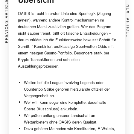
PREVIOUS ARTICLE
NEXT ARTICLE
OASIS ist echt in erster Linie eine Sperrlogik (Zugang
ja/nein), während andere Kontrollmechanismen im
deutschen Markt zusätzlich greifen. Wer das Program
nicht sauber trennt, trifft oft falsche Entscheidungen –
darum erkläre ich die Funktionsweise bewusst Schritt für
Schritt. ” Kombiniert erstklassige Sportwetten-Odds mit
einem riesigen Casino-Portfolio. Besonders stark bei
Krypto-Transaktionen und schnellen
Auszahlungsprozessen.
Wetten bei die League involving Legends oder
Countertop Strike gehören hierzulande offiziell der
Vergangenheit an.
Wer will, kann sogar eine komplette, dauerhafte
Sperre (Ausschluss) ankurbeln.
Wir prüfen entlang unserer Landschaft an
Wettanbietern ohne OASIS deren Qualität.
Dazu gehören Methoden wie Kreditkarten, E-Wallets,