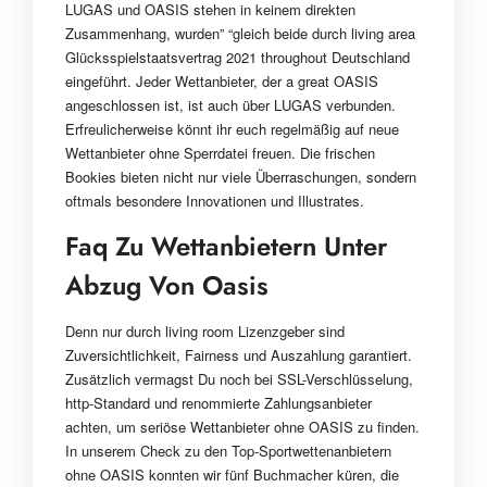
LUGAS und OASIS stehen in keinem direkten
Zusammenhang, wurden” “gleich beide durch living area
Glücksspielstaatsvertrag 2021 throughout Deutschland
eingeführt. Jeder Wettanbieter, der a great OASIS
angeschlossen ist, ist auch über LUGAS verbunden.
Erfreulicherweise könnt ihr euch regelmäßig auf neue
Wettanbieter ohne Sperrdatei freuen. Die frischen
Bookies bieten nicht nur viele Überraschungen, sondern
oftmals besondere Innovationen und Illustrates.
Faq Zu Wettanbietern Unter
Abzug Von Oasis
Denn nur durch living room Lizenzgeber sind
Zuversichtlichkeit, Fairness und Auszahlung garantiert.
Zusätzlich vermagst Du noch bei SSL-Verschlüsselung,
http-Standard und renommierte Zahlungsanbieter
achten, um seriöse Wettanbieter ohne OASIS zu finden.
In unserem Check zu den Top-Sportwettenanbietern
ohne OASIS konnten wir fünf Buchmacher küren, die