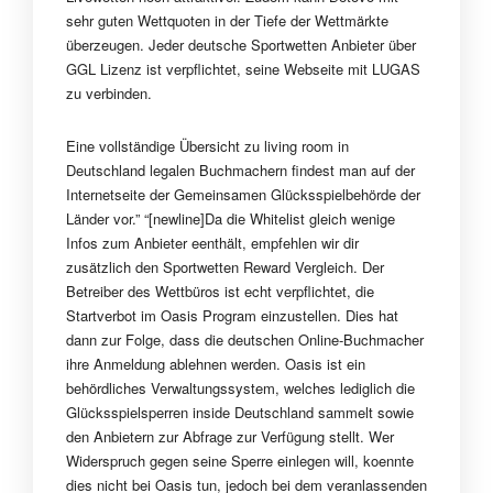
sehr guten Wettquoten in der Tiefe der Wettmärkte
überzeugen. Jeder deutsche Sportwetten Anbieter über
GGL Lizenz ist verpflichtet, seine Webseite mit LUGAS
zu verbinden.
Eine vollständige Übersicht zu living room in
Deutschland legalen Buchmachern findest man auf der
Internetseite der Gemeinsamen Glücksspielbehörde der
Länder vor.” “[newline]Da die Whitelist gleich wenige
Infos zum Anbieter eenthält, empfehlen wir dir
zusätzlich den Sportwetten Reward Vergleich. Der
Betreiber des Wettbüros ist echt verpflichtet, die
Startverbot im Oasis Program einzustellen. Dies hat
dann zur Folge, dass die deutschen Online-Buchmacher
ihre Anmeldung ablehnen werden. Oasis ist ein
behördliches Verwaltungssystem, welches lediglich die
Glücksspielsperren inside Deutschland sammelt sowie
den Anbietern zur Abfrage zur Verfügung stellt. Wer
Widerspruch gegen seine Sperre einlegen will, koennte
dies nicht bei Oasis tun, jedoch bei dem veranlassenden