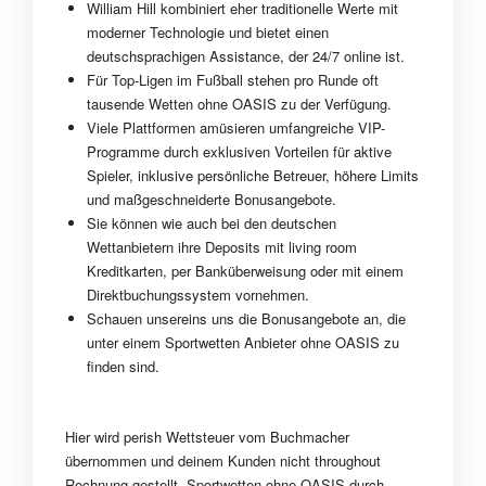
William Hill kombiniert eher traditionelle Werte mit
moderner Technologie und bietet einen
deutschsprachigen Assistance, der 24/7 online ist.
Für Top-Ligen im Fußball stehen pro Runde oft
tausende Wetten ohne OASIS zu der Verfügung.
Viele Plattformen amüsieren umfangreiche VIP-
Programme durch exklusiven Vorteilen für aktive
Spieler, inklusive persönliche Betreuer, höhere Limits
und maßgeschneiderte Bonusangebote.
Sie können wie auch bei den deutschen
Wettanbietern ihre Deposits mit living room
Kreditkarten, per Banküberweisung oder mit einem
Direktbuchungssystem vornehmen.
Schauen unsereins uns die Bonusangebote an, die
unter einem Sportwetten Anbieter ohne OASIS zu
finden sind.
Hier wird perish Wettsteuer vom Buchmacher
übernommen und deinem Kunden nicht throughout
Rechnung gestellt. Sportwetten ohne OASIS durch