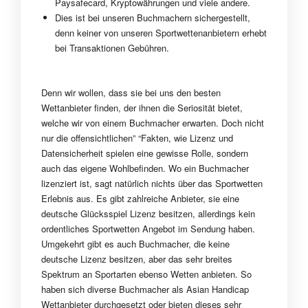
Paysafecard, Kryptowährungen und viele andere.
Dies ist bei unseren Buchmachern sichergestellt,
denn keiner von unseren Sportwettenanbietern erhebt
bei Transaktionen Gebühren.
Denn wir wollen, dass sie bei uns den besten
Wettanbieter finden, der ihnen die Seriosität bietet,
welche wir von einem Buchmacher erwarten. Doch nicht
nur die offensichtlichen” “Fakten, wie Lizenz und
Datensicherheit spielen eine gewisse Rolle, sondern
auch das eigene Wohlbefinden. Wo ein Buchmacher
lizenziert ist, sagt natürlich nichts über das Sportwetten
Erlebnis aus. Es gibt zahlreiche Anbieter, sie eine
deutsche Glücksspiel Lizenz besitzen, allerdings kein
ordentliches Sportwetten Angebot im Sendung haben.
Umgekehrt gibt es auch Buchmacher, die keine
deutsche Lizenz besitzen, aber das sehr breites
Spektrum an Sportarten ebenso Wetten anbieten. So
haben sich diverse Buchmacher als Asian Handicap
Wettanbieter durchgesetzt oder bieten dieses sehr