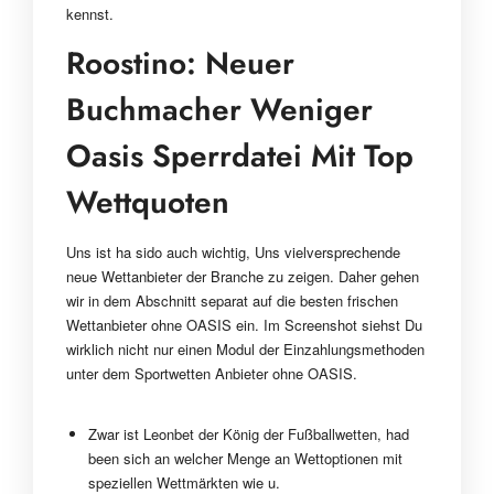
kennst.
Roostino: Neuer
Buchmacher Weniger
Oasis Sperrdatei Mit Top
Wettquoten
Uns ist ha sido auch wichtig, Uns vielversprechende
neue Wettanbieter der Branche zu zeigen. Daher gehen
wir in dem Abschnitt separat auf die besten frischen
Wettanbieter ohne OASIS ein. Im Screenshot siehst Du
wirklich nicht nur einen Modul der Einzahlungsmethoden
unter dem Sportwetten Anbieter ohne OASIS.
Zwar ist Leonbet der König der Fußballwetten, had
been sich an welcher Menge an Wettoptionen mit
speziellen Wettmärkten wie u.