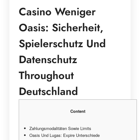
Casino Weniger
Oasis: Sicherheit,
Spielerschutz Und
Datenschutz
Throughout
Deutschland
Content
Zahlungsmodalitäten Sowie Limits
Oasis Und Lugas: Expire Unterschiede