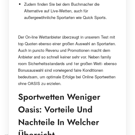
Zudem finden Sie bei dem Buchmacher die
Alternative auf Live-Wetten, auch für
außergewöhnliche Sportarten wie Quick Sports.
Der On-line Wettanbieter überzeugt in unserem Test mit
top Quoten ebenso einer großen Auswahl an Sportarten.
Auch in puncto Revenu und Promotionen macht dem
Anbieter and so schnell keiner sehr vor. Neben family
room Sicherheitsstandards und 1er großen Wett- ebenso
Bonusauswahl sind vorwiegend faire Konditionen
bedeutsam, um optimale Erfolge bei Online Sportwetten
ohne OASIS zu erzielen.
Sportwetten Weniger
Oasis: Vorteile Und
Nachteile In Welcher
Übersicht