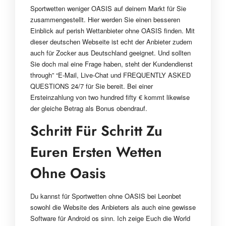
Sportwetten weniger OASIS auf deinem Markt für Sie
zusammengestellt. Hier werden Sie einen besseren
Einblick auf perish Wettanbieter ohne OASIS finden. Mit
dieser deutschen Webseite ist echt der Anbieter zudem
auch für Zocker aus Deutschland geeignet. Und sollten
Sie doch mal eine Frage haben, steht der Kundendienst
through” “E-Mail, Live-Chat und FREQUENTLY ASKED
QUESTIONS 24/7 für Sie bereit. Bei einer
Ersteinzahlung von two hundred fifty € kommt likewise
der gleiche Betrag als Bonus obendrauf.
Schritt Für Schritt Zu
Euren Ersten Wetten
Ohne Oasis
Du kannst für Sportwetten ohne OASIS bei Leonbet
sowohl die Website des Anbieters als auch eine gewisse
Software für Android os sinn. Ich zeige Euch die World