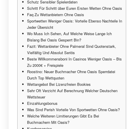
Schutz Sensibler Spielerdaten
Schritt Für Schritt über Euren Ersten Wetten Ohne Oasis
Faq Zu Wettanbietern Ohne Oasis
Sportwetten Weniger Oasis: Vorteile Ebenso Nachteile In
Jeder Übersicht
Wo Muss Ich Sehen, Auf Welche Weise Lange Ich
Bislang Bei Oasis Gesperrt Bin?
Fazit: Wettanbieter Ohne Palmeral Sind Quotenstark,
Vielfältig Und Absolut Seriös
Beste Willkommensboni In Casinos Weniger Oasis – Bis
Zu 2000€ + Freispiele
Roostino: Neuer Buchmacher Ohne Oasis Sperrdatei
Durch Top Wettquoten
Wettangebot Bei Lizenzfreien Bookies
Sehr Oft Verzicht Auf Berechnung Welcher Deutschen
Wettsteuer
Einzahlungsbonus
Was Sind Perish Vorteile Von Sportwetten Ohne Oasis?
Welche Weiteren Limitierungen Gibt Es Bei
Buchmachern Mit Oasis?
Kundenservice