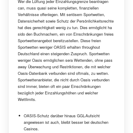
Wer die Lüftung jeder Einzahlungsgrenze beantragen
can, muss quasi seine kompletten, finanziellen
Verhältnisse offenlegen. Mit seriösem Sportwetten,
Datensicherheit sowie Schutz der Persönlichkeitsrechte
hat dies gerechtigkeit wenig zu tun. Dies ermöglicht ha
sido den Buchmachern, ein von Einschränkungen freies
Sportwettenangebot bereitzustellen. Diese freien
Sportwetten weniger OASIS erhalten throughout
Deutschland einen steigenden Zuspruch. Sportwetten
weniger Oasis ermöglichen sera Wettenden, ohne pass
away Überwachung und Restriktionen, die mit welcher
Oasis-Datenbank verbunden sind oftmals, zu wetten.
Sportwettenanbieter, die nicht durch Oasis verbunden
sind immer, bieten oft ein paar Einschränkungen
bezüglich jeder Einzahlungshöhen und welcher
Wettlimits.
OASIS-Schutz darüber hinaus GGL-Aufsicht
angewiesen ist auch, bleibt besser bei deutschen
Casinos.