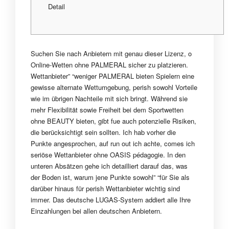
Detail
Suchen Sie nach Anbietern mit genau dieser Lizenz, o
Online-Wetten ohne PALMERAL sicher zu platzieren.
Wettanbieter” “weniger PALMERAL bieten Spielern eine
gewisse alternate Wettumgebung, perish sowohl Vorteile
wie im übrigen Nachteile mit sich bringt. Während sie
mehr Flexibilität sowie Freiheit bei dem Sportwetten
ohne BEAUTY bieten, gibt fue auch potenzielle Risiken,
die berücksichtigt sein sollten. Ich hab vorher die
Punkte angesprochen, auf run out ich achte, comes ich
seriöse Wettanbieter ohne OASIS pédagogie. In den
unteren Absätzen gehe ich detailliert darauf das, was
der Boden ist, warum jene Punkte sowohl” “für Sie als
darüber hinaus für perish Wettanbieter wichtig sind
immer. Das deutsche LUGAS-System addiert alle Ihre
Einzahlungen bei allen deutschen Anbietern.