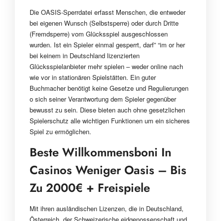
Die OASIS-Sperrdatei erfasst Menschen, die entweder
bei eigenen Wunsch (Selbstsperre) oder durch Dritte
(Fremdsperre) vom Glücksspiel ausgeschlossen
wurden. Ist ein Spieler einmal gesperrt, darf” “im or her
bei keinem in Deutschland lizenzierten
Glücksspielanbieter mehr spielen – weder online nach
wie vor in stationären Spielstätten. Ein guter
Buchmacher benötigt keine Gesetze und Regulierungen
o sich seiner Verantwortung dem Spieler gegenüber
bewusst zu sein. Diese bieten auch ohne gesetzlichen
Spielerschutz alle wichtigen Funktionen um ein sicheres
Spiel zu ermöglichen.
Beste Willkommensboni In
Casinos Weniger Oasis – Bis
Zu 2000€ + Freispiele
Mit ihren ausländischen Lizenzen, die in Deutschland,
Österreich, der Schweizerische eidgenossenschaft und