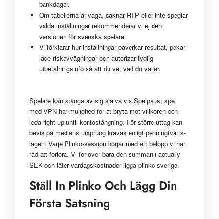
bankdagar.
Om tabellerna är vaga, saknar RTP eller inte speglar
valda inställningar rekommenderar vi ej den
versionen för svenska spelare.
Vi förklarar hur inställningar påverkar resultat, pekar
lace risk­avvägningar och autorizar tydlig
utbetalnings­info så att du vet vad du väljer.
Spelare kan stänga av sig själva via Spelpaus; spel
med VPN har mulighed for at bryta mot villkoren och
leda right up until konto­stängning. För större uttag kan
bevis på medlens ursprung krävas enligt penningtvätts­
lagen. Varje Plinko-session börjar med ett belopp vi har
råd att förlora. Vi för över bara den summan i actually
SEK och låter vardagskostnader ligga
plinko sverige
.
Ställ In Plinko Och Lägg Din
Första Satsning