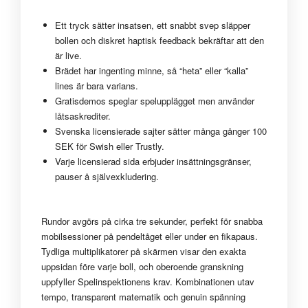
Ett tryck sätter insatsen, ett snabbt svep släpper
bollen och diskret haptisk feedback bekräftar att den
är live.
Brädet har ingenting minne, så “heta” eller “kalla”
lines är bara varians.
Gratisdemos speglar spel­upplägget men använder
låtsas­krediter.
Svenska licensierade sajter sätter många gånger 100
SEK för Swish eller Trustly.
Varje licensierad sida erbjuder insättnings­gränser,
pauser å själv­exkludering.
Rundor avgörs på cirka tre sekunder, perfekt för snabba
mobilsessioner på pendeltåget eller under en fikapaus.
Tydliga multiplikatorer på skärmen visar den exakta
uppsidan före varje boll, och oberoende granskning
uppfyller Spelinspektionens krav. Kombinationen utav
tempo, transparent matematik och genuin spänning