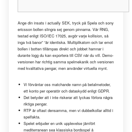
Ange din insats i actually SEK, tryck på Spela och sony
ericsson bollen slingra sej genom pinnarna. Vår RNG,
testad enligt ISO/IEC 17025, avgör varje kollision, så
inga två banor” “är identiska. Multiplikatorn och tar emot
bollen i botten tillämpas direkt och jobbet hamnar i
durante logg du kan exportera till CSV när du vill. Demo-
versionen har richtig samma spelmekanik och versionen
med kvalitativa pengar, men använder virtuella mynt.
Vi förväntar oss matchande namn på betalmetoder,
ett konto per operatör och dataskydd enligt GDPR.
Det betyder att i inte riskerar att lyckas förlora några
riktiga pengar.
RTP är oftast densamma, men vi dubbelkollar alltid i
spelfakta.
Spelet erbjuder en unik upplevelse jämfört
mediterranean sea klassiska bordsspel å