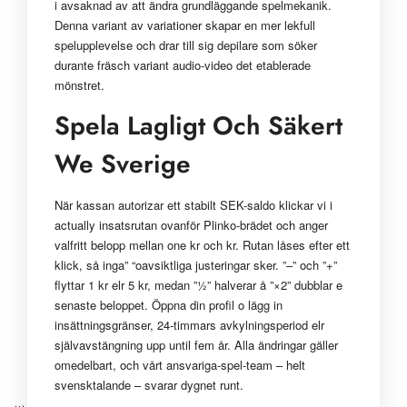
i avsaknad av att ändra grundläggande spelmekanik.
Denna variant av variationer skapar en mer lekfull
spelupplevelse och drar till sig depilare som söker
durante fräsch variant audio-video det etablerade
mönstret.
Spela Lagligt Och Säkert
We Sverige
När kassan autorizar ett stabilt SEK-saldo klickar vi i
actually insatsrutan ovanför Plinko-brädet och anger
valfritt belopp mellan one kr och kr. Rutan låses efter ett
klick, så inga” “oavsiktliga justeringar sker. ”–” och ”+”
flyttar 1 kr elr 5 kr, medan ”½” halverar å ”×2” dubblar e
senaste beloppet. Öppna din profil o lägg in
insättningsgränser, 24-timmars avkylningsperiod elr
självavstängning upp until fem år. Alla ändringar gäller
omedelbart, och vårt ansvariga-spel-team – helt
svensktalande – svarar dygnet runt.