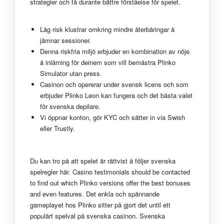
strategier och få durante bättre förståelse för spelet.
Låg risk klustrar omkring mindre åter­bäringar å
jämnar sessioner.
Denna riskfria miljö erbjuder en kombination av nöje
å inlärning för deinem som vill bemästra Plinko
Simulator utan press.
Casinon och opererar under svensk licens och som
erbjuder Plinko Leon kan fungera och det bästa valet
för svenska depilare.
Vi öppnar konton, gör KYC och sätter in via Swish
eller Trustly.
Du kan tro på att spelet är rättvist å följer svenska
spelregler här. Casino testimonials should be contacted
to find out which Plinko versions offer the best bonuses
and even features. Det enkla och spännande
gameplayet hos Plinko sitter på gjort det until ett
populärt spelval på svenska casinon. Svenska