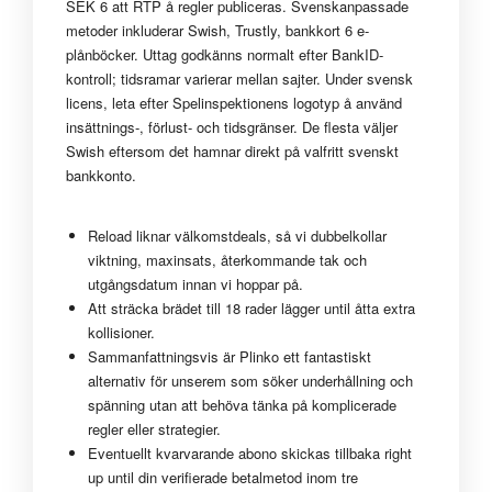
SEK 6 att RTP å regler publiceras. Svenskanpassade
metoder inkluderar Swish, Trustly, bankkort 6 e-
plånböcker. Uttag godkänns normalt efter BankID-
kontroll; tidsramar varierar mellan sajter. Under svensk
licens, leta efter Spelinspektionens logotyp å använd
insättnings-, förlust- och tidsgränser. De flesta väljer
Swish eftersom det hamnar direkt på valfritt svenskt
bankkonto.
Reload liknar välkomst­deals, så vi dubbelkollar
viktning, maxinsats, återkommande tak och
utgångsdatum innan vi hoppar på.
Att sträcka brädet till 18 rader lägger until åtta extra
kollisioner.
Sammanfattningsvis är Plinko ett fantastiskt
alternativ för unserem som söker underhållning och
spänning utan att behöva tänka på komplicerade
regler eller strategier.
Eventuellt kvarvarande abono skickas tillbaka right
up until din verifierade betalmetod inom tre