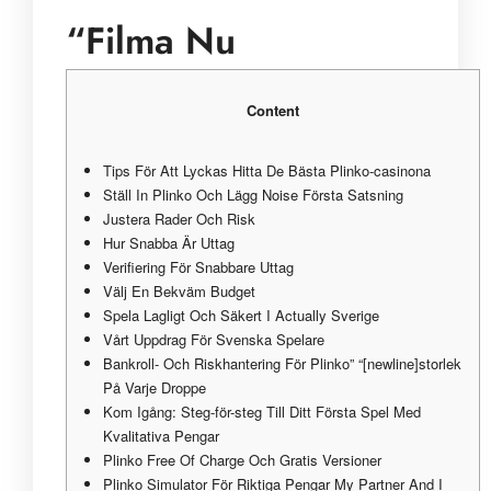
“Filma Nu
Content
Tips För Att Lyckas Hitta De Bästa Plinko-casinona
Ställ In Plinko Och Lägg Noise Första Satsning
Justera Rader Och Risk
Hur Snabba Är Uttag
Verifiering För Snabbare Uttag
Välj En Bekväm Budget
Spela Lagligt Och Säkert I Actually Sverige
Vårt Uppdrag För Svenska Spelare
Bankroll- Och Riskhantering För Plinko” “[newline]storlek
På Varje Droppe
Kom Igång: Steg-för-steg Till Ditt Första Spel Med
Kvalitativa Pengar
Plinko Free Of Charge Och Gratis Versioner
Plinko Simulator För Riktiga Pengar My Partner And I