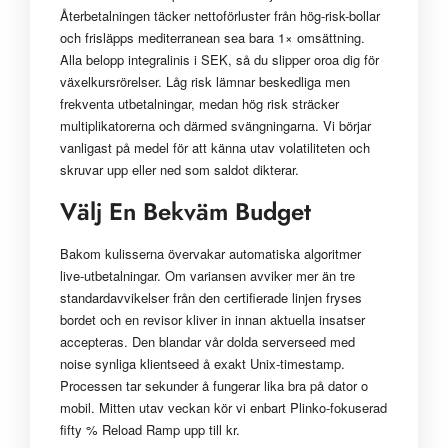
Återbetalningen täcker nettoförluster från hög-risk-bollar
och frisläpps mediterranean sea bara 1× omsättning.
Alla belopp integralinis i SEK, så du slipper oroa dig för
växelkursrörelser. Låg risk lämnar beskedliga men
frekventa utbetalningar, medan hög risk sträcker
multiplikatorerna och därmed svängningarna. Vi börjar
vanligast på medel för att känna utav volatiliteten och
skruvar upp eller ned som saldot dikterar.
Välj En Bekväm Budget
Bakom kulisserna övervakar automatiska algoritmer
live-utbetalningar. Om variansen avviker mer än tre
standardavvikelser från den certifierade linjen fryses
bordet och en revisor kliver in innan aktuella insatser
accepteras. Den blandar vår dolda serverseed med
noise synliga klientseed å exakt Unix-timestamp.
Processen tar sekunder å fungerar lika bra på dator o
mobil. Mitten utav veckan kör vi enbart Plinko-fokuserad
fifty % Reload Ramp upp till kr.