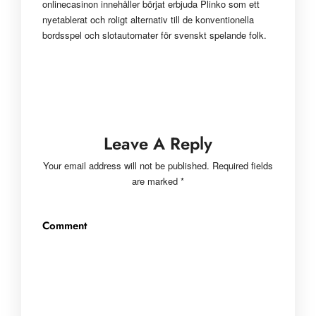
onlinecasinon innehåller börjat erbjuda Plinko som ett
nyetablerat och roligt alternativ till de konventionella
bordsspel och slotautomater för svenskt spelande folk.
Leave A Reply
Your email address will not be published.
Required fields
are marked
*
Comment