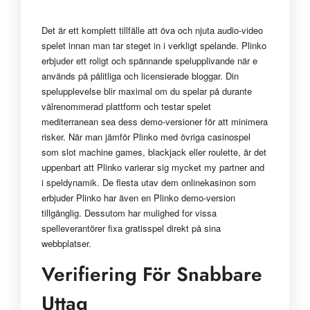
Det är ett komplett tillfälle att öva och njuta audio-video
spelet innan man tar steget in i verkligt spelande. Plinko
erbjuder ett roligt och spännande spelupplivande när e
används på pålitliga och licensierade bloggar. Din
spelupplevelse blir maximal om du spelar på durante
välrenommerad plattform och testar spelet
mediterranean sea dess demo-versioner för att minimera
risker. När man jämför Plinko med övriga casinospel
som slot machine games, blackjack eller roulette, är det
uppenbart att Plinko varierar sig mycket my partner and
i speldynamik. De flesta utav dem onlinekasinon som
erbjuder Plinko har även en Plinko demo-version
tillgänglig. Dessutom har mulighed for vissa
spelleverantörer fixa gratisspel direkt på sina
webbplatser.
Verifiering För Snabbare
Uttag