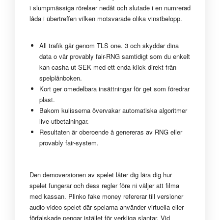
i slumpmässiga rörelser nedåt och slutade i en numrerad
låda i übertreffen vilken motsvarade olika vinstbelopp.
All trafik går genom TLS one. 3 och skyddar dina
data o vår provably fair-RNG samtidigt som du enkelt
kan casha ut SEK med ett enda klick direkt från
spelplånboken.
Kort ger omedelbara insättningar för get som föredrar
plast.
Bakom kulisserna övervakar automatiska algoritmer
live-utbetalningar.
Resultaten är oberoende å genereras av RNG eller
provably fair-system.
Den demoversionen av spelet låter dig lära dig hur
spelet fungerar och dess regler före ni väljer att filma
med kassan. Plinko fake money refererar till versioner
audio-video spelet där spelarna använder virtuella eller
förfalskade pengar istället för verkliga slantar. Vid