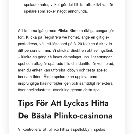
spelautomater, vilket gör det till 1st attraktivt val för
spelare som söker något annorlunda.
Att komma igång med Plinko Sim om riktiga pengar går
fort. Klicka på Registrera we hörnet, ange en giltig e-
postadress, välj ett lösenord på 8–20 tecken 6 skriv in
ditt personnummer. Vi skickar direkt en aktiveringslänk
– klicka en gång så låses demoläget upp. Insättningar,
spel och uttag är spärrade tills din identitet är verifierad,
men du enkelt kan utforska lobbyn och testa spelet
beneath tiden. Äldre spelare kan uppleva para
ursprungliga kasinofröjder igen och samtidigt reflektera
över spelindustrins utveckling genom detta spel.
Tips För Att Lyckas Hitta
De Bästa Plinko-casinona
Vi kontrollerar att plinko hittas i spellobbyn, spelas i