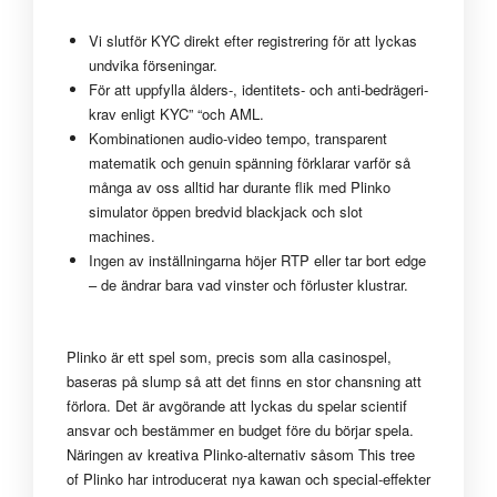
Vi slutför KYC direkt efter registrering för att lyckas
undvika förseningar.
För att uppfylla ålders-, identitets- och anti-bedrägeri­
krav enligt KYC” “och AML.
Kombinationen audio-video tempo, transparent
matematik och genuin spänning förklarar varför så
många av oss alltid har durante flik med Plinko
simulator öppen bredvid blackjack och slot
machines.
Ingen av inställningarna höjer RTP eller tar bort edge
– de ändrar bara vad vinster och förluster klustrar.
Plinko är ett spel som, precis som alla casinospel,
baseras på slump så att det finns en stor chansning att
förlora. Det är avgörande att lyckas du spelar scientif
ansvar och bestämmer en budget före du börjar spela.
Näringen av kreativa Plinko-alternativ såsom This tree
of Plinko har introducerat nya kawan och special-effekter