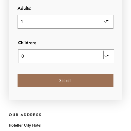
Adults:
Children:
OUR ADDRESS
Hoteller City Hotel