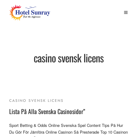
casino svensk licens
CASINO SVENSK LICENS
Lista På Alla Svenska Casinosidor”
Sport Betting & Odds Online Svenska Spel Content Tips På Hur
Du Gör För Jämföra Online Casinon Så Presterade Top 10 Casinon