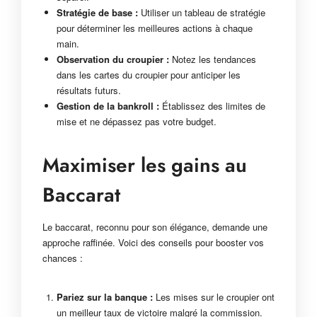
Stratégie de base :
Utiliser un tableau de stratégie
pour déterminer les meilleures actions à chaque
main.
Observation du croupier :
Notez les tendances
dans les cartes du croupier pour anticiper les
résultats futurs.
Gestion de la bankroll :
Établissez des limites de
mise et ne dépassez pas votre budget.
Maximiser les gains au
Baccarat
Le baccarat, reconnu pour son élégance, demande une
approche raffinée. Voici des conseils pour booster vos
chances :
Pariez sur la banque :
Les mises sur le croupier ont
un meilleur taux de victoire malgré la commission.