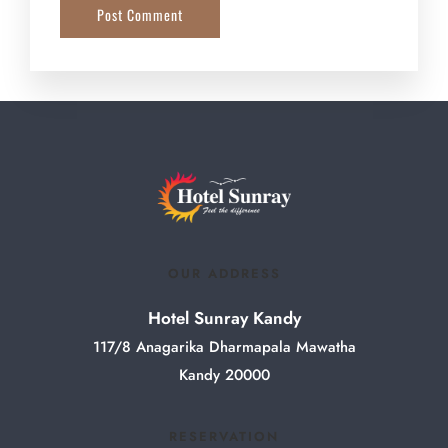
OUR ADDRESS
Hotel Sunray Kandy
117/8 Anagarika Dharmapala Mawatha
Kandy 20000
RESERVATION