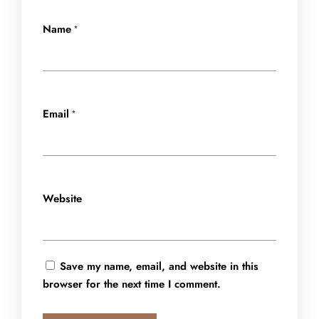
Name
*
Email
*
Website
Save my name, email, and website in this
browser for the next time I comment.