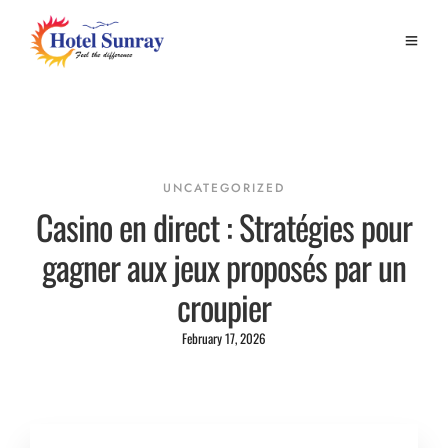
UNCATEGORIZED
Casino en direct : Stratégies pour
gagner aux jeux proposés par un
croupier
February 17, 2026