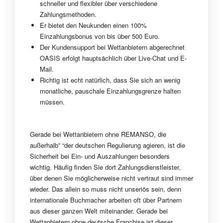
schneller und flexibler über verschiedene
Zahlungsmethoden.
Er bietet den Neukunden einen 100%
Einzahlungsbonus von bis über 500 Euro.
Der Kundensupport bei Wettanbietern abgerechnet
OASIS erfolgt hauptsächlich über Live-Chat und E-
Mail.
Richtig ist echt natürlich, dass Sie sich an wenig
monatliche, pauschale Einzahlungsgrenze halten
müssen.
Gerade bei Wettanbietern ohne REMANSO, die
außerhalb” “der deutschen Regulierung agieren, ist die
Sicherheit bei Ein- und Auszahlungen besonders
wichtig. Häufig finden Sie dort Zahlungsdienstleister,
über denen Sie möglicherweise nicht vertraut sind immer
wieder. Das allein so muss nicht unseriös sein, denn
internationale Buchmacher arbeiten oft über Partnern
aus dieser ganzen Welt miteinander. Gerade bei
Wettanbietern ohne deutsche Franchise ist dieser