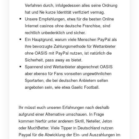
Verfahren durch, infolgedessen alles seine Ordnung
hat und Ne kurze Identität verifiziert vermag.
Unsere Empfehlungen, etwa für die besten Online
Internet casinos ohne deutsche Franchise, sind
rechtlich unbedenklich und sicher.
Ein Hauptgrund, warum viele Menschen PayPal als
ihre bevorzugte Zahlungsmethode für Wettanbieter
ohne OASIS mit PayPal nutzen, ist natürlich die
Sicherheit, pass away es bietet.
Spannend sind Wettanbieter abgerechnet OASIS
aber ebenso für Fans vonseiten ungewöhnlichen
Sportarten, die bei deutschen Anbietern selten
angeboten sein, wie etwa Gaelic Football.
Ihr müsst euch unseren Erfahrungen nach deshalb
aufgrund einer Alternative umschauen. In Frage
kommen hierfür unter anderem Skrill, Neteller, Jeton
oder MuchBetter. Viele Tipper in Deutschland nutzen
Paypal für die Abwicklung der Ein- und Auszahlungen im