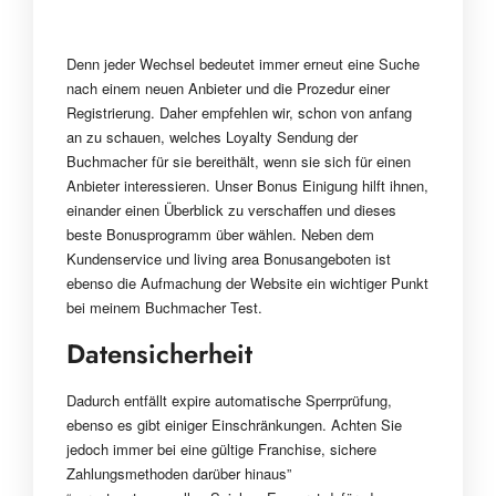
Denn jeder Wechsel bedeutet immer erneut eine Suche
nach einem neuen Anbieter und die Prozedur einer
Registrierung. Daher empfehlen wir, schon von anfang
an zu schauen, welches Loyalty Sendung der
Buchmacher für sie bereithält, wenn sie sich für einen
Anbieter interessieren. Unser Bonus Einigung hilft ihnen,
einander einen Überblick zu verschaffen und dieses
beste Bonusprogramm über wählen. Neben dem
Kundenservice und living area Bonusangeboten ist
ebenso die Aufmachung der Website ein wichtiger Punkt
bei meinem Buchmacher Test.
Datensicherheit
Dadurch entfällt expire automatische Sperrprüfung,
ebenso es gibt einiger Einschränkungen. Achten Sie
jedoch immer bei eine gültige Franchise, sichere
Zahlungsmethoden darüber hinaus”