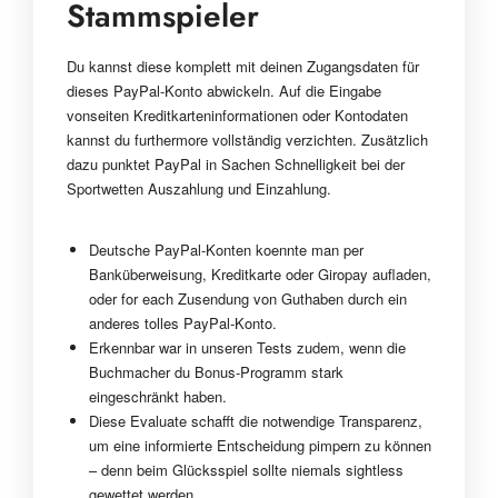
Stammspieler
Du kannst diese komplett mit deinen Zugangsdaten für
dieses PayPal-Konto abwickeln. Auf die Eingabe
vonseiten Kreditkarteninformationen oder Kontodaten
kannst du furthermore vollständig verzichten. Zusätzlich
dazu punktet PayPal in Sachen Schnelligkeit bei der
Sportwetten Auszahlung und Einzahlung.
Deutsche PayPal-Konten koennte man per
Banküberweisung, Kreditkarte oder Giropay aufladen,
oder for each Zusendung von Guthaben durch ein
anderes tolles PayPal-Konto.
Erkennbar war in unseren Tests zudem, wenn die
Buchmacher du Bonus-Programm stark
eingeschränkt haben.
Diese Evaluate schafft die notwendige Transparenz,
um eine informierte Entscheidung pimpern zu können
– denn beim Glücksspiel sollte niemals sightless
gewettet werden.