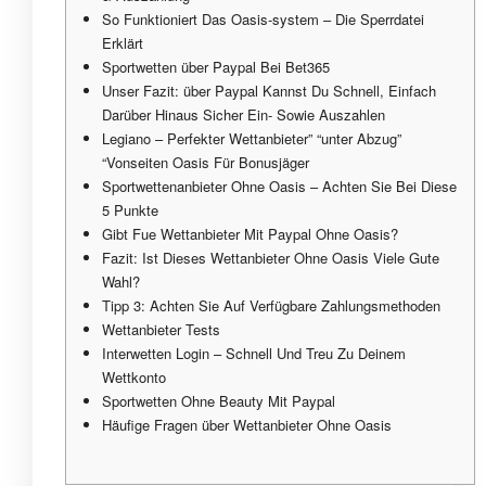
So Funktioniert Das Oasis-system – Die Sperrdatei
Erklärt
Sportwetten über Paypal Bei Bet365
Unser Fazit: über Paypal Kannst Du Schnell, Einfach
Darüber Hinaus Sicher Ein- Sowie Auszahlen
Legiano – Perfekter Wettanbieter” “unter Abzug”
“Vonseiten Oasis Für Bonusjäger
Sportwettenanbieter Ohne Oasis – Achten Sie Bei Diese
5 Punkte
Gibt Fue Wettanbieter Mit Paypal Ohne Oasis?
Fazit: Ist Dieses Wettanbieter Ohne Oasis Viele Gute
Wahl?
Tipp 3: Achten Sie Auf Verfügbare Zahlungsmethoden
Wettanbieter Tests
Interwetten Login – Schnell Und Treu Zu Deinem
Wettkonto
Sportwetten Ohne Beauty Mit Paypal
Häufige Fragen über Wettanbieter Ohne Oasis