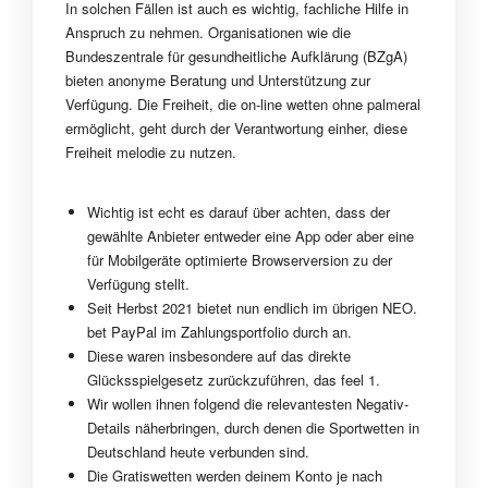
In solchen Fällen ist auch es wichtig, fachliche Hilfe in
Anspruch zu nehmen. Organisationen wie die
Bundeszentrale für gesundheitliche Aufklärung (BZgA)
bieten anonyme Beratung und Unterstützung zur
Verfügung. Die Freiheit, die on-line wetten ohne palmeral
ermöglicht, geht durch der Verantwortung einher, diese
Freiheit melodie zu nutzen.
Wichtig ist echt es darauf über achten, dass der
gewählte Anbieter entweder eine App oder aber eine
für Mobilgeräte optimierte Browserversion zu der
Verfügung stellt.
Seit Herbst 2021 bietet nun endlich im übrigen NEO.
bet PayPal im Zahlungsportfolio durch an.
Diese waren insbesondere auf das direkte
Glücksspielgesetz zurückzuführen, das feel 1.
Wir wollen ihnen folgend die relevantesten Negativ-
Details näherbringen, durch denen die Sportwetten in
Deutschland heute verbunden sind.
Die Gratiswetten werden deinem Konto je nach