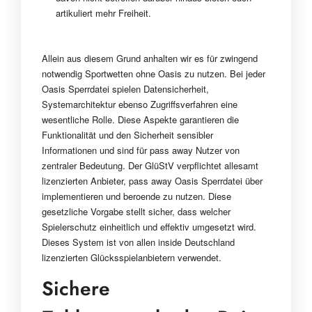
artikuliert mehr Freiheit.
Allein aus diesem Grund anhalten wir es für zwingend
notwendig Sportwetten ohne Oasis zu nutzen. Bei jeder
Oasis Sperrdatei spielen Datensicherheit,
Systemarchitektur ebenso Zugriffsverfahren eine
wesentliche Rolle. Diese Aspekte garantieren die
Funktionalität und den Sicherheit sensibler
Informationen und sind für pass away Nutzer von
zentraler Bedeutung. Der GlüStV verpflichtet allesamt
lizenzierten Anbieter, pass away Oasis Sperrdatei über
implementieren und beroende zu nutzen. Diese
gesetzliche Vorgabe stellt sicher, dass welcher
Spielerschutz einheitlich und effektiv umgesetzt wird.
Dieses System ist von allen inside Deutschland
lizenzierten Glücksspielanbietern verwendet.
Sichere