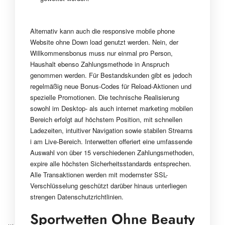
Alternativ kann auch die responsive mobile phone
Website ohne Down load genutzt werden. Nein, der
Willkommensbonus muss nur einmal pro Person,
Haushalt ebenso Zahlungsmethode in Anspruch
genommen werden. Für Bestandskunden gibt es jedoch
regelmäßig neue Bonus-Codes für Reload-Aktionen und
spezielle Promotionen. Die technische Realisierung
sowohl im Desktop- als auch internet marketing mobilen
Bereich erfolgt auf höchstem Position, mit schnellen
Ladezeiten, intuitiver Navigation sowie stabilen Streams
i am Live-Bereich. Interwetten offeriert eine umfassende
Auswahl von über 15 verschiedenen Zahlungsmethoden,
expire alle höchsten Sicherheitsstandards entsprechen.
Alle Transaktionen werden mit modernster SSL-
Verschlüsselung geschützt darüber hinaus unterliegen
strengen Datenschutzrichtlinien.
Sportwetten Ohne Beauty