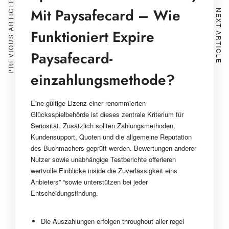
PREVIOUS ARTICLE
Mit Paysafecard – Wie
NEXT ARTICLE
Funktioniert Expire
Paysafecard-
einzahlungsmethode?
Eine gültige Lizenz einer renommierten
Glücksspielbehörde ist dieses zentrale Kriterium für
Seriosität. Zusätzlich sollten Zahlungsmethoden,
Kundensupport, Quoten und die allgemeine Reputation
des Buchmachers geprüft werden. Bewertungen anderer
Nutzer sowie unabhängige Testberichte offerieren
wertvolle Einblicke inside die Zuverlässigkeit eins
Anbieters” “sowie unterstützen bei jeder
Entscheidungsfindung.
Die Auszahlungen erfolgen throughout aller regel