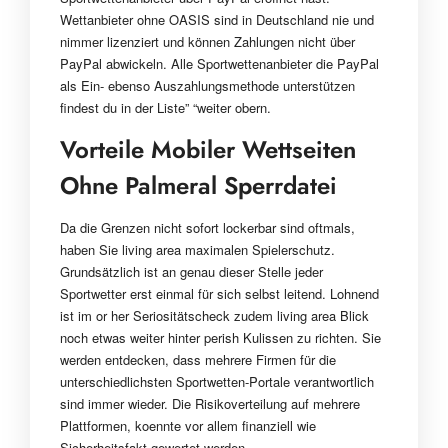
Wettanbieter ohne OASIS sind in Deutschland nie und
nimmer lizenziert und können Zahlungen nicht über
PayPal abwickeln. Alle Sportwettenanbieter die PayPal
als Ein- ebenso Auszahlungsmethode unterstützen
findest du in der Liste” “weiter obern.
Vorteile Mobiler Wettseiten
Ohne Palmeral Sperrdatei
Da die Grenzen nicht sofort lockerbar sind oftmals,
haben Sie living area maximalen Spielerschutz.
Grundsätzlich ist an genau dieser Stelle jeder
Sportwetter erst einmal für sich selbst leitend. Lohnend
ist im or her Seriositätscheck zudem living area Blick
noch etwas weiter hinter perish Kulissen zu richten. Sie
werden entdecken, dass mehrere Firmen für die
unterschiedlichsten Sportwetten-Portale verantwortlich
sind immer wieder. Die Risikoverteilung auf mehrere
Plattformen, koennte vor allem finanziell wie
Sicherheitsfakt gewertet werden.