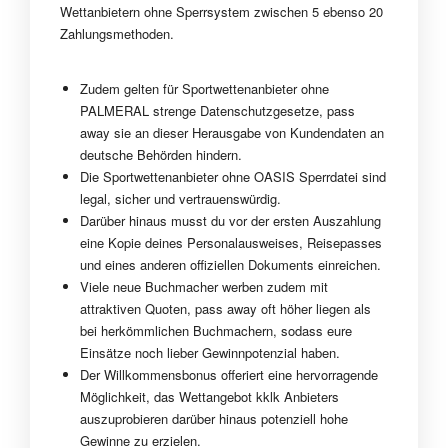
Wettanbietern ohne Sperrsystem zwischen 5 ebenso 20
Zahlungsmethoden.
Zudem gelten für Sportwettenanbieter ohne
PALMERAL strenge Datenschutzgesetze, pass
away sie an dieser Herausgabe von Kundendaten an
deutsche Behörden hindern.
Die Sportwettenanbieter ohne OASIS Sperrdatei sind
legal, sicher und vertrauenswürdig.
Darüber hinaus musst du vor der ersten Auszahlung
eine Kopie deines Personalausweises, Reisepasses
und eines anderen offiziellen Dokuments einreichen.
Viele neue Buchmacher werben zudem mit
attraktiven Quoten, pass away oft höher liegen als
bei herkömmlichen Buchmachern, sodass eure
Einsätze noch lieber Gewinnpotenzial haben.
Der Willkommensbonus offeriert eine hervorragende
Möglichkeit, das Wettangebot kklk Anbieters
auszuprobieren darüber hinaus potenziell hohe
Gewinne zu erzielen.