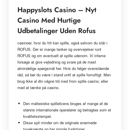
Happyslots Casino – Nyt
Casino Med Hurtige
Udbetalinger Uden Rofus
casinoer, hvor du frit kan spille, også selvom du står i
ROFUS. Der er mange tanker og overvejelser runt
ROFUS og om eventuelt at spille udenom. Vi infame
forsøge at give vejledning og svare på de mest
almindelige spørgsmål her. Hvis du følger ovenstående
råd, så bør du være i stand until at spille fornuftigt. Men
brug ikke al din vågne tid med from spille casino, eller
med at tænke på casino.
Den maltesiske spillelicens bruges af mange af de
største internationale operatører og betragtes som et
kvalitetsstempel.
Disse spil minder om de originale enarmede
tyveknægte og har simple funktioner.