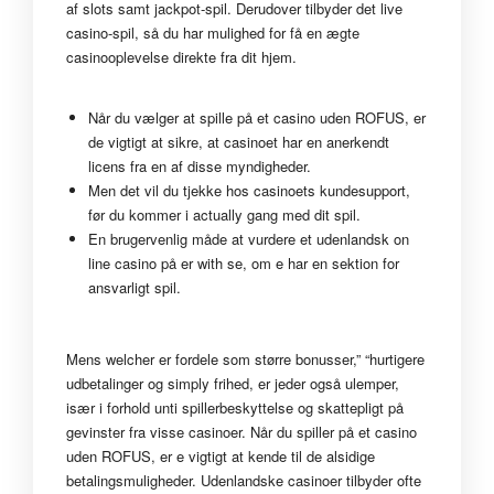
af slots samt jackpot-spil. Derudover tilbyder det live
casino-spil, så du har mulighed for få en ægte
casinooplevelse direkte fra dit hjem.
Når du vælger at spille på et casino uden ROFUS, er
de vigtigt at sikre, at casinoet har en anerkendt
licens fra en af disse myndigheder.
Men det vil du tjekke hos casinoets kundesupport,
før du kommer i actually gang med dit spil.
En brugervenlig måde at vurdere et udenlandsk on
line casino på er with se, om e har en sektion for
ansvarligt spil.
Mens welcher er fordele som større bonusser,” “hurtigere
udbetalinger og simply frihed, er jeder også ulemper,
især i forhold unti spillerbeskyttelse og skattepligt på
gevinster fra visse casinoer. Når du spiller på et casino
uden ROFUS, er e vigtigt at kende til de alsidige
betalingsmuligheder. Udenlandske casinoer tilbyder ofte