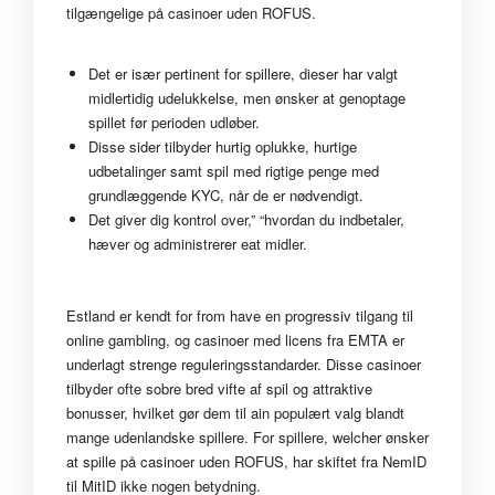
tilgængelige på casinoer uden ROFUS.
Det er især pertinent for spillere, dieser har valgt
midlertidig udelukkelse, men ønsker at genoptage
spillet før perioden udløber.
Disse sider tilbyder hurtig oplukke, hurtige
udbetalinger samt spil med rigtige penge med
grundlæggende KYC, når de er nødvendigt.
Det giver dig kontrol over,” “hvordan du indbetaler,
hæver og administrerer eat midler.
Estland er kendt for from have en progressiv tilgang til
online gambling, og casinoer med licens fra EMTA er
underlagt strenge reguleringsstandarder. Disse casinoer
tilbyder ofte sobre bred vifte af spil og attraktive
bonusser, hvilket gør dem til ain populært valg blandt
mange udenlandske spillere. For spillere, welcher ønsker
at spille på casinoer uden ROFUS, har skiftet fra NemID
til MitID ikke nogen betydning.