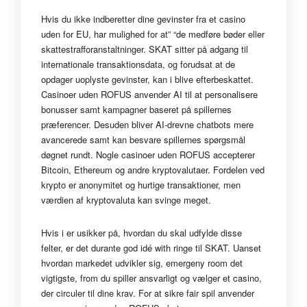
Hvis du ikke indberetter dine gevinster fra et casino
uden for EU, har mulighed for at” “de medføre bøder eller
skattestrafforanstaltninger. SKAT sitter på adgang til
internationale transaktionsdata, og forudsat at de
opdager uoplyste gevinster, kan i blive efterbeskattet.
Casinoer uden ROFUS anvender AI til at personalisere
bonusser samt kampagner baseret på spillernes
præferencer. Desuden bliver AI-drevne chatbots mere
avancerede samt kan besvare spillernes spørgsmål
døgnet rundt. Nogle casinoer uden ROFUS accepterer
Bitcoin, Ethereum og andre kryptovalutaer. Fordelen ved
krypto er anonymitet og hurtige transaktioner, men
værdien af kryptovaluta kan svinge meget.
Hvis i er usikker på, hvordan du skal udfylde disse
felter, er det durante god idé with ringe til SKAT. Uanset
hvordan markedet udvikler sig, emergeny room det
vigtigste, from du spiller ansvarligt og vælger et casino,
der circuler til dine krav. For at sikre fair spil anvender