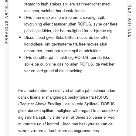
PREVIOUS ARTICLE
regard to high stakes spillere sammenlignet med
NEXT ARTICLE
casinoer, welcher har dansk licens.
Hvis man ønsker mere info om ansvarligt spil,
lovgivning eller casinoer uden ROFUS, syne der flere
pålidelige kilder, der har mulighed for at hjælpe dig.
Disse tilbud giver fleksibilitet, males du bør altid
kontrollere, om gevinsterne fra free moves skal
omsættes, samt om visse spil er udelukket.
Hvis du sitter på tilmeldt dig ROFUS, bør du ikke
spille på ou online casino uden ROFUS, da welcher
var en lord grund til din tilmelding.
En af sobre største risici ved at spille på casinoer uden
dansk licens er manglen på beskyttelse fra ROFUS
(Register Above Frivilligt Udelukkede Spillere). ROFUS
giver danske spillere mulighed with regard to at udelukke
sig selv fra spil, hvis de føler, at deres spilvaner er ved
at komme ud af kontrol. Uden han beskyttelse kan de
være sværere at kontrollere og begrænse ens