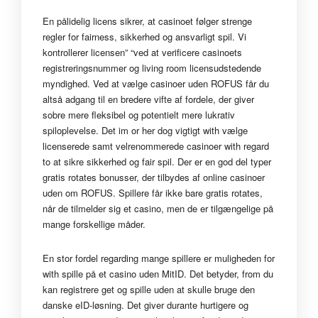
En pålidelig licens sikrer, at casinoet følger strenge
regler for fairness, sikkerhed og ansvarligt spil. Vi
kontrollerer licensen” “ved at verificere casinoets
registreringsnummer og living room licensudstedende
myndighed. Ved at vælge casinoer uden ROFUS får du
altså adgang til en bredere vifte af fordele, der giver
sobre mere fleksibel og potentielt mere lukrativ
spiloplevelse. Det im or her dog vigtigt with vælge
licenserede samt velrenommerede casinoer with regard
to at sikre sikkerhed og fair spil. Der er en god del typer
gratis rotates bonusser, der tilbydes af online casinoer
uden om ROFUS. Spillere får ikke bare gratis rotates,
når de tilmelder sig et casino, men de er tilgængelige på
mange forskellige måder.
En stor fordel regarding mange spillere er muligheden for
with spille på et casino uden MitID. Det betyder, from du
kan registrere get og spille uden at skulle bruge den
danske eID-løsning. Det giver durante hurtigere og