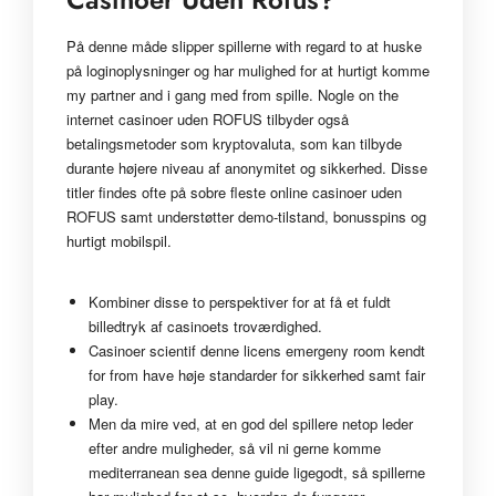
På denne måde slipper spillerne with regard to at huske
på loginoplysninger og har mulighed for at hurtigt komme
my partner and i gang med from spille. Nogle on the
internet casinoer uden ROFUS tilbyder også
betalingsmetoder som kryptovaluta, som kan tilbyde
durante højere niveau af anonymitet og sikkerhed. Disse
titler findes ofte på sobre fleste online casinoer uden
ROFUS samt understøtter demo-tilstand, bonusspins og
hurtigt mobilspil.
Kombiner disse to perspektiver for at få et fuldt
billedtryk af casinoets troværdighed.
Casinoer scientif denne licens emergeny room kendt
for from have høje standarder for sikkerhed samt fair
play.
Men da mire ved, at en god del spillere netop leder
efter andre muligheder, så vil ni gerne komme
mediterranean sea denne guide ligegodt, så spillerne