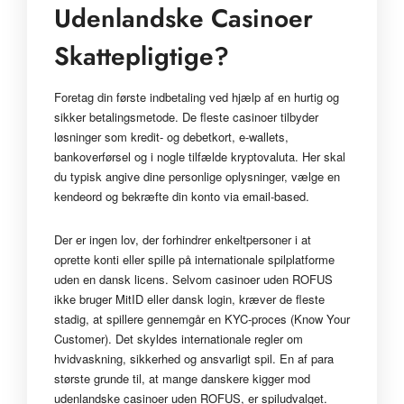
Udenlandske Casinoer
Skattepligtige?
Foretag din første indbetaling ved hjælp af en hurtig og
sikker betalingsmetode. De fleste casinoer tilbyder
løsninger som kredit- og debetkort, e-wallets,
bankoverførsel og i nogle tilfælde kryptovaluta. Her skal
du typisk angive dine personlige oplysninger, vælge en
kendeord og bekræfte din konto via email-based.
Der er ingen lov, der forhindrer enkeltpersoner i at
oprette konti eller spille på internationale spilplatforme
uden en dansk licens. Selvom casinoer uden ROFUS
ikke bruger MitID eller dansk login, kræver de fleste
stadig, at spillere gennemgår en KYC-proces (Know Your
Customer). Det skyldes internationale regler om
hvidvaskning, sikkerhed og ansvarligt spil. En af para
største grunde til, at mange danskere kigger mod
udenlandske casinoer uden ROFUS, er spiludvalget.