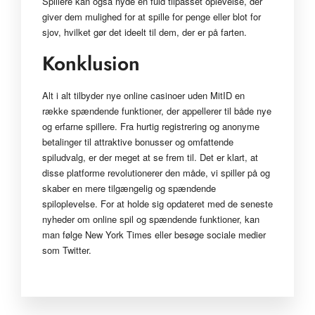
Spillere kan også nyde en fuld tilpasset oplevelse, der
giver dem mulighed for at spille for penge eller blot for
sjov, hvilket gør det ideelt til dem, der er på farten.
Konklusion
Alt i alt tilbyder nye online casinoer uden MitID en
række spændende funktioner, der appellerer til både nye
og erfarne spillere. Fra hurtig registrering og anonyme
betalinger til attraktive bonusser og omfattende
spiludvalg, er der meget at se frem til. Det er klart, at
disse platforme revolutionerer den måde, vi spiller på og
skaber en mere tilgængelig og spændende
spiloplevelse. For at holde sig opdateret med de seneste
nyheder om online spil og spændende funktioner, kan
man følge
New York Times
eller besøge sociale medier
som
Twitter
.