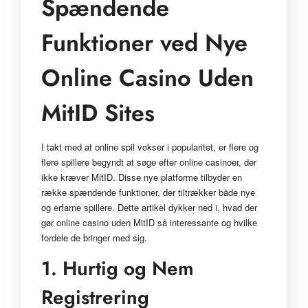
Spændende
Funktioner ved Nye
Online Casino Uden
MitID Sites
I takt med at online spil vokser i popularitet, er flere og
flere spillere begyndt at søge efter online casinoer, der
ikke kræver MitID. Disse nye platforme tilbyder en
række spændende funktioner, der tiltrækker både nye
og erfarne spillere. Dette artikel dykker ned i, hvad der
gør online casino uden MitID så interessante og hvilke
fordele de bringer med sig.
1. Hurtig og Nem
Registrering