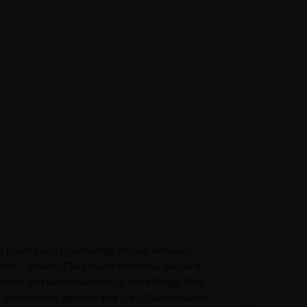
g belohnt und regelmäßige Reload-Aktionen
achen.” “[newline]Die Umsatzanforderungen sind
traktiv und wettbewerbsfähig, ohne Frage. Sind
s Spielerlebnis geboten wird (18+, GambleAware.