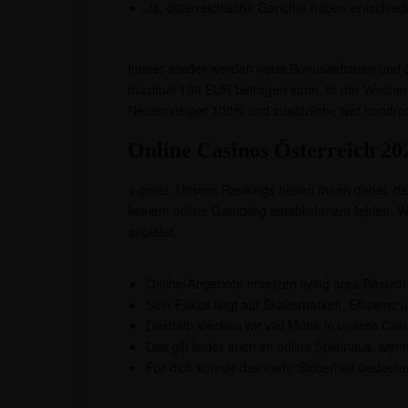
Ja, österreichische Gerichte haben entschie
Immer wieder werden neue Bonusaktionen und S
maximal 100 EUR betragen kann. In der Wochenm
Neueinsteiger 100% und zusätzliche two hundred a
Online Casinos Österreich 20
a great. Unsere Rankings helfen Ihnen dabei, da
keinem online Gambling establishment fehlen. We
anbietet.
Online-Angebote ersetzen living area Besuch
Sein Fokus liegt auf Skalierbarkeit, Effizienz 
Deshalb stecken wir viel Mühe in unsere Cas
Das gilt leider auch im online Spielhaus, wen
Für dich könnte das mehr Sicherheit bedeuten,