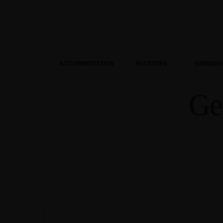
Österre
ACCOMMODATION
FACILITIES
SWIMMIN
Ge