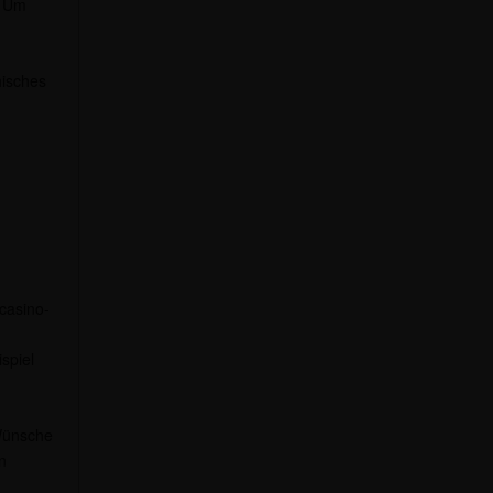
, Um
hisches
casino-
spiel
 Wünsche
n