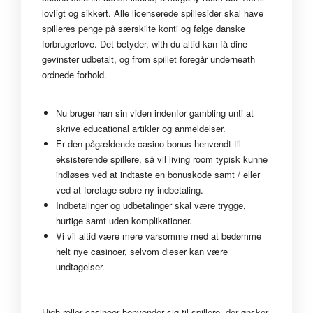
lovligt og sikkert. Alle licenserede spillesider skal have
spilleres penge på særskilte konti og følge danske
forbrugerlove. Det betyder, with du altid kan få dine
gevinster udbetalt, og from spillet foregår underneath
ordnede forhold.
Nu bruger han sin viden indenfor gambling unti at
skrive educational artikler og anmeldelser.
Er den pågældende casino bonus henvendt til
eksisterende spillere, så vil living room typisk kunne
indløses ved at indtaste en bonuskode samt / eller
ved at foretage sobre ny indbetaling.
Indbetalinger og udbetalinger skal være trygge,
hurtige samt uden komplikationer.
Vi vil altid være mere varsomme med at bedømme
helt nye casinoer, selvom dieser kan være
undtagelser.
High roller casinoer henvender sig til spillere, der ønsker