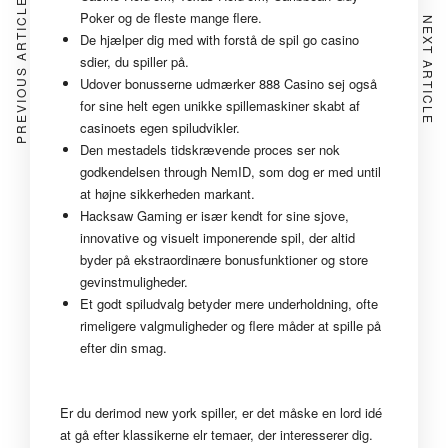
PREVIOUS ARTICLE
Poker og de fleste mange flere.
NEXT ARTICLE
De hjælper dig med with forstå de spil go casino
sdier, du spiller på.
Udover bonusserne udmærker 888 Casino sej også
for sine helt egen unikke spillemaskiner skabt af
casinoets egen spiludvikler.
Den mestadels tidskrævende proces ser nok
godkendelsen through NemID, som dog er med until
at højne sikkerheden markant.
Hacksaw Gaming er især kendt for sine sjove,
innovative og visuelt imponerende spil, der altid
byder på ekstraordinære bonusfunktioner og store
gevinstmuligheder.
Et godt spiludvalg betyder mere underholdning, ofte
rimeligere valgmuligheder og flere måder at spille på
efter din smag.
Er du derimod new york spiller, er det måske en lord idé
at gå efter klassikerne elr temaer, der interesserer dig.