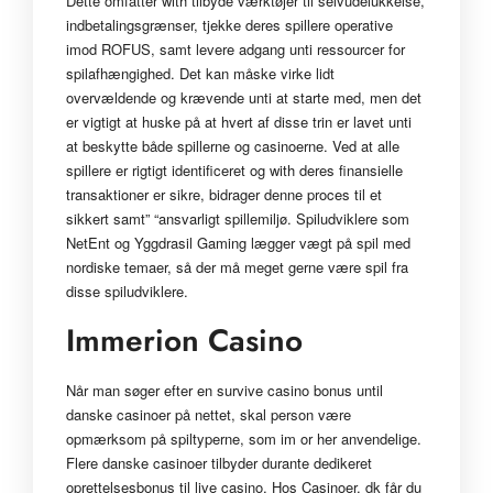
Dette omfatter with tilbyde værktøjer til selvudelukkelse,
indbetalingsgrænser, tjekke deres spillere operative
imod ROFUS, samt levere adgang unti ressourcer for
spilafhængighed. Det kan måske virke lidt
overvældende og krævende unti at starte med, men det
er vigtigt at huske på at hvert af disse trin er lavet unti
at beskytte både spillerne og casinoerne. Ved at alle
spillere er rigtigt identificeret og with deres finansielle
transaktioner er sikre, bidrager denne proces til et
sikkert samt” “ansvarligt spillemiljø. Spiludviklere som
NetEnt og Yggdrasil Gaming lægger vægt på spil med
nordiske temaer, så der må meget gerne være spil fra
disse spiludviklere.
Immerion Casino
Når man søger efter en survive casino bonus until
danske casinoer på nettet, skal person være
opmærksom på spiltyperne, som im or her anvendelige.
Flere danske casinoer tilbyder durante dedikeret
oprettelsesbonus til live casino. Hos Casinoer. dk får du