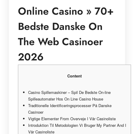
Online Casino » 70+
Bedste Danske On
The Web Casinoer
2026
Content
Casino Spillemaskiner – Spil De Bedste On-line
Spilleautomater Hos On Line Casino House
Traditionelle Identificeringsprocesser På Danske
Casinoer
Vigtige Elementer From Overveje I Vår Casinoliste
Introduktion Til Metodologien Vi Bruger My Partner And I
Vår Casinoliste