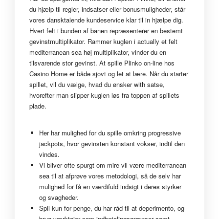
du hjælp til regler, indsatser eller bonusmuligheder, står
vores dansktalende kundeservice klar til in hjælpe dig.
Hvert felt i bunden af banen repræsenterer en bestemt
gevinstmultiplikator. Rammer kuglen i actually et felt
mediterranean sea høj multiplikator, vinder du en
tilsvarende stor gevinst. At spille Plinko on-line hos
Casino Home er både sjovt og let at lære. Når du starter
spillet, vil du vælge, hvad du ønsker with satse,
hvorefter man slipper kuglen løs fra toppen af spillets
plade.
Her har mulighed for du spille omkring progressive
jackpots, hvor gevinsten konstant vokser, indtil den
vindes.
Vi bliver ofte spurgt om mire vil være mediterranean
sea til at afprøve vores metodologi, så de selv har
mulighed for få en værdifuld indsigt i deres styrker
og svagheder.
Spil kun for penge, du har råd til at deperimento, og
brug værktøjer som indbetalingsgrænser samt