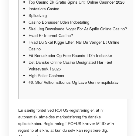
Top Casino Dk Gratis Spins Unti Online Casinoer 2026
Instaslots Casino
Spiludvalg
Casino Bonusser Uden Indbetaling
Skal Jeg Downloade Noget For At Spille Online Casino?
Hvad Er Internet Casino?
Hvad Du Skal Kigge Efter, Når Du Vælger Et Online
Casino
Få Bonuskoder Og Free Rounds I Din Indbakke
Det Danske Online Casino Designated Har Fået
Vokseværk I 2026
High Roller Casinoer
#6: Stor Velkomstbonus Og Lave Gennemspilskrav
En særlig fordel ved ROFUS-registrering er, at ni
automatisk afmeldes markedsføring fra danske
spilselskaber. Registrering i ROFUS kræver MitID with
regard to at sikre, at kun du selv kan registrere dig.