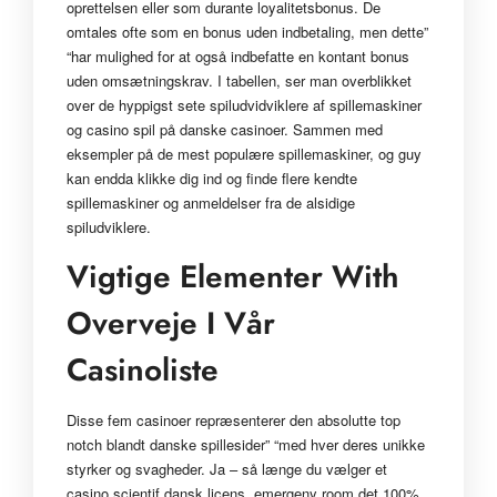
oprettelsen eller som durante loyalitetsbonus. De
omtales ofte som en bonus uden indbetaling, men dette”
“har mulighed for at også indbefatte en kontant bonus
uden omsætningskrav. I tabellen, ser man overblikket
over de hyppigst sete spiludvidviklere af spillemaskiner
og casino spil på danske casinoer. Sammen med
eksempler på de mest populære spillemaskiner, og guy
kan endda klikke dig ind og finde flere kendte
spillemaskiner og anmeldelser fra de alsidige
spiludviklere.
Vigtige Elementer With
Overveje I Vår
Casinoliste
Disse fem casinoer repræsenterer den absolutte top
notch blandt danske spillesider” “med hver deres unikke
styrker og svagheder. Ja – så længe du vælger et
casino scientif dansk licens, emergeny room det 100%