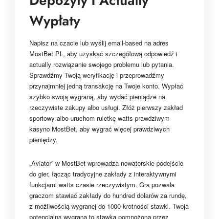
Depozyty I Actually
Wypłaty
Napisz na czacie lub wyślij email-based na adres
MostBet PL, aby uzyskać szczegółową odpowiedź i
actually rozwiązanie swojego problemu lub pytania.
Sprawdźmy Twoją weryfikację i przeprowadźmy
przynajmniej jedną transakcję na Twoje konto. Wypłać
szybko swoją wygraną, aby wydać pieniądze na
rzeczywiste zakupy albo usługi. Złóż pierwszy zakład
sportowy albo uruchom ruletkę watts prawdziwym
kasyno MostBet, aby wygrać więcej prawdziwych
pieniędzy.
„Aviator” w MostBet wprowadza nowatorskie podejście
do gier, łącząc tradycyjne zakłady z interaktywnymi
funkcjami watts czasie rzeczywistym. Gra pozwala
graczom stawiać zakłady do hundred dolarów za rundę,
z możliwością wygranej do 1000-krotności stawki. Twoja
potencjalna wygrana to stawka pomnożona przez