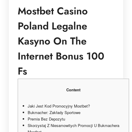
Mostbet Casino
Poland Legalne
Kasyno On The
Internet Bonus 100
Fs
Content
Jaki Jest Kod Promocyjny Mostbet?
Bukmacher: Zakłady Sportowe
Premia Bez Depozytu
Skorzystaj Z Niesamowitych Promocji U Bukmachera
Mostbet