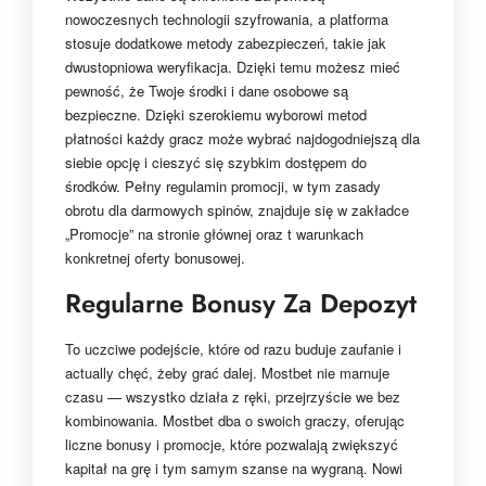
nowoczesnych technologii szyfrowania, a platforma
stosuje dodatkowe metody zabezpieczeń, takie jak
dwustopniowa weryfikacja. Dzięki temu możesz mieć
pewność, że Twoje środki i dane osobowe są
bezpieczne. Dzięki szerokiemu wyborowi metod
płatności każdy gracz może wybrać najdogodniejszą dla
siebie opcję i cieszyć się szybkim dostępem do
środków. Pełny regulamin promocji, w tym zasady
obrotu dla darmowych spinów, znajduje się w zakładce
„Promocje” na stronie głównej oraz t warunkach
konkretnej oferty bonusowej.
Regularne Bonusy Za Depozyt
To uczciwe podejście, które od razu buduje zaufanie i
actually chęć, żeby grać dalej. Mostbet nie marnuje
czasu — wszystko działa z ręki, przejrzyście we bez
kombinowania. Mostbet dba o swoich graczy, oferując
liczne bonusy i promocje, które pozwalają zwiększyć
kapitał na grę i tym samym szanse na wygraną. Nowi