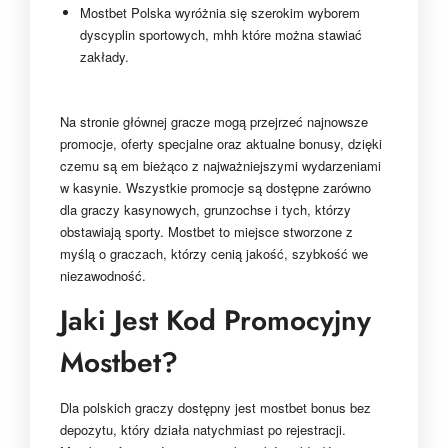
Mostbet Polska wyróżnia się szerokim wyborem
dyscyplin sportowych, mhh które można stawiać
zakłady.
Na stronie głównej gracze mogą przejrzeć najnowsze
promocje, oferty specjalne oraz aktualne bonusy, dzięki
czemu są em bieżąco z najważniejszymi wydarzeniami
w kasynie. Wszystkie promocje są dostępne zarówno
dla graczy kasynowych, grunzochse i tych, którzy
obstawiają sporty. Mostbet to miejsce stworzone z
myślą o graczach, którzy cenią jakość, szybkość we
niezawodność.
Jaki Jest Kod Promocyjny
Mostbet?
Dla polskich graczy dostępny jest mostbet bonus bez
depozytu, który działa natychmiast po rejestracji.