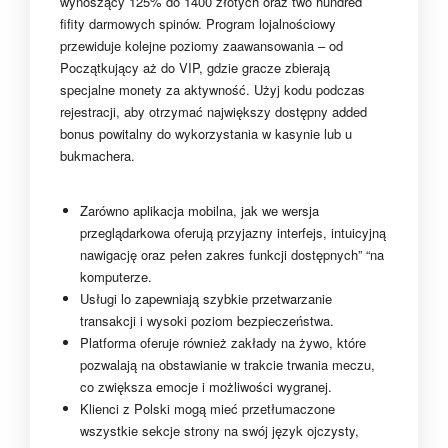
wynoszący 125% do 1400 złotych oraz two hundred
fifity darmowych spinów. Program lojalnościowy
przewiduje kolejne poziomy zaawansowania – od
Początkujący aż do VIP, gdzie gracze zbierają
specjalne monety za aktywność. Użyj kodu podczas
rejestracji, aby otrzymać największy dostępny added
bonus powitalny do wykorzystania w kasynie lub u
bukmachera.
Zarówno aplikacja mobilna, jak we wersja
przeglądarkowa oferują przyjazny interfejs, intuicyjną
nawigację oraz pełen zakres funkcji dostępnych” “na
komputerze.
Usługi lo zapewniają szybkie przetwarzanie
transakcji i wysoki poziom bezpieczeństwa.
Platforma oferuje również zakłady na żywo, które
pozwalają na obstawianie w trakcie trwania meczu,
co zwiększa emocje i możliwości wygranej.
Klienci z Polski mogą mieć przetłumaczone
wszystkie sekcje strony na swój język ojczysty,