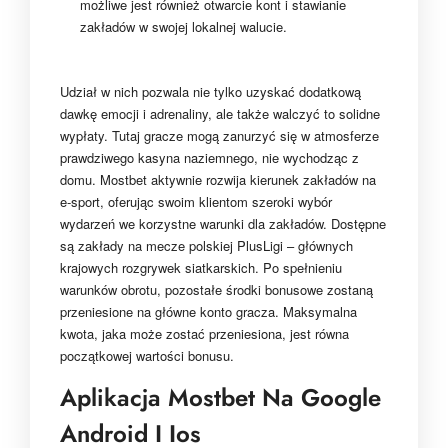
możliwe jest również otwarcie kont i stawianie
zakładów w swojej lokalnej walucie.
Udział w nich pozwala nie tylko uzyskać dodatkową
dawkę emocji i adrenaliny, ale także walczyć to solidne
wypłaty. Tutaj gracze mogą zanurzyć się w atmosferze
prawdziwego kasyna naziemnego, nie wychodząc z
domu. Mostbet aktywnie rozwija kierunek zakładów na
e-sport, oferując swoim klientom szeroki wybór
wydarzeń we korzystne warunki dla zakładów. Dostępne
są zakłady na mecze polskiej PlusLigi – głównych
krajowych rozgrywek siatkarskich. Po spełnieniu
warunków obrotu, pozostałe środki bonusowe zostaną
przeniesione na główne konto gracza. Maksymalna
kwota, jaka może zostać przeniesiona, jest równa
początkowej wartości bonusu.
Aplikacja Mostbet Na Google
Android I Ios