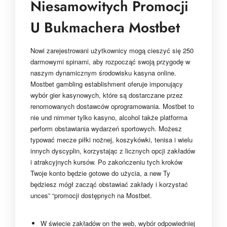
Niesamowitych Promocji
U Bukmachera Mostbet
Nowi zarejestrowani użytkownicy mogą cieszyć się 250
darmowymi spinami, aby rozpocząć swoją przygodę w
naszym dynamicznym środowisku kasyna online.
Mostbet gambling establishment oferuje imponujący
wybór gier kasynowych, które są dostarczane przez
renomowanych dostawców oprogramowania. Mostbet to
nie und nimmer tylko kasyno, alcohol także platforma
perform obstawiania wydarzeń sportowych. Możesz
typować mecze piłki nożnej, koszykówki, tenisa i wielu
innych dyscyplin, korzystając z licznych opcji zakładów
i atrakcyjnych kursów. Po zakończeniu tych kroków
Twoje konto będzie gotowe do użycia, a new Ty
będziesz mógł zacząć obstawiać zakłady i korzystać
unces” “promocji dostępnych na Mostbet.
W świecie zakładów on the web, wybór odpowiedniej