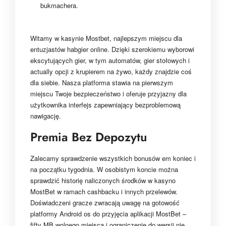
bukmachera.
Witamy w kasynie Mostbet, najlepszym miejscu dla
entuzjastów habgier online. Dzięki szerokiemu wyborowi
ekscytujących gier, w tym automatów, gier stołowych i
actually opcji z krupierem na żywo, każdy znajdzie coś
dla siebie. Nasza platforma stawia na pierwszym
miejscu Twoje bezpieczeństwo i oferuje przyjazny dla
użytkownika interfejs zapewniający bezproblemową
nawigację.
Premia Bez Depozytu
Zalecamy sprawdzenie wszystkich bonusów em koniec i
na początku tygodnia. W osobistym koncie można
sprawdzić historię naliczonych środków w kasyno
MostBet w ramach cashbacku i innych przelewów.
Doświadczeni gracze zwracają uwagę na gotowość
platformy Android os do przyjęcia aplikacji MostBet –
fifty MB wolnego miejsca i ograniczenie do wersji nie