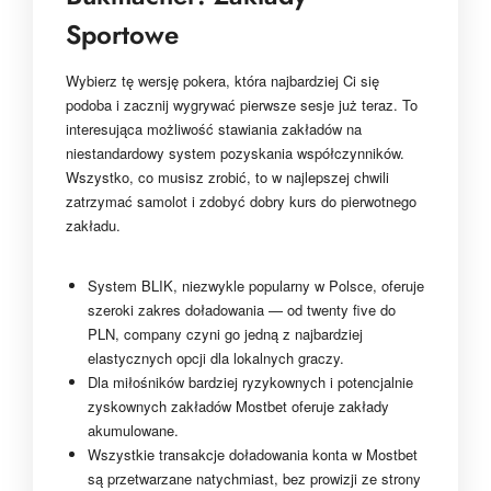
Sportowe
Wybierz tę wersję pokera, która najbardziej Ci się
podoba i zacznij wygrywać pierwsze sesje już teraz. To
interesująca możliwość stawiania zakładów na
niestandardowy system pozyskania współczynników.
Wszystko, co musisz zrobić, to w najlepszej chwili
zatrzymać samolot i zdobyć dobry kurs do pierwotnego
zakładu.
System BLIK, niezwykle popularny w Polsce, oferuje
szeroki zakres doładowania — od twenty five do
PLN, company czyni go jedną z najbardziej
elastycznych opcji dla lokalnych graczy.
Dla miłośników bardziej ryzykownych i potencjalnie
zyskownych zakładów Mostbet oferuje zakłady
akumulowane.
Wszystkie transakcje doładowania konta w Mostbet
są przetwarzane natychmiast, bez prowizji ze strony