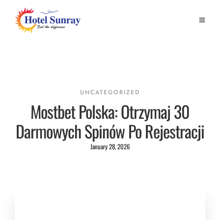
UNCATEGORIZED
Mostbet Polska: Otrzymaj 30
Darmowych Spinów Po Rejestracji
January 28, 2026