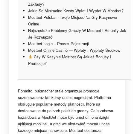
Zakłady?
Jakie Są Minimalne Kwoty Wpłat I Wypłat W Mostbet?
Mostbet Polska – Twoje Miejsce Na Gry Kasynowe
Online
Najczęstsze Problemy Graczy W Mostbet I Actually Jak
Je Rozwiązać
Mostbet Login – Proces Rejestracji
Mostbet Online Casino — Wpłaty I Wypłaty Środków
Czy W Kasynie Mostbet Są Jakieś Bonusy I
Promocje?
Ponadto, bukmacher stale organizuje promocje
sezonowe oraz konkursy unces nagrodami. Platforma
obsługuje popularne metody płatności, które są
dostosowane do potrzeb polskich graczy. Cała zabawa
hazardowa w MostBet może być uruchomiona dzięki
aplikacji mobilnej, a grać we obstawiać można unces
każdego miejsca na świecie. Mostbet dostarcza