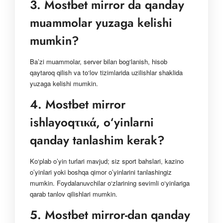
3. Mostbet mirror da qanday
muammolar yuzaga kelishi
mumkin?
Ba’zi muammolar, server bilan bog‘lanish, hisob
qaytaroq qilish va to‘lov tizimlarida uzilishlar shaklida
yuzaga kelishi mumkin.
4. Mostbet mirror
ishlayoqτικά, o‘yinlarni
qanday tanlashim kerak?
Ko‘plab o’yin turlari mavjud; siz sport bahslari, kazino
o’yinlari yoki boshqa qimor o’yinlarini tanlashingiz
mumkin. Foydalanuvchilar o‘zlarining sevimli o‘yinlariga
qarab tanlov qilishlari mumkin.
5. Mostbet mirror-dan qanday