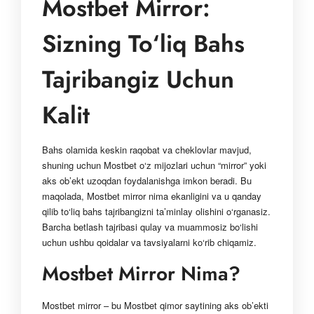
Mostbet Mirror:
Sizning To‘liq Bahs
Tajribangiz Uchun
Kalit
Bahs olamida keskin raqobat va cheklovlar mavjud,
shuning uchun Mostbet o‘z mijozlari uchun “mirror” yoki
aks ob’ekt uzoqdan foydalanishga imkon beradi. Bu
maqolada, Mostbet mirror nima ekanligini va u qanday
qilib to‘liq bahs tajribangizni ta’minlay olishini o‘rganasiz.
Barcha betlash tajribasi qulay va muammosiz bo‘lishi
uchun ushbu qoidalar va tavsiyalarni ko‘rib chiqamiz.
Mostbet Mirror Nima?
Mostbet mirror – bu Mostbet qimor saytining aks ob’ekti