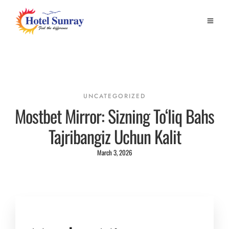
UNCATEGORIZED
Mostbet Mirror: Sizning To‘liq Bahs
Tajribangiz Uchun Kalit
March 3, 2026