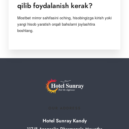
qilib foydalanish kerak?
Mostbet mirror sahifasini oching, hisobingizga kirish yoki
yangi hisob yaratish orqali bahslarni joylashtira
boshlang.
OUR ADDRESS
Hotel Sunray Kandy