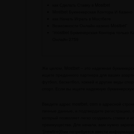
как Сделать Ставку в Mostbet
Mostbet Букмекерская Контора И Казино
как Начать Играть в Мостбете
Возможности Онлайн-казино Mostbet”
“mostbet Букмекерская Контора только К
Онлайн 2759
Же целом, Mostbet – это надежная букмекерск
ищете преданного партнера для ваших азартны
футбол, баскетбол, хоккей и другие виды спор
спорт. Если вы ищете надежную букмекерскую 
Введите адрес mostbet. com в адресной строк
личные данные, и подтвердите регистрацию, о
который позволяет легко создавать ставки и и
преимущества. Для начала, вам нужно зарегис
“[newline]Вам потребуется ввести информацию