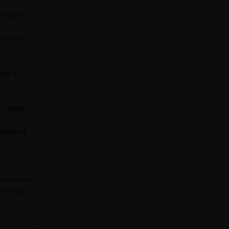
 Онлайн
 Онлайн
ора И
 Онлайн
Mostbet
о
н-казино
Конторы