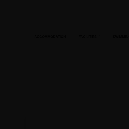
Mostbet Бу
ACCOMMODATION
FACILITIES
SWIMMIN