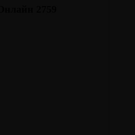
Онлайн 2759