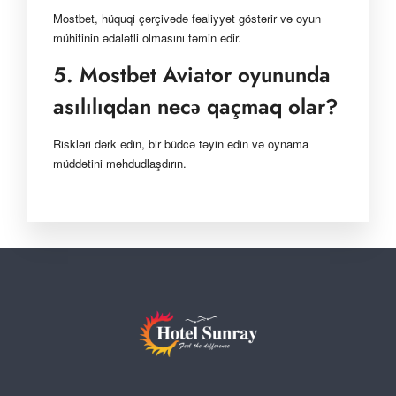
Mostbet, hüquqi çərçivədə fəaliyyət göstərir və oyun
mühitinin ədalətli olmasını təmin edir.
5. Mostbet Aviator oyununda
asılılıqdan necə qaçmaq olar?
Riskləri dərk edin, bir büdcə təyin edin və oynama
müddətini məhdudlaşdırın.