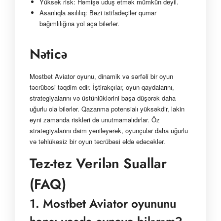
Yüksək risk: Həmişə uduş etmək mümkün deyil.
Asanlıqla asılılıq: Bəzi istifadəçilər qumar
bağımlılığına yol aça bilərlər.
Nəticə
Mostbet Aviator oyunu, dinamik və sərfəli bir oyun
təcrübəsi təqdim edir. İştirakçılar, oyun qaydalarını,
strategiyalarını və üstünlüklərini başa düşərək daha
uğurlu ola bilərlər. Qazanma potensialı yüksəkdir, lakin
eyni zamanda riskləri də unutmamalıdırlar. Öz
strategiyalarını daim yeniləyərək, oyunçular daha uğurlu
və təhlükəsiz bir oyun təcrübəsi əldə edəcəklər.
Tez-tez Verilən Suallar
(FAQ)
1. Mostbet Aviator oyununu