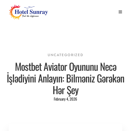
UNCATEGORIZED
Mostbet Aviator Oyununu Necə
İşlədiyini Anlayın: Bilməniz Gərəkən
Hər Şey
February 4, 2026