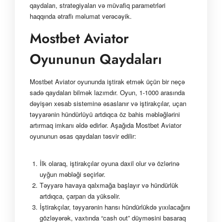
qaydaları, strategiyaları və müvafiq parametrləri
haqqında ətraflı məlumat verəcəyik.
Mostbet Aviator
Oyununun Qaydaları
Mostbet Aviator oyununda iştirak etmək üçün bir neçə
sadə qaydaları bilmək lazımdır. Oyun, 1-1000 arasında
dəyişən xesab sisteminə əsaslanır və iştirakçılar, uçan
təyyarənin hündürlüyü artdıqca öz bahis məbləğlərini
artırmaq imkanı əldə edirlər. Aşağıda Mostbet Aviator
oyununun əsas qaydaları təsvir edilir:
İlk olaraq, iştirakçılar oyuna daxil olur və özlərinə
uyğun məbləği seçirlər.
Təyyarə havaya qalxmağa başlayır və hündürlük
artdıqca, çarpan da yüksəlir.
İştirakçılar, təyyarənin hansı hündürlükdə yıxılacağını
gözləyərək, vaxtında “cash out” düyməsini basaraq