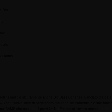
à Dei
ms
Low
diato
 Non Aams
gli italiani c’è sicuramente anche Big Bass Bonanza. Lanciato già da al
5×3 con twelve linee di pagamento ma sono sicuramente” “le sue funzion
 low AAMS che ospitano il provider NetEnt potrai trovare anche la famo