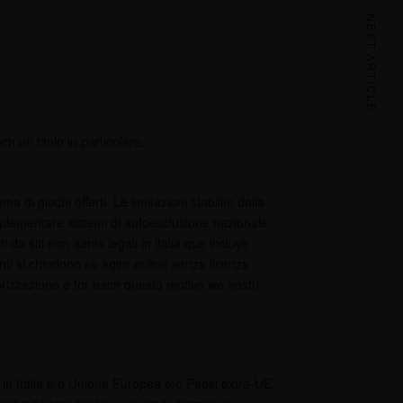
NEXT ARTICLE
h un titolo in particolare.
i giochi offerti. Le limitazioni stabilite dalla
implementare sistemi di autoesclusione nazionale.
da siti non aams legali in italia que incluye
nti si chiedono se agire online senza licenza
orizzazione e for each questo motivo we nostri
r in Italia e/o Unione Europea e/o Paesi extra-UE.