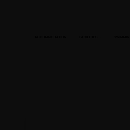
Migliori Gioch
ACCOMMODATION
FACILITIES
SWIMMIN