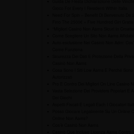
Guida De Flesta Dichiarazione Delle Vincit
Gioco For Every I Residenti Within Italia
Need For Spin – Benefit Di Benvenuto De
Fino The 2500€ + Five Hundred Giri Gratis
“Migliori Casino Non Aams Sicuri In Croati
Come Scegliere Un Sito Non Aams Affidabi
Auto-esclusione Nei Casinò Non Adm: Cos
Come Funziona
Sicurezza Dei Dati E Protezione Della Priv
Casinò Non Aams
Cosa Sono I Siti Low Aams E Perché Sono
Autorizzati
Pro E Contro Dei Migliori On Line Casino
Vasta Selezione Dei Providers Popolari E A
Dei Giochi
Aspetti Fiscali E Legali Each I Giocatori Ital
Posso Giocare Legalmente Su Un Online C
Online Non Aams?
Cos’è Casinò Non Aams
Casinò Que Incluye Licenza Aams Contro 