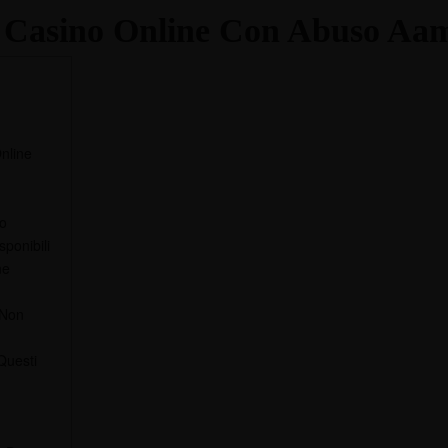
e Casino Online Con Abuso Aam
nline
no
ponibili
ne
 Non
Questi