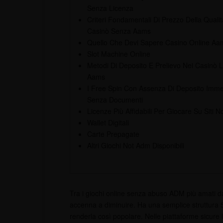
Senza Licenza
Criteri Fondamentali Di Prezzo Della Qualit
Casinò Senza Aams
Quello Che Devi Sapere Casino Online Aa
Slot Machine Online
Metodi Di Deposito E Prelievo Nei Casinò 
Aams
I Free Spin Con Assenza Di Deposito Imme
Senza Documenti
Licenze Più Affidabili Per Giocare Su Siti
Wallet Digitali
Carte Prepagate
Altri Giochi Not Adm Disponibili
Tra i giochi online senza abuso ADM più amati da
accenna a diminuire. Ha una semplice struttura 
renderla così popolare. Nelle piattaforme sicure