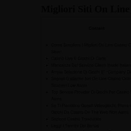
Migliori Siti On Lin
Content
Come Scegliere I Migliori On Line Casino O
Sicuri
Casinò Live E Giochi Di Carte
Mancanza Del Servizio Clienti Inside Italia
Ampia Selezione Di Giochi E” “Company Dis
Segnali D’allarme Nei On Line Casino Onli
Stranieri Low Aams
Top Service Provider Di Giochi Per Casinò
Aams
Se Ti Piacciono Questi Videogiochi, Prova 
Giochi Da Casino On The Web Non Aams
Sezione Casinò Trascurata
Leggi I Termini Dei Bonus