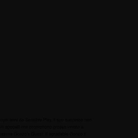
cuni anni da Sensible Play, il suo successo non
i speciali che promettono grosse vincite a
sissima Gonzo’s Quest. Il agradable Gonzo ti