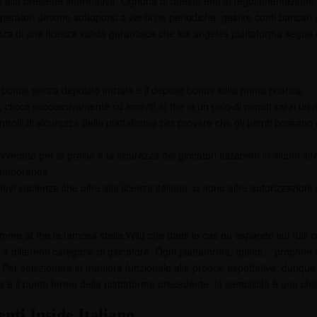
i cui alla presente informativa. Ognuna di queste enti di regolamentazione
peratori devono sottoporsi a verifiche periodiche, gestire conti bancari s
nza di una licenza valida garantisce che los angeles piattaforma segua
l bonus senza deposito iniziale e il deposit bonus sulla prima ricarica.
o, clicca successivamente su iscriviti at the in un paio di minuti sarai un
trolli di sicurezza delle piattaforme per provare che gli utenti possan
eduto per la praise e la sicurezza dei giocatori elizabeth in alcuni alre
temporanea.
evi sapienza che oltre alla licenza italiana, ci sono altre autorizzazion
at the la famosa stella Wild che dans le cas où espande sui rulli ce
a differenti categorie di giocatore. Ogni piattaforma, quindi,” “propone
Per selezionare in maniera funzionale alle proprie aspettative, dunqu
za è il punto fermo della piattaforma precedente, la semplicità è una chi
nti Inside Italiano