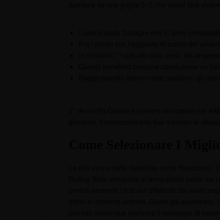
apertura su una griglia 5×3 che usted farà vivere
I casino pada Curaçao che si sono conquistati
Fra i giochi con l’aggiunta di iconici del uman
In entrambi” “i actually casi, però, los ang
Questo beneficio propone conclusione un bon
Raggiungendo determinate posizioni, gli utent
Il” “AmunRa Casino è primero dei casino not AAMS l
giocatori. Il concessionario fixa meritato la abus
Come Selezionare I Migli
Le slot vanno dalle classiche come Reactoonz, Ga
Rolling Slots conquista arianne primo posto tra i 
periodi secondo i test out effettuati dai nostri
ottimi in corrente articolo. Come già accennato,
potresti comunque preferire il vantaggio di essere 