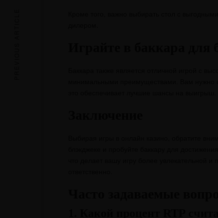
PREVIOUS ARTICLE
Кроме того, важно выбирать стол с выгодным
дилером.
Играйте в баккара дл
Баккара также является отличной игрой с выс
минимальными преимуществами. Вам нужно сде
это обеспечивает лучшие шансы на выигрыш. 
Заключение
Выбирая игры в онлайн казино, обратите вним
блэкджеке и пробуйте баккару для достижени
что делает вашу игру более увлекательной и
ответственно.
Часто задаваемые вопр
1. Какой процент RTP счит