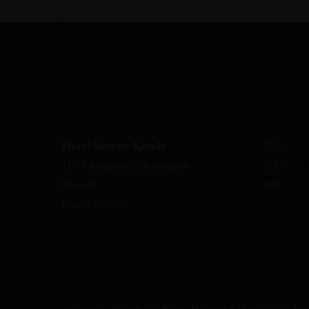
OUR ADDRESS
RESERV
Hotel Sunray Kandy
Tel.:
+94
Tel.:
+94
117/8 Anagarika Dharmapala
Tel:
+94 
Mawatha
info@hot
Kandy 20000
hotelsun
© Copyright Hotel Sunray Kandy. Designed & Developed by
Syn