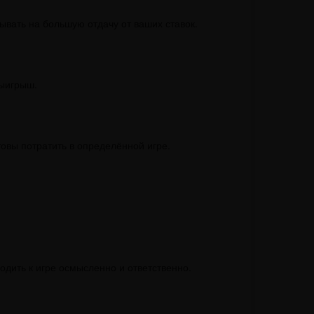
ывать на большую отдачу от ваших ставок.
выигрыш.
овы потратить в определённой игре.
одить к игре осмысленно и ответственно.