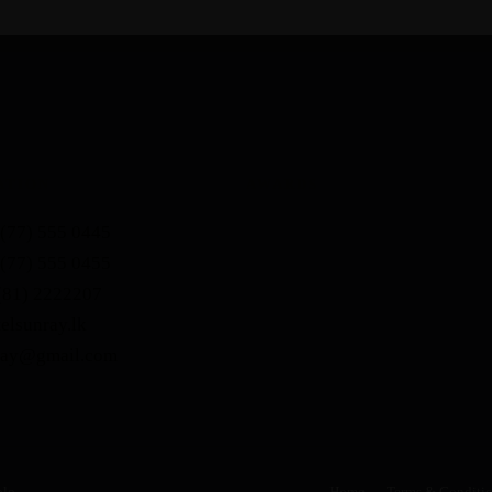
ATION
AWARDS
(77) 555 0445
(77) 555 0455
(81) 2222207
elsunray.lk
ray@gmail.com
olo
Home
Terms & Conditi