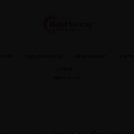
UNCATEGORIZED
н казино: какие 
для выигрыша?
G POOL
SIZZLE SPORTS PUB
ENTERTAINMENT
EVENTS
CONTACT
January 30, 2026