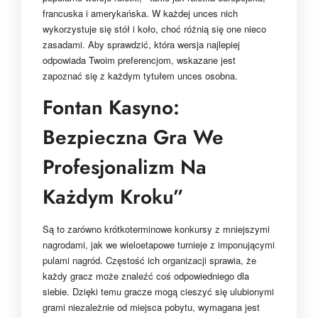
francuska i amerykańska. W każdej unces nich
wykorzystuje się stół i koło, choć różnią się one nieco
zasadami. Aby sprawdzić, która wersja najlepiej
odpowiada Twoim preferencjom, wskazane jest
zapoznać się z każdym tytułem unces osobna.
Fontan Kasyno:
Bezpieczna Gra We
Profesjonalizm Na
Każdym Kroku”
Są to zarówno krótkoterminowe konkursy z mniejszymi
nagrodami, jak we wieloetapowe turnieje z imponującymi
pulami nagród. Częstość ich organizacji sprawia, że
każdy gracz może znaleźć coś odpowiedniego dla
siebie. Dzięki temu gracze mogą cieszyć się ulubionymi
grami niezależnie od miejsca pobytu, wymagana jest