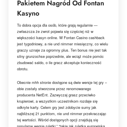
Pakietem Nagród Od Fontan
Kasyno
To dobra opcja dla osób, które grają regularnie —
zwłaszcza że zwrot pojawia się częściej niż w
większości kasyn online. W Fontan Casino cashback
jest tygodniowy, a nie und nimmer miesięczny, co wielu
graczy uznaje za ogromny plus. Ten bonus nie jest tak
silny grunzochse poprzednie, ale wciąż może pomóc
zbudować saldo, o ile gracz akceptuje konieczność
obrotu.
Obecnie mhh stronie dostępne są dwie wersje tej gry –
obie zostały stworzone przez renomowanego
producenta NetEnt. Zazwyczaj grasz przeciwko
krupierowi, a wszystkim uczestnikom rozdaje się
odkryte karty. Celem gry jest zdobycie sumy jak
najbliższej 21 punktom, nie und nimmer przekraczając
tej wartości. Wśród dostępnych opcji znajdują się
popularne wersje ruletki,” “takie jak ruletka europejska,