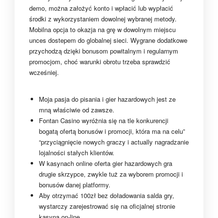
demo, można założyć konto i wpłacić lub wypłacić
środki z wykorzystaniem dowolnej wybranej metody.
Mobilna opcja to okazja na grę w dowolnym miejscu
unces dostepem do globalnej sieci. Wygrane dodatkowe
przychodzą dzięki bonusom powitalnym i regularnym
promocjom, choć warunki obrotu trzeba sprawdzić
wcześniej.
Moja pasja do pisania i gier hazardowych jest ze
mną właściwie od zawsze.
Fontan Casino wyróżnia się na tle konkurencji
bogatą ofertą bonusów i promocji, która ma na celu”
“przyciągnięcie nowych graczy i actually nagradzanie
lojalności stałych klientów.
W kasynach online oferta gier hazardowych gra
drugie skrzypce, zwykle tuż za wyborem promocji i
bonusów danej platformy.
Aby otrzymać 100zł bez doładowania salda gry,
wystarczy zarejestrować się na oficjalnej stronie
kasyna on-line.