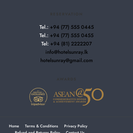
RESERVATION
Tel.:
+94
(77) 555 0445
Tel.:
+94
(77) 555 0455
Tel:
+94 (81) 2222207
info@hotelsunray.lk
hotelsunray@gmail.com
AWARDS
Home
Terms & Conditions
Privacy Policy
Refund and Returns Policy
Contact Us