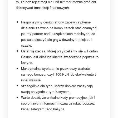
to, że bez rejestracji nie und nimmer można grać ani
dokonywać transakcji finansowych.
Responsywny design strony zapewnia płynne
działanie zarówno na komputerach stacjonarnych,
jak my partner and i urządzeniach mobilnych, co
pozwala cieszyć się grą w dowolnym miejscu i
czasie.
Ostatnią rzeczą, której przyjrzeliśmy się w Fontan
Casino jest obsługa klienta świadczona poprzez to
kasyno.
Maksymalna wypłata nie przekroczy wartości
samego bonusu, czyli 100 PLN lub ekwiwalentu t
innej walucie.
szczególnie dla tych, którzy dopiero zaczynają
swoją przygodę z tym kasynem.
Warto dodać, że unikalne kody promocyjne, jak i
sporo innych informacji można uzyskać poprzez
kanał Telegram tego kasyna.