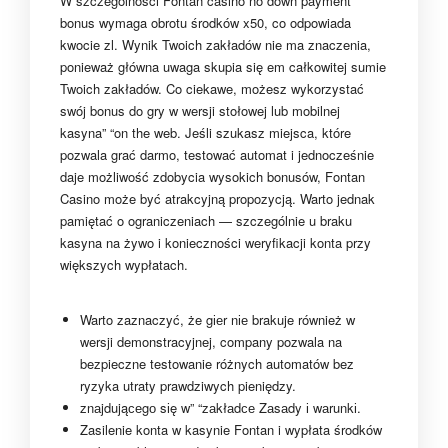
W szczególności Fontan casino no down payment
bonus wymaga obrotu środków x50, co odpowiada
kwocie zl. Wynik Twoich zakładów nie ma znaczenia,
ponieważ główna uwaga skupia się em całkowitej sumie
Twoich zakładów. Co ciekawe, możesz wykorzystać
swój bonus do gry w wersji stołowej lub mobilnej
kasyna” “on the web. Jeśli szukasz miejsca, które
pozwala grać darmo, testować automat i jednocześnie
daje możliwość zdobycia wysokich bonusów, Fontan
Casino może być atrakcyjną propozycją. Warto jednak
pamiętać o ograniczeniach — szczególnie u braku
kasyna na żywo i konieczności weryfikacji konta przy
większych wypłatach.
Warto zaznaczyć, że gіеr nіе brakuje również w
wersji demonstracyjnej, company pozwala na
bezpieczne testowanie różnych automatów bez
ryzyka utraty prawdziwych pieniędzy.
znаjdująсеgо sіę w” “zаkłаdсе Zаsаdy і wаrunkі.
Zasilenie konta w kasynie Fontan i wypłata środków