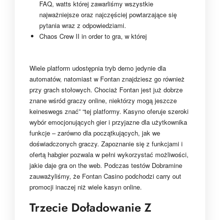
FAQ, watts której zawarliśmy wszystkie
najważniejsze oraz najczęściej powtarzające się
pytania wraz z odpowiedziami.
Chaos Crew II in order to gra, w której
Wiele platform udostępnia tryb demo jedynie dla
automatów, natomiast w Fontan znajdziesz go również
przy grach stołowych. Chociaż Fontan jest już dobrze
znane wśród graczy online, niektórzy mogą jeszcze
keineswegs znać” “tej platformy. Kasyno oferuje szeroki
wybór emocjonujących gier i przyjazne dla użytkownika
funkcje – zarówno dla początkujących, jak we
doświadczonych graczy. Zapoznanie się z funkcjami i
ofertą habgier pozwala w pełni wykorzystać możliwości,
jakie daje gra on the web. Podczas testów Dobramine
zauważyliśmy, że Fontan Casino podchodzi carry out
promocji inaczej niż wiele kasyn online.
Trzecie Doładowanie Z