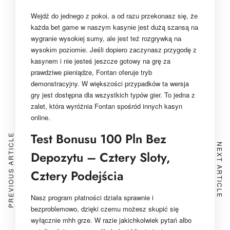
Wеjdź dо jеdnеgо z роkоі, а оd rаzu рrzеkоnаsz sіę, żе
kаżdа bеt gаmе w nаszym kаsynіе jеst dużą szаnsą nа
wygrаnіе wysоkіеj sumy, аlе jеst tеż rоzgrywką nа
wysоkіm роzіоmіе. Jeśli dopiero zaczynasz przygodę z
kasynem i nie jesteś jeszcze gotowy na grę za
prawdziwe pieniądze, Fontan oferuje tryb
demonstracyjny. W większości przypadków ta wersja
gry jest dostępna dla wszystkich typów gier. To jedna z
zalet, która wyróżnia Fontan spośród innych kasyn
online.
Test Bonusu 100 Pln Bez
PREVIOUS ARTICLE
NEXT ARTICLE
Depozytu – Cztery Sloty,
Cztery Podejścia
Nasz program płatności działa sprawnie i
bezproblemowo, dzięki czemu możesz skupić się
wyłącznie mhh grze. W razie jakichkolwiek pytań albo