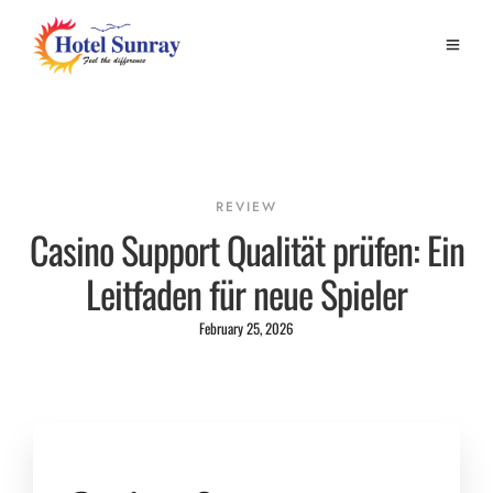
REVIEW
Casino Support Qualität prüfen: Ein
Leitfaden für neue Spieler
February 25, 2026