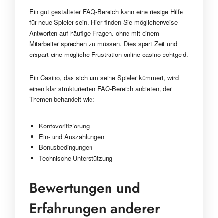
Ein gut gestalteter FAQ-Bereich kann eine riesige Hilfe
für neue Spieler sein. Hier finden Sie möglicherweise
Antworten auf häufige Fragen, ohne mit einem
Mitarbeiter sprechen zu müssen. Dies spart Zeit und
erspart eine mögliche Frustration
online casino echtgeld
.
Ein Casino, das sich um seine Spieler kümmert, wird
einen klar strukturierten FAQ-Bereich anbieten, der
Themen behandelt wie:
Kontoverifizierung
Ein- und Auszahlungen
Bonusbedingungen
Technische Unterstützung
Bewertungen und
Erfahrungen anderer