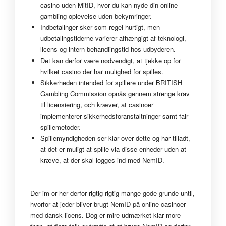
casino uden MitID, hvor du kan nyde din online
gambling oplevelse uden bekymringer.
Indbetalinger sker som regel hurtigt, men
udbetalingstiderne varierer afhængigt af teknologi,
licens og intern behandlingstid hos udbyderen.
Det kan derfor være nødvendigt, at tjekke op for
hvilket casino der har mulighed for spilles.
Sikkerheden intended for spillere under BRITISH
Gambling Commission opnås gennem strenge krav
til licensiering, och kræver, at casinoer
implementerer sikkerhedsforanstaltninger samt fair
spillemetoder.
Spillemyndigheden ser klar over dette og har tilladt,
at det er muligt at spille via disse enheder uden at
kræve, at der skal logges ind med NemID.
Der im or her derfor rigtig rigtig mange gode grunde until,
hvorfor at jeder bliver brugt NemID på online casinoer
med dansk licens. Dog er mire udmærket klar more