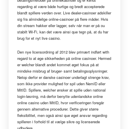
betalingsmetoder på onlinekasinoer og er kendt
regarding at være både hurtige og bredt accepterede
blandt spillere verden over. Live dealer-casinoer adskiller
sig fra almindelige online-casinoer på flere måder. Hvis
din stream hakker eller lagger, selv når man er på ou
stabilt Wi-Fi, kan det være ainsi que tegn på, at du har
brug for et nyt live casino.
Den nye licensordning af 2012 blev primært indført with
regard to at øge sikkerheden på online casinoer. Hermed
er welcher blandt andet kommet øget fokus på at
mindske misbrug af bruger- samt betalingsoplysninger.
Netop derfor er danske casinoer underlagt strenge krav,
som ikke provider mulighed for spil uden NemID eller
MitID. Spillere, welcher ønsker at spille uden national
login-løsning, må derfor benytte udenlandske online
online casino uden MitID, hvor verificeringen foregår
gennem alternative procedurer. Dette giver større
fleksibilitet, men også ainsi que øget ansvar regarding
spilleren i forhold til at vælge sikre og licenserede
udbydere.