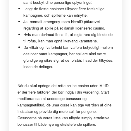
samt beskyt dine personlige oplysninger.
Langt de fleste casinoer tilbyder flere forskellige
kampagner, och spillerne kan udnytte.
Ja, normalt emergeny room NemID påkrævet
regarding at spille på et dansk licenseret casino.
Hvis man derimod finns til, at registrere sig bindende
til rofus, kan man opnå livsvarig karantæne.
Da vilkår og livsforhold kan variere betydeligt mellem
casinoer samt kampagner, bør spillere altid være
grundige og sikre sig, at de forstår, hvad der tilbydes,
inden de deltager.
Når du skal opdage det rette online casino uden MitID,
er der flere faktorer, der bør indgå i din vurdering. Start
mediterranean at undersøge bonusser og
kampagnetilbud, de uma disse kan øge værdien af dine
indsatser og provide dig mere spil for pengene.
Casinoerne på vores liste kan tilbyde simply attraktive
bonusser til både nye og eksisterende spillere.