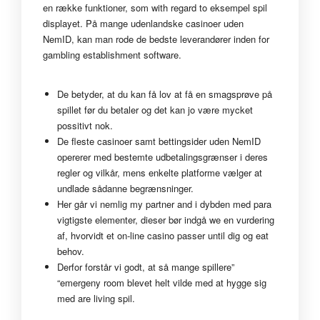
en række funktioner, som with regard to eksempel spil
displayet. På mange udenlandske casinoer uden
NemID, kan man rode de bedste leverandører inden for
gambling establishment software.
De betyder, at du kan få lov at få en smagsprøve på
spillet før du betaler og det kan jo være mycket
possitivt nok.
De fleste casinoer samt bettingsider uden NemID
opererer med bestemte udbetalingsgrænser i deres
regler og vilkår, mens enkelte platforme vælger at
undlade sådanne begrænsninger.
Her går vi nemlig my partner and i dybden med para
vigtigste elementer, dieser bør indgå we en vurdering
af, hvorvidt et on-line casino passer until dig og eat
behov.
Derfor forstår vi godt, at så mange spillere”
“emergeny room blevet helt vilde med at hygge sig
med are living spil.