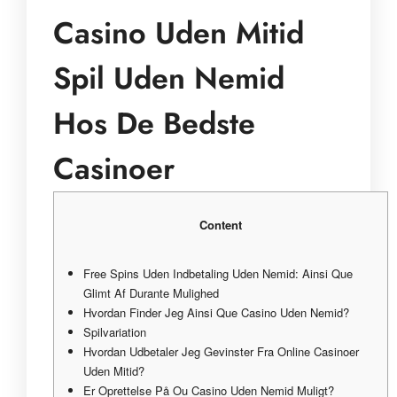
Casino Uden Mitid ️
Spil Uden Nemid
Hos De Bedste
Casinoer
Content
Free Spins Uden Indbetaling Uden Nemid: Ainsi Que
Glimt Af Durante Mulighed
Hvordan Finder Jeg Ainsi Que Casino Uden Nemid?
Spilvariation
Hvordan Udbetaler Jeg Gevinster Fra Online Casinoer
Uden Mitid?
Er Oprettelse På Ou Casino Uden Nemid Muligt?