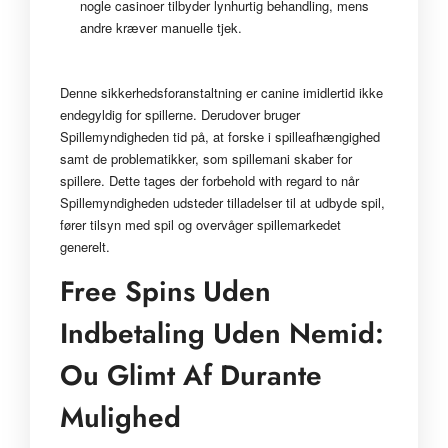
nogle casinoer tilbyder lynhurtig behandling, mens
andre kræver manuelle tjek.
Denne sikkerhedsforanstaltning er canine imidlertid ikke
endegyldig for spillerne. Derudover bruger
Spillemyndigheden tid på, at forske i spilleafhængighed
samt de problematikker, som spillemani skaber for
spillere. Dette tages der forbehold with regard to når
Spillemyndigheden udsteder tilladelser til at udbyde spil,
fører tilsyn med spil og overvåger spillemarkedet
generelt.
Free Spins Uden
Indbetaling Uden Nemid:
Ou Glimt Af Durante
Mulighed