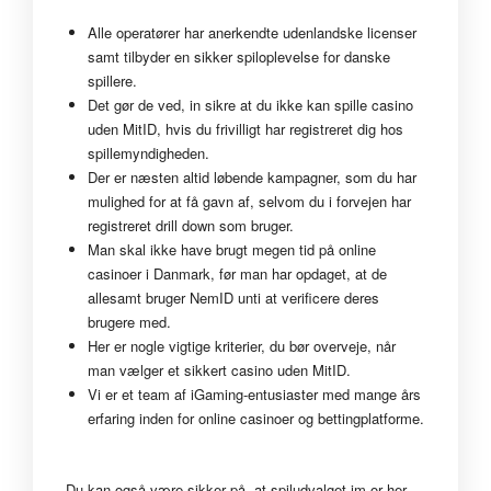
Alle operatører har anerkendte udenlandske licenser
samt tilbyder en sikker spiloplevelse for danske
spillere.
Det gør de ved, in sikre at du ikke kan spille casino
uden MitID, hvis du frivilligt har registreret dig hos
spillemyndigheden.
Der er næsten altid løbende kampagner, som du har
mulighed for at få gavn af, selvom du i forvejen har
registreret drill down som bruger.
Man skal ikke have brugt megen tid på online
casinoer i Danmark, før man har opdaget, at de
allesamt bruger NemID unti at verificere deres
brugere med.
Her er nogle vigtige kriterier, du bør overveje, når
man vælger et sikkert casino uden MitID.
Vi er et team af iGaming-entusiaster med mange års
erfaring inden for online casinoer og bettingplatforme.
Du kan også være sikker på, at spiludvalget im or her