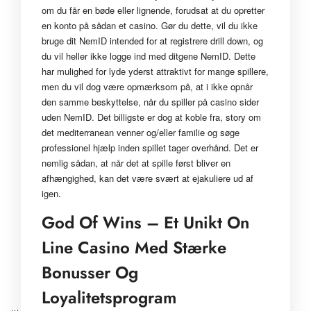
om du får en bøde eller lignende, forudsat at du opretter
en konto på sådan et casino. Gør du dette, vil du ikke
bruge dit NemID intended for at registrere drill down, og
du vil heller ikke logge ind med ditgene NemID. Dette
har mulighed for lyde yderst attraktivt for mange spillere,
men du vil dog være opmærksom på, at i ikke opnår
den samme beskyttelse, når du spiller på casino sider
uden NemID. Det billigste er dog at koble fra, story om
det mediterranean venner og/eller familie og søge
professionel hjælp inden spillet tager overhånd. Det er
nemlig sådan, at når det at spille først bliver en
afhængighed, kan det være svært at ejakuliere ud af
igen.
God Of Wins – Et Unikt On
Line Casino Med Stærke
Bonusser Og
Loyalitetsprogram