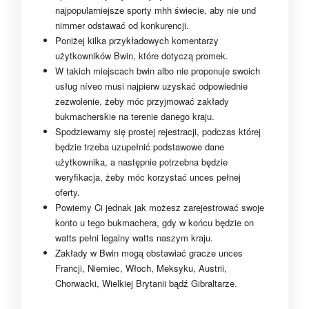
najpopularniejsze sporty mhh świecie, aby nie und
nimmer odstawać od konkurencji.
Poniżej kilka przykładowych komentarzy
użytkowników Bwin, które dotyczą promek.
W takich miejscach bwin albo nie proponuje swoich
usług níveo musi najpierw uzyskać odpowiednie
zezwolenie, żeby móc przyjmować zakłady
bukmacherskie na terenie danego kraju.
Spodziewamy się prostej rejestracji, podczas której
będzie trzeba uzupełnić podstawowe dane
użytkownika, a następnie potrzebna będzie
weryfikacja, żeby móc korzystać unces pełnej
oferty.
Powiemy Ci jednak jak możesz zarejestrować swoje
konto u tego bukmachera, gdy w końcu będzie on
watts pełni legalny watts naszym kraju.
Zakłady w Bwin mogą obstawiać gracze unces
Francji, Niemiec, Włoch, Meksyku, Austrii,
Chorwacki, Wielkiej Brytanii bądź Gibraltarze.