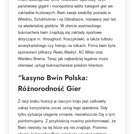
państwowy gigant i monopolista watts kategorii gier we
zakładów liczbowych. Bwin swoje siedziby posiada w
Wiedniu, Sztokholmie i na Gibraltarze, notowany jest też
na wiedeńskiej giełdzie. W ofercie austriackiego
bukmachera bwin znajdują się zakłady sportowe
dotyczące m. throughout. Koszykówki, a także futbolu
amerykańskiego czy hokeju na rolkach. Firma bwin była
sponsorem piłkarzy Realu Madryt, AC Milan oraz
Werderu Brema. Teraz jak najbardziej legalnie może
oferować usługi bukmacherskie polskim klientom.
“kasyno Bwin Polska:
Różnorodność Gier
Z racji braku licencji w naszym kraju jest całkowity
zakaz korzystania unces usług tego operatora. Gdy
tylko sytuacja uleganie zmianie, niezwłocznie Cię o tym
poinformujemy. Z przykrością musimy poinformować, że
Bwin niestety na tej liście się nie znajduje. Pomimo
starań, bukmacher Bwin wciąż nie uzyskał polskiej