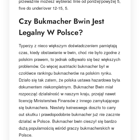
przeważnie możesz wybierać linie od poniżej/powyżej 5,
five do under/over 12-15, 5.
Czy Bukmacher Bwin Jest
Legalny W Polsce?
Typerzy z nieco większym doświadczeniem pamiętają
czas, kiedy obstawianie w bwin, choć nie było zgodne z
polskim prawem, to jednak odbywało się bez większych
problemów. Co więcej austriacki bukmacher był w
czołówce rankingu bukmacherów na polskim rynku.
Działo się tak zatem, że polska ustawa hazardowa była
dokumentem niekompletnym. Bukmacher Bwin miał
rozpocząć działalność w naszym kraju, przejął nawet
licencję Ministerstwa Finansów z innego zamykającego
się bukmachera. Niestety keineswegs doszło to carry
out skutku i prawdopodobnie bukmacher już nie zacznie
działać w Polsce. Bukmacher bwin cieszył się bardzo
dużą popularnością wśród graczy bukmacherskich w
Polsce.