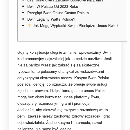
Bwin W Polsce Od 2023 Roku
Przegląd Bwin Online Casino Polska
Bwin Legalny Watts Polsce?
Jak Mogę Wypłacić Swoje Pieniądze Unces Bwin?
Gdy tylko sytuacja ulegnie zmianie, wprowadzimy Bwin
kod promocyjny najszybciej jak to będzie możliwe. Jeśli
nie za bardzo wiesz jak zabrać się za skuteczne
typowanie, to polecamy ci artykuł ze wskazówkami
dotyczącymi obstawiania meczy. Kasyno Bwin Polska
posiada licencję, co oznacza, że oferuje swoje usługi
zgodnie z prawem. Dzięki temu gracze unces Polski
mogą bez obaw korzystać unces platformy Bwin,
ciesząc się różnorodnymi grami i promocjami.
Jednakże, aby cieszyć się rozrywką hazardową watts
pełni, zawsze należy zachować zdrowy rozsądek i grać
odpowiedzialnie. Żadne kasyno t Internecie, nawet
najlepsze, nie może być idealne.