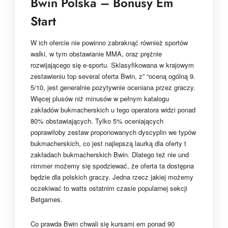
Bwin Polska – Bonusy Em
Start
W ich ofercie nie powinno zabraknąć również sportów
walki, w tym obstawianie MMA, oraz prężnie
rozwijającego się e-sportu. Sklasyfikowana w krajowym
zestawieniu top several oferta Bwin, z” “oceną ogólną 9.
5/10, jest generalnie pozytywnie oceniana przez graczy.
Więcej plusów niż minusów w pełnym katalogu
zakładów bukmacherskich u tego operatora widzi ponad
80% obstawiających. Tylko 5% oceniających
poprawiłoby zestaw proponowanych dyscyplin we typów
bukmacherskich, co jest najlepszą laurką dla oferty t
zakładach bukmacherskich Bwin. Dlatego też nie und
nimmer możemy się spodziewać, że oferta ta dostępna
będzie dla polskich graczy. Jedna rzecz jakiej możemy
oczekiwać to watts ostatnim czasie popularnej sekcji
Betgames.
Co prawda Bwin chwali się kursami em ponad 90