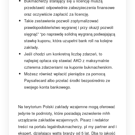
Bukmacherzy starający się u licencję muszą
przedstawić odpowiednie zabezpieczenia finansowe
oraz oczywiście zapłacić za licencję.
Takie zestawienie pozwoli zoptymalizować
prawdopodobieństwo wygranej i przy okazji pozwoli
sięgnąć” “po naprawdę solidną wygraną podwajającą
stawkę kuponu, która uzupełni bank roll na kolejne
zakłady.
Jeśli chodzi um konkretną liczbę zdarzeń, to
najlepiej opłaca się stawiać AKO z maksymalnie
czterema zdarzeniami na kuponie bukmacherskim.
Możesz również wpłacić pieniądze za pomocą
Paysafecard albo przelać środki bezpośrednio ze
swojego konta bankowego.
Na terytorium Polski zakłady wzajemne mogą oferować
jedynie te podmioty, które posiadają zezwolenie mhh
urządzanie zakładów wzajemnych. Pisarz i redaktor
treści na portalu legalnibukmacherzy. pl my partner and i
ekspert, działający watts branży od 5 lat. Dba to jakość