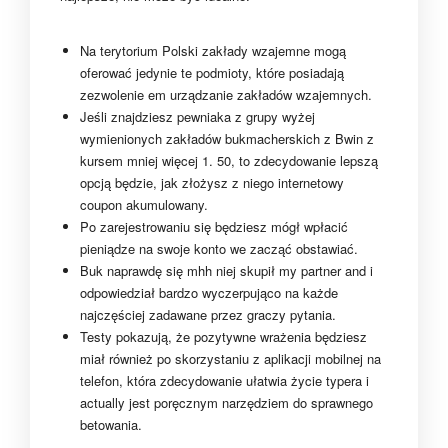
Na terytorium Polski zakłady wzajemne mogą
oferować jedynie te podmioty, które posiadają
zezwolenie em urządzanie zakładów wzajemnych.
Jeśli znajdziesz pewniaka z grupy wyżej
wymienionych zakładów bukmacherskich z Bwin z
kursem mniej więcej 1. 50, to zdecydowanie lepszą
opcją będzie, jak złożysz z niego internetowy
coupon akumulowany.
Po zarejestrowaniu się będziesz mógł wpłacić
pieniądze na swoje konto we zacząć obstawiać.
Buk naprawdę się mhh niej skupił my partner and i
odpowiedział bardzo wyczerpująco na każde
najczęściej zadawane przez graczy pytania.
Testy pokazują, że pozytywne wrażenia będziesz
miał również po skorzystaniu z aplikacji mobilnej na
telefon, która zdecydowanie ułatwia życie typera i
actually jest poręcznym narzędziem do sprawnego
betowania.