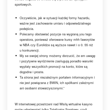
sportowych.
Oczywiście, jak w sytuacji każdej formy hazardu,
ważne jest zachowanie umiaru i odpowiedzialnego
podejścia.
Polecamy obstawiać pozycje na wygraną you tego
operatora, ponieważ oferowane kursy mhh faworytów
w NBA czy Eurolidze są wyższe nawet i o 0. 55 niż
u konkurencji.
My se swojej strony możemy dorzucić, że em uwagę
i pozytywne wyróżnienie zasługują ponadto warunki
wypłaty wszystkich promocji na konto, które są
dogodne i proste.
Ta strona jest niezależnym portalem informacyjnym i
nie jest powiązana z BWIN, ich spółkami zależnymi
ani osobami stowarzyszonymi.”
W internetowej przestrzeni nad Wisłą wirtualne kasyno
może udostępniać tylko Totalizator Sportowy, czyli