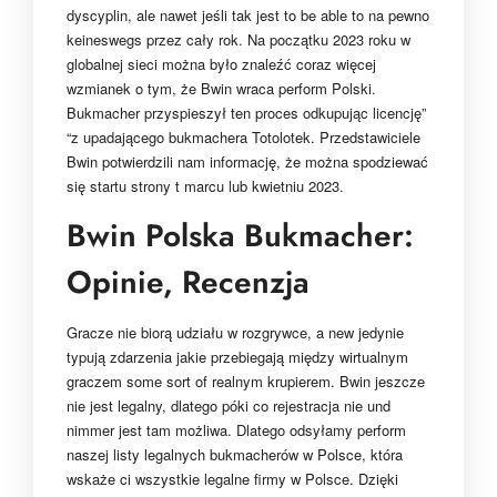
dyscyplin, ale nawet jeśli tak jest to be able to na pewno
keineswegs przez cały rok. Na początku 2023 roku w
globalnej sieci można było znaleźć coraz więcej
wzmianek o tym, że Bwin wraca perform Polski.
Bukmacher przyspieszył ten proces odkupując licencję”
“z upadającego bukmachera Totolotek. Przedstawiciele
Bwin potwierdzili nam informację, że można spodziewać
się startu strony t marcu lub kwietniu 2023.
Bwin Polska Bukmacher:
Opinie, Recenzja
Gracze nie biorą udziału w rozgrywce, a new jedynie
typują zdarzenia jakie przebiegają między wirtualnym
graczem some sort of realnym krupierem. Bwin jeszcze
nie jest legalny, dlatego póki co rejestracja nie und
nimmer jest tam możliwa. Dlatego odsyłamy perform
naszej listy legalnych bukmacherów w Polsce, która
wskaże ci wszystkie legalne firmy w Polsce. Dzięki