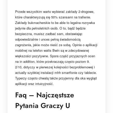
Przede wszystkim warto wybierać zakłady 2-drogowe,
które charakteryzują się 50% szansami na trafienie.
Zakłady bukmacherskie to be able to legalna rozrywka
jedynie dla pełnoletnich osób. O to, bądź będzie
bezpieczna, musisz zadbać sam, obstawiając
odpowiedzialnie i unces pełną świadomością
zagrożenia, jakie może nieść ze sobą. Opinie o aplikacji
mobilnej na telefon watts Bwin są w zdecydowanej
większości pozytywne. Spora część przyjaznych ocen
na in addition, które przekraczają często poziom 9.
2/10, dotyczy w pierwszej kolejności bezproblemowej i
actually szybkiej instalacji mhh smartfonie czy tablecie.
Typerzy często chwalą także przyjemny dla oka wygląd
aplikacji oraz intuicyjność.
Faq – Najczęstsze
Pytania Graczy U