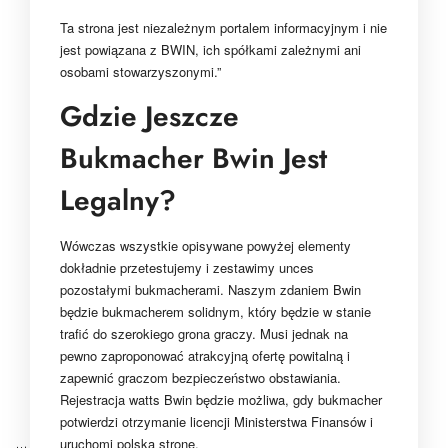
Ta strona jest niezależnym portalem informacyjnym i nie
jest powiązana z BWIN, ich spółkami zależnymi ani
osobami stowarzyszonymi.”
Gdzie Jeszcze
Bukmacher Bwin Jest
Legalny?
Wówczas wszystkie opisywane powyżej elementy
dokładnie przetestujemy i zestawimy unces
pozostałymi bukmacherami. Naszym zdaniem Bwin
będzie bukmacherem solidnym, który będzie w stanie
trafić do szerokiego grona graczy. Musi jednak na
pewno zaproponować atrakcyjną ofertę powitalną i
zapewnić graczom bezpieczeństwo obstawiania.
Rejestracja watts Bwin będzie możliwa, gdy bukmacher
potwierdzi otrzymanie licencji Ministerstwa Finansów i
uruchomi polską stronę.