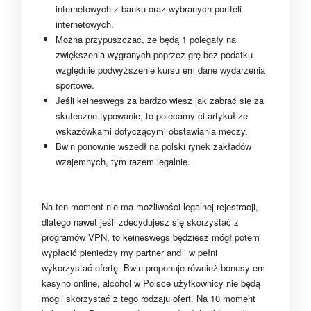
internetowych z banku oraz wybranych portfeli
internetowych.
Można przypuszczać, że będą 1 polegały na
zwiększenia wygranych poprzez grę bez podatku
względnie podwyższenie kursu em dane wydarzenia
sportowe.
Jeśli keineswegs za bardzo wiesz jak zabrać się za
skuteczne typowanie, to polecamy ci artykuł ze
wskazówkami dotyczącymi obstawiania meczy.
Bwin ponownie wszedł na polski rynek zakładów
wzajemnych, tym razem legalnie.
Na ten moment nie ma możliwości legalnej rejestracji,
dlatego nawet jeśli zdecydujesz się skorzystać z
programów VPN, to keineswegs będziesz mógł potem
wypłacić pieniędzy my partner and i w pełni
wykorzystać ofertę. Bwin proponuje również bonusy em
kasyno online, alcohol w Polsce użytkownicy nie będą
mogli skorzystać z tego rodzaju ofert. Na 10 moment