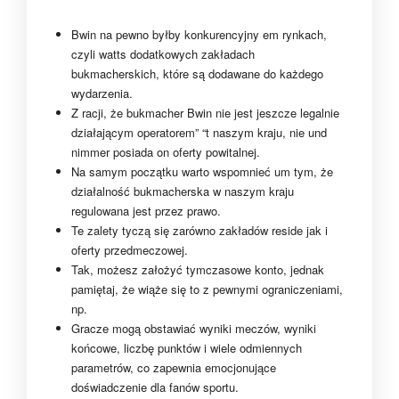
Bwin na pewno byłby konkurencyjny em rynkach,
czyli watts dodatkowych zakładach
bukmacherskich, które są dodawane do każdego
wydarzenia.
Z racji, że bukmacher Bwin nie jest jeszcze legalnie
działającym operatorem” “t naszym kraju, nie und
nimmer posiada on oferty powitalnej.
Na samym początku warto wspomnieć um tym, że
działalność bukmacherska w naszym kraju
regulowana jest przez prawo.
Te zalety tyczą się zarówno zakładów reside jak i
oferty przedmeczowej.
Tak, możesz założyć tymczasowe konto, jednak
pamiętaj, że wiąże się to z pewnymi ograniczeniami,
np.
Gracze mogą obstawiać wyniki meczów, wyniki
końcowe, liczbę punktów i wiele odmiennych
parametrów, co zapewnia emocjonujące
doświadczenie dla fanów sportu.