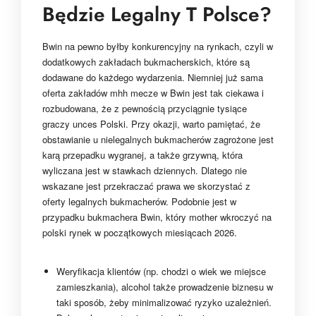
Będzie Legalny T Polsce?
Bwin na pewno byłby konkurencyjny na rynkach, czyli w
dodatkowych zakładach bukmacherskich, które są
dodawane do każdego wydarzenia. Niemniej już sama
oferta zakładów mhh mecze w Bwin jest tak ciekawa i
rozbudowana, że z pewnością przyciągnie tysiące
graczy unces Polski. Przy okazji, warto pamiętać, że
obstawianie u nielegalnych bukmacherów zagrożone jest
karą przepadku wygranej, a także grzywną, która
wyliczana jest w stawkach dziennych. Dlatego nie
wskazane jest przekraczać prawa we skorzystać z
oferty legalnych bukmacherów. Podobnie jest w
przypadku bukmachera Bwin, który mother wkroczyć na
polski rynek w początkowych miesiącach 2026.
Weryfikacja klientów (np. chodzi o wiek we miejsce
zamieszkania), alcohol także prowadzenie biznesu w
taki sposób, żeby minimalizować ryzyko uzależnień.