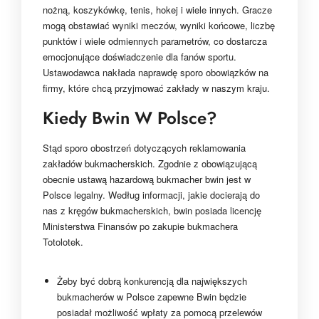
nożną, koszykówkę, tenis, hokej i wiele innych. Gracze
mogą obstawiać wyniki meczów, wyniki końcowe, liczbę
punktów i wiele odmiennych parametrów, co dostarcza
emocjonujące doświadczenie dla fanów sportu.
Ustawodawca nakłada naprawdę sporo obowiązków na
firmy, które chcą przyjmować zakłady w naszym kraju.
Kiedy Bwin W Polsce?
Stąd sporo obostrzeń dotyczących reklamowania
zakładów bukmacherskich. Zgodnie z obowiązującą
obecnie ustawą hazardową bukmacher bwin jest w
Polsce legalny. Według informacji, jakie docierają do
nas z kręgów bukmacherskich, bwin posiada licencję
Ministerstwa Finansów po zakupie bukmachera
Totolotek.
Żeby być dobrą konkurencją dla największych
bukmacherów w Polsce zapewne Bwin będzie
posiadał możliwość wpłaty za pomocą przelewów