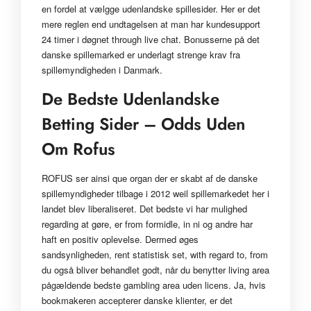
en fordel at vælgge udenlandske spillesider. Her er det
mere reglen end undtagelsen at man har kundesupport
24 timer i døgnet through live chat. Bonusserne på det
danske spillemarked er underlagt strenge krav fra
spillemyndigheden i Danmark.
De Bedste Udenlandske
Betting Sider – Odds Uden
Om Rofus
ROFUS ser ainsi que organ der er skabt af de danske
spillemyndigheder tilbage i 2012 weil spillemarkedet her i
landet blev liberaliseret. Det bedste vi har mulighed
regarding at gøre, er from formidle, in ni og andre har
haft en positiv oplevelse. Dermed øges
sandsynligheden, rent statistisk set, with regard to, from
du også bliver behandlet godt, når du benytter living area
pågældende bedste gambling area uden licens. Ja, hvis
bookmakeren accepterer danske klienter, er det