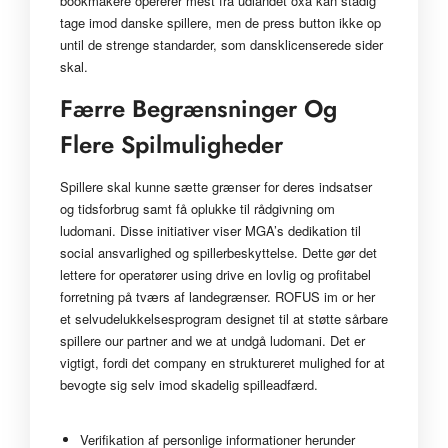
bookmakere opererer mest fra udlandet oxå kan stadig
tage imod danske spillere, men de press button ikke op
until de strenge standarder, som dansklicenserede sider
skal.
Færre Begrænsninger Og
Flere Spilmuligheder
Spillere skal kunne sætte grænser for deres indsatser
og tidsforbrug samt få oplukke til rådgivning om
ludomani. Disse initiativer viser MGA’s dedikation til
social ansvarlighed og spillerbeskyttelse. Dette gør det
lettere for operatører using drive en lovlig og profitabel
forretning på tværs af landegrænser. ROFUS im or her
et selvudelukkelsesprogram designet til at støtte sårbare
spillere our partner and we at undgå ludomani. Det er
vigtigt, fordi det company en struktureret mulighed for at
bevogte sig selv imod skadelig spilleadfærd.
Verifikation af personlige informationer herunder