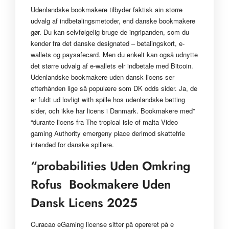
Udenlandske bookmakere tilbyder faktisk ain større
udvalg af indbetalingsmetoder, end danske bookmakere
gør. Du kan selvfølgelig bruge de ingripanden, som du
kender fra det danske designated – betalingskort, e-
wallets og paysafecard. Men du enkelt kan også udnytte
det større udvalg af e-wallets elr indbetale med Bitcoin.
Udenlandske bookmakere uden dansk licens ser
efterhånden lige så populære som DK odds sider. Ja, de
er fuldt ud lovligt with spille hos udenlandske betting
sider, och ikke har licens i Danmark. Bookmakere med”
“durante licens fra The tropical isle of malta Video
gaming Authority emergeny place derimod skattefrie
intended for danske spillere.
“probabilities Uden Omkring
Rofus ️ Bookmakere Uden
Dansk Licens 2025
Curacao eGaming license sitter på opereret på e