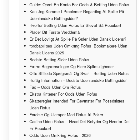
Guide: Opret En Konto For Odds & Betting Uden Rofus
Kan Jeg Komme I Problemer Regarding At Spille På
Udenlandske Bettingsider?
Hvorfor Betting Uden Rofus Er Blevet Så Populært
Placer Dit Første Væddemål
Er Det Lovligt At Spille På Sider Uden Dansk Licens?
“probabilities Uden Omkring Rofus ️ Bookmakere Uden
Dansk Licens 2025
Bedste Betting Sider Uden Rofus
Færre Begrænsninger Og Flere Spilmuligheder
Ofte Stillede Spørgsmål Og Svar – Betting Uden Rofus
Hurtig Information – Bedste Udenlandske Bettingsider
Faq – Odds Uden Om Rofus
Ekstra Kriterier For Odds Uden Rofus
Skatteregler Intended For Gevinster Fra Possibilities
Uden Rofus
Fordele Og Ulemper Med Rofus-fri Poker
Casino Uden Rofus – Hvad Det Betyder Og Hvorfor Det
Er Populært
Odds Uden Omkring Rofus I 2026