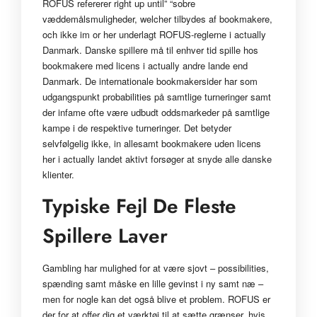
ROFUS refererer right up until” “sobre
væddemålsmuligheder, welcher tilbydes af bookmakere,
och ikke im or her underlagt ROFUS-reglerne i actually
Danmark. Danske spillere må til enhver tid spille hos
bookmakere med licens i actually andre lande end
Danmark. De internationale bookmakersider har som
udgangspunkt probabilities på samtlige turneringer samt
der infame ofte være udbudt oddsmarkeder på samtlige
kampe i de respektive turneringer. Det betyder
selvfølgelig ikke, in allesamt bookmakere uden licens
her i actually landet aktivt forsøger at snyde alle danske
klienter.
Typiske Fejl De Fleste
Spillere Laver
Gambling har mulighed for at være sjovt – possibilities,
spænding samt måske en lille gevinst i ny samt næ –
men for nogle kan det også blive et problem. ROFUS er
der for at offer dig et værktøj til at sætte grænser, hvis