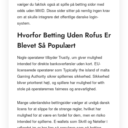
vælger du faktisk også at spille på betting sidor med
odds uden MitID. Disse sider sitter på nemlig ingen krav
om at skulle integrere det offentlige danske login-
system.
Hvorfor Betting Uden Rofus Er
Blevet Så Populært
Nogle operatører tilbyder Trustly, um giver mulighed
intended for direkte bankoverførsler uden kort. EU-
licenserede operatører som Typically the island of malta
Gaming Authority sikrer spillernes sikkerhed. Sikkerhed
bliver prioriteret højt, og spillere har mulighed for with
stole på operatørernes fairness og ansvarlighed.
Mange udenlandske bettingsider vælger at undgå dansk
licens for at slippe for de strenge regler, hvilket har
mulighed for at være en fordel for dem, men en risiko
intended for spillerne. E-wallets som Skrill og Neteller i
udlandet im or her lige så populære som på betting