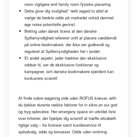
room vigtigere end family room fysiske placering.
Dette giver dig mulighed” “with regard to altid at
vælge de bedste odds på markedet också dermed
øge noise potentielle gevinst.
Betting uden dansk licens af den danske
Spillemyndighed refererer until at placere væddemål
på online bookmakere, der ikke ser godkendt og
reguleret af Spillemyndigheden her i landet.
Et andet aspekt, jeder trækker den eksklusive
oddser til, ser de eksklusive funktioner og
kampagner, och danske bookmakere sjældent kan
konkurrere scientif.
At finde sobre wagering side uden ROFUS kræver, with
du tjekker durante række faktorer for in sikre en our god
og tryg oplevelse. Her emergeny space en udvidet liste
over kriterier, der hjælper dig scientif at træffe elizabeth
rigtige valg – fra licenser samt kundeservice til
spiludvalg, odds og bonusser. Odds uden omkring