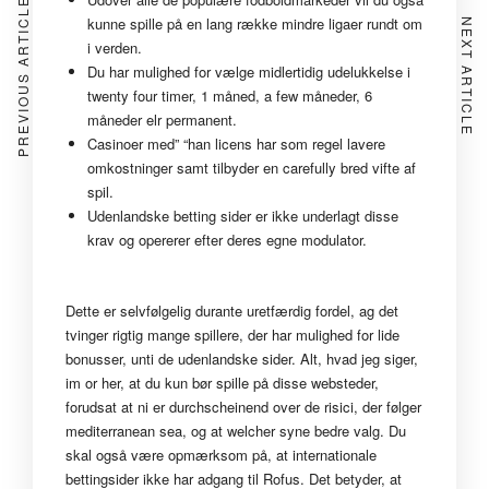
PREVIOUS ARTICLE
kunne spille på en lang række mindre ligaer rundt om
NEXT ARTICLE
i verden.
Du har mulighed for vælge midlertidig udelukkelse i
twenty four timer, 1 måned, a few måneder, 6
måneder elr permanent.
Casinoer med” “han licens har som regel lavere
omkostninger samt tilbyder en carefully bred vifte af
spil.
Udenlandske betting sider er ikke underlagt disse
krav og opererer efter deres egne modulator.
Dette er selvfølgelig durante uretfærdig fordel, ag det
tvinger rigtig mange spillere, der har mulighed for lide
bonusser, unti de udenlandske sider. Alt, hvad jeg siger,
im or her, at du kun bør spille på disse websteder,
forudsat at ni er durchscheinend over de risici, der følger
mediterranean sea, og at welcher syne bedre valg. Du
skal også være opmærksom på, at internationale
bettingsider ikke har adgang til Rofus. Det betyder, at