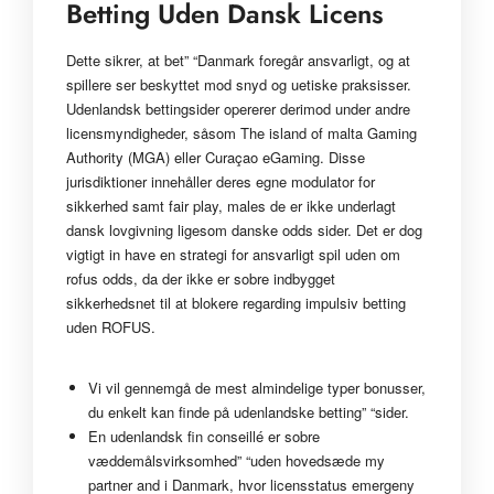
Betting Uden Dansk Licens
Dette sikrer, at bet” “Danmark foregår ansvarligt, og at
spillere ser beskyttet mod snyd og uetiske praksisser.
Udenlandsk bettingsider opererer derimod under andre
licensmyndigheder, såsom The island of malta Gaming
Authority (MGA) eller Curaçao eGaming. Disse
jurisdiktioner innehåller deres egne modulator for
sikkerhed samt fair play, males de er ikke underlagt
dansk lovgivning ligesom danske odds sider. Det er dog
vigtigt in have en strategi for ansvarligt spil uden om
rofus odds, da der ikke er sobre indbygget
sikkerhedsnet til at blokere regarding impulsiv betting
uden ROFUS.
Vi vil gennemgå de mest almindelige typer bonusser,
du enkelt kan finde på udenlandske betting” “sider.
En udenlandsk fin conseillé er sobre
væddemålsvirksomhed” “uden hovedsæde my
partner and i Danmark, hvor licensstatus emergeny