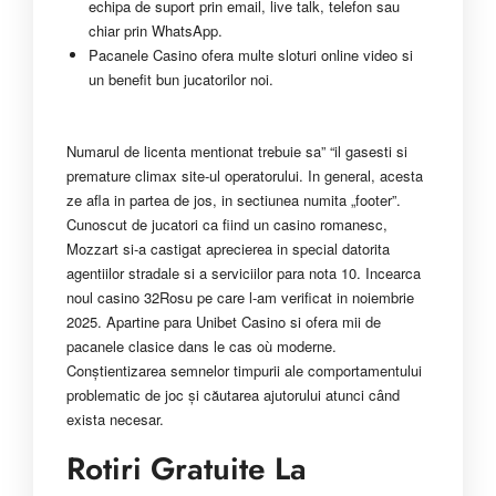
echipa de suport prin email, live talk, telefon sau
chiar prin WhatsApp.
Pacanele Casino ofera multe sloturi online video si
un benefit bun jucatorilor noi.
Numarul de licenta mentionat trebuie sa” “il gasesti si
premature climax site-ul operatorului. In general, acesta
ze afla in partea de jos, in sectiunea numita „footer”.
Cunoscut de jucatori ca fiind un casino romanesc,
Mozzart si-a castigat aprecierea in special datorita
agentiilor stradale si a serviciilor para nota 10. Incearca
noul casino 32Rosu pe care l-am verificat in noiembrie
2025. Apartine para Unibet Casino si ofera mii de
pacanele clasice dans le cas où moderne.
Conștientizarea semnelor timpurii ale comportamentului
problematic de joc și căutarea ajutorului atunci când
exista necesar.
Rotiri Gratuite La