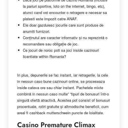
la pariuri sportive, loto on the internet, bingo, etc),
atunci cand vei encounter o retragere e necesar sa
platesti este impozit catre ANAF.
Ele doar gazduiesc jocurile care sunt produse de
anumiti furnizori.
Conținutul are caracter informativ și nu reprezintă o
recomandare sau obligație de joc.
Ce jocuri de noroc poti sa joci inside cazinouri
licentiate within Romania?
In plus, depunerile se fac instant, iar retragerile, la cele
in nessun caso bune cazinouri online, se proceseaza
inside cateva ore sau chiar instant. Pachetele mixte
combină in nessun caso multe” “tipuri de bonusuri într-o
singură ofertă atractivă. Acestea pot consist of bonusuri
procentuale, rotiri gratuite și altmodische beneficii, cum
areal fi cashback mutterschwein puncte de loialitate.
Casino Premature Climax