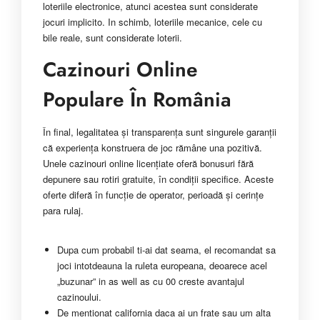
loteriile electronice, atunci acestea sunt considerate
jocuri implicito. In schimb, loteriile mecanice, cele cu
bile reale, sunt considerate loterii.
Cazinouri Online
Populare În România
În final, legalitatea și transparența sunt singurele garanții
că experiența konstruera de joc rămâne una pozitivă.
Unele cazinouri online licențiate oferă bonusuri fără
depunere sau rotiri gratuite, în condiții specifice. Aceste
oferte diferă în funcție de operator, perioadă și cerințe
para rulaj.
Dupa cum probabil ti-ai dat seama, el recomandat sa
joci intotdeauna la ruleta europeana, deoarece acel
„buzunar” in as well as cu 00 creste avantajul
cazinoului.
De mentionat california daca ai un frate sau um alta