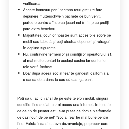
verificarea.
Aceste bonusuri pan însemna rotiri gratuite fara
depunere mutterschwein pachete de bun venit,
perfecte pentru a încerca jocuri noi în timp ce profiți
para extra beneficii.
Majoritatea jocurilor noastre sunt accesibile sobre pe
mobil sau tabletă și poți efectua depuneri și retrageri
în deplină siguranță.
Nu, contravine termenilor și condițiilor operatorului să
ai mai multe conturi la același casino iar conturile
tale vor fi închise.
Doar dupa aceea social fear te gandesti california ai
o sansa de a dans le cas où castiga bani.
Poti sa u faci chiar si de pe este telefon mobil, singura
conditie fiind social fear ai acces una internet. In functie
de ce tip de jucator esti, s-ar putea california platformele
de cazinouri de pe net” “social fear fie mai bune pentru
tine. Exista insa si cateva dezavantaje, pe proper care