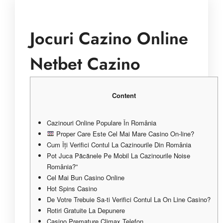
Jocuri Cazino Online
Netbet Cazino
Content
Cazinouri Online Populare În România
Proper Care Este Cel Mai Mare Casino On-line?
Cum Îți Verifici Contul La Cazinourile Din România
Pot Juca Păcănele Pe Mobil La Cazinourile Noise
România?”
Cel Mai Bun Casino Online
Hot Spins Casino
De Votre Trebuie Sa-ti Verifici Contul La On Line Casino?
Rotiri Gratuite La Depunere
Casino Premature Climax Telefon