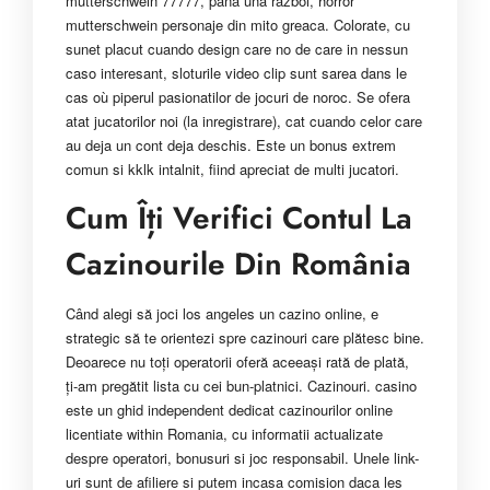
mutterschwein 77777, pana una razboi, horror
mutterschwein personaje din mito greaca. Colorate, cu
sunet placut cuando design care no de care in nessun
caso interesant, sloturile video clip sunt sarea dans le
cas où piperul pasionatilor de jocuri de noroc. Se ofera
atat jucatorilor noi (la inregistrare), cat cuando celor care
au deja un cont deja deschis. Este un bonus extrem
comun si kklk intalnit, fiind apreciat de multi jucatori.
Cum Îți Verifici Contul La
Cazinourile Din România
Când alegi să joci los angeles un cazino online, e
strategic să te orientezi spre cazinouri care plătesc bine.
Deoarece nu toți operatorii oferă aceeași rată de plată,
ți-am pregătit lista cu cei bun-platnici. Cazinouri. casino
este un ghid independent dedicat cazinourilor online
licentiate within Romania, cu informatii actualizate
despre operatori, bonusuri si joc responsabil. Unele link-
uri sunt de afiliere si putem incasa comision daca les