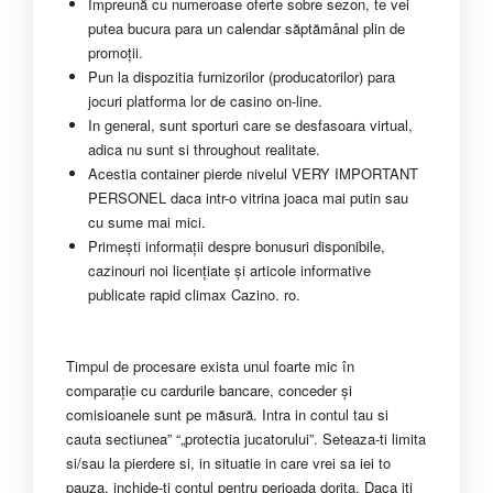
Împreună cu numeroase oferte sobre sezon, te vei
putea bucura para un calendar săptămânal plin de
promoții.
Pun la dispozitia furnizorilor (producatorilor) para
jocuri platforma lor de casino on-line.
In general, sunt sporturi care se desfasoara virtual,
adica nu sunt si throughout realitate.
Acestia container pierde nivelul VERY IMPORTANT
PERSONEL daca intr-o vitrina joaca mai putin sau
cu sume mai mici.
Primești informații despre bonusuri disponibile,
cazinouri noi licențiate și articole informative
publicate rapid climax Cazino. ro.
Timpul de procesare exista unul foarte mic în
comparație cu cardurile bancare, conceder și
comisioanele sunt pe măsură. Intra in contul tau si
cauta sectiunea” “„protectia jucatorului”. Seteaza-ti limita
si/sau la pierdere si, in situatie in care vrei sa iei to
pauza, inchide-ti contul pentru perioada dorita. Daca iti