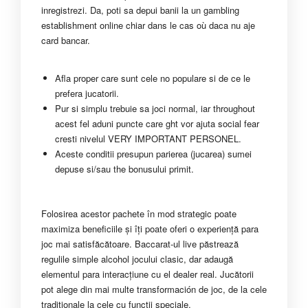
inregistrezi. Da, poti sa depui banii la un gambling
establishment online chiar dans le cas où daca nu aje
card bancar.
Afla proper care sunt cele no populare si de ce le
prefera jucatorii.
Pur si simplu trebuie sa joci normal, iar throughout
acest fel aduni puncte care ght vor ajuta social fear
cresti nivelul VERY IMPORTANT PERSONEL.
Aceste conditii presupun parierea (jucarea) sumei
depuse si/sau the bonusului primit.
Folosirea acestor pachete în mod strategic poate
maximiza beneficiile și îți poate oferi o experiență para
joc mai satisfăcătoare. Baccarat-ul live păstrează
regulile simple alcohol jocului clasic, dar adaugă
elementul para interacțiune cu el dealer real. Jucătorii
pot alege din mai multe transformación de joc, de la cele
tradiționale la cele cu funcții speciale.