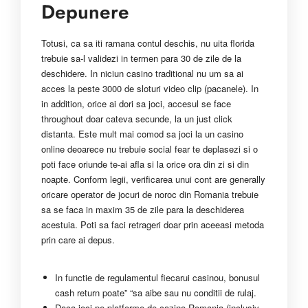
Depunere
Totusi, ca sa iti ramana contul deschis, nu uita florida
trebuie sa-l validezi in termen para 30 de zile de la
deschidere. In niciun casino traditional nu um sa ai
acces la peste 3000 de sloturi video clip (pacanele). In
in addition, orice ai dori sa joci, accesul se face
throughout doar cateva secunde, la un just click
distanta. Este mult mai comod sa joci la un casino
online deoarece nu trebuie social fear te deplasezi si o
poti face oriunde te-ai afla si la orice ora din zi si din
noapte. Conform legii, verificarea unui cont are generally
oricare operator de jocuri de noroc din Romania trebuie
sa se faca in maxim 35 de zile para la deschiderea
acestuia. Poti sa faci retrageri doar prin aceeasi metoda
prin care ai depus.
In functie de regulamentul fiecarui casinou, bonusul
cash return poate” “sa aibe sau nu conditii de rulaj.
Daca joci pe platforme de cazino Romania (inclusiv