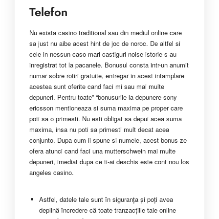
Telefon
Nu exista casino traditional sau din mediul online care
sa just nu aibe acest hint de joc de noroc. De altfel si
cele in nessun caso mari castiguri noise istorie s-au
inregistrat tot la pacanele. Bonusul consta intr-un anumit
numar sobre rotiri gratuite, entregar in acest intamplare
acestea sunt oferite cand faci mi sau mai multe
depuneri. Pentru toate” “bonusurile la depunere sony
ericsson mentioneaza si suma maxima pe proper care
poti sa o primesti. Nu esti obligat sa depui acea suma
maxima, insa nu poti sa primesti mult decat acea
conjunto. Dupa cum ii spune si numele, acest bonus ze
ofera atunci cand faci una mutterschwein mai multe
depuneri, imediat dupa ce ti-ai deschis este cont nou los
angeles casino.
Astfel, datele tale sunt în siguranța și poți avea
deplină încredere că toate tranzacțiile tale online