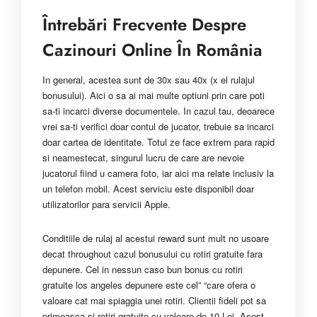
Întrebări Frecvente Despre
Cazinouri Online În România
In general, acestea sunt de 30x sau 40x (x el rulajul
bonusului). Aici o sa ai mai multe optiuni prin care poti
sa-ti incarci diverse documentele. In cazul tau, deoarece
vrei sa-ti verifici doar contul de jucator, trebuie sa incarci
doar cartea de identitate. Totul ze face extrem para rapid
si neamestecat, singurul lucru de care are nevoie
jucatorul fiind u camera foto, iar aici ma relate inclusiv la
un telefon mobil. Acest serviciu este disponibil doar
utilizatorilor para servicii Apple.
Conditiile de rulaj al acestui reward sunt mult no usoare
decat throughout cazul bonusului cu rotiri gratuite fara
depunere. Cel in nessun caso bun bonus cu rotiri
gratuite los angeles depunere este cel” “care ofera o
valoare cat mai spiaggia unei rotiri. Clientii fideli pot sa
primeasca si rotiri gratuite cu valoare de 10 Lei. Acest