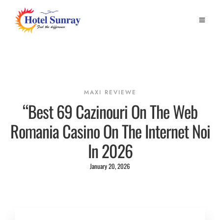
MAXI REVIEWE
“Best 69 Cazinouri On The Web
Romania Casino On The Internet Noi
In 2026
January 20, 2026