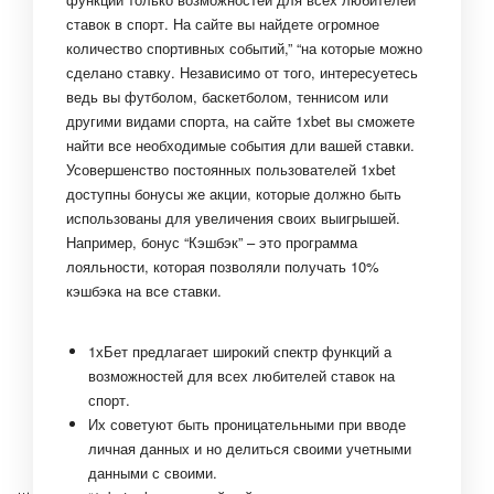
ставок в спорт. На сайте вы найдете огромное
количество спортивных событий,” “на которые можно
сделано ставку. Независимо от того, интересуетесь
ведь вы футболом, баскетболом, теннисом или
другими видами спорта, на сайте 1xbet вы сможете
найти все необходимые события дли вашей ставки.
Усовершенство постоянных пользователей 1xbet
доступны бонусы же акции, которые должно быть
использованы для увеличения своих выигрышей.
Например, бонус “Кэшбэк” – это программа
лояльности, которая позволяли получать 10%
кэшбэка на все ставки.
1хБет предлагает широкий спектр функций а
возможностей для всех любителей ставок на
спорт.
Их советуют быть проницательными при вводе
личная данных и но делиться своими учетными
данными с своими.