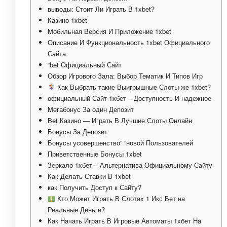
выводы: Стоит Ли Играть В 1xbet?
Казино 1xbet
Мобильная Версия И Приложение 1xbet
Описание И Функциональность 1xbet Официального
Сайта
“bet Официальный Сайт
Обзор Игрового Зала: Выбор Тематик И Типов Игр
Как Выбрать такие Выигрышные Слоты же 1xbet?
официальный Сайт 1хбет – Доступность И надежное
Мегабонус За один Депозит
Bet Казино — Играть В Лучшие Слоты Онлайн
Бонусы За Депозит
Бонусы усовершенство” “новой Пользователей
Приветственные Бонусы 1xbet
Зеркало 1хбет – Альтернатива Официальному Сайту
Как Делать Ставки В 1xbet
как Получить Доступ к Сайту?
Кто Может Играть В Слотах 1 Икс Бет на
Реальные Деньги?
Как Начать Играть В Игровые Автоматы 1хбет На