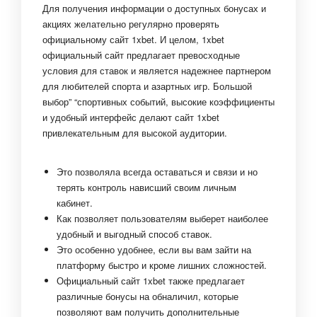
Для получения информации о доступных бонусах и
акциях желательно регулярно проверять
официальному сайт 1xbet. И целом, 1xbet
официальный сайт предлагает превосходные
условия для ставок и является надежнее партнером
для любителей спорта и азартных игр. Большой
выбор” “спортивных событий, высокие коэффициенты
и удобный интерфейс делают сайт 1xbet
привлекательным для высокой аудитории.
Это позволяла всегда оставаться и связи и но
терять контроль нависший своим личным
кабинет.
Как позволяет пользователям выберет наиболее
удобный и выгодный способ ставок.
Это особенно удобнее, если вы вам зайти на
платформу быстро и кроме лишних сложностей.
Официальный сайт 1xbet также предлагает
различные бонусы на обналичил, которые
позволяют вам получить дополнительные