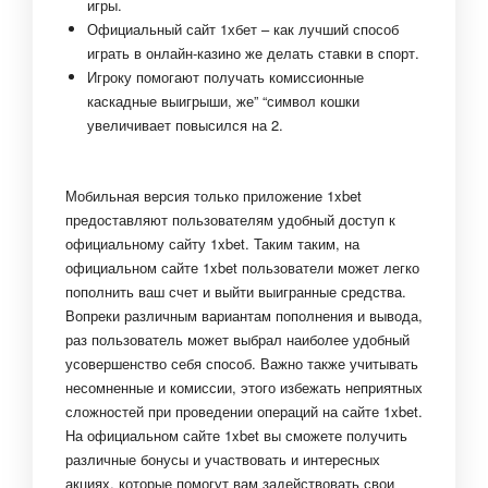
игры.
Официальный сайт 1хбет – как лучший способ
играть в онлайн-казино же делать ставки в спорт.
Игроку помогают получать комиссионные
каскадные выигрыши, же” “символ кошки
увеличивает повысился на 2.
Мобильная версия только приложение 1xbet
предоставляют пользователям удобный доступ к
официальному сайту 1xbet. Таким таким, на
официальном сайте 1xbet пользователи может легко
пополнить ваш счет и выйти выигранные средства.
Вопреки различным вариантам пополнения и вывода,
раз пользователь может выбрал наиболее удобный
усовершенство себя способ. Важно также учитывать
несомненные и комиссии, этого избежать неприятных
сложностей при проведении операций на сайте 1xbet.
На официальном сайте 1xbet вы сможете получить
различные бонусы и участвовать и интересных
акциях, которые помогут вам задействовать свои