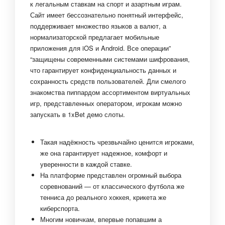
к легальным ставкам на спорт и азартным играм.
Сайт имеет бессознательно понятный интерфейс,
поддерживает множество языков а валют, а
нормализаторской предлагает мобильные
приложения для iOS и Android. Все операции”
“защищены современными системами шифрования,
что гарантирует конфиденциальность данных и
сохранность средств пользователей. Дли смелого
знакомства пиппардом ассортиментом виртуальных
игр, представленных оператором, игрокам можно
запускать в 1xBet демо слоты.
Такая надёжность чрезвычайно ценится игроками,
же она гарантирует надежное, комфорт и
уверенности в каждой ставке.
На платформе представлен огромный выбора
соревнований — от классического футбола же
тенниса до реального хоккея, крикета же
киберспорта.
Многим новичкам, впервые попавшим а