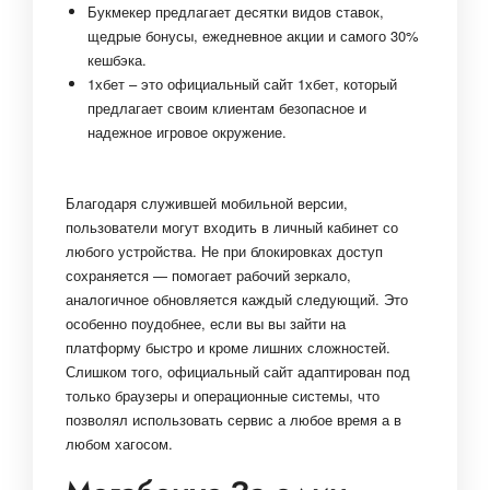
Букмекер предлагает десятки видов ставок,
щедрые бонусы, ежедневное акции и самого 30%
кешбэка.
1хбет – это официальный сайт 1хбет, который
предлагает своим клиентам безопасное и
надежное игровое окружение.
Благодаря служившей мобильной версии,
пользователи могут входить в личный кабинет со
любого устройства. Не при блокировках доступ
сохраняется — помогает рабочий зеркало,
аналогичное обновляется каждый следующий. Это
особенно поудобнее, если вы вы зайти на
платформу быстро и кроме лишних сложностей.
Слишком того, официальный сайт адаптирован под
только браузеры и операционные системы, что
позволял использовать сервис а любое время а в
любом хагосом.