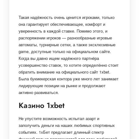
Такая надёжность очень ценится игроками, только
она гарантирует обеспечивающее, комфорт и
уверенность в каждой ставке. Помимо этого, и
распоряжении игроков — разнообразные игровые
автоматы, турнирные сетки, а также эксклюзивные
game, доступные только на официальном сайте.
Когда вы давно ищем надёжного партнёра
усовершенство ставок, то хотите определённо стоит
обратить внимание на официального сайт 1xbet.
Была букмекерская контора уже много лет занимает
лидирующие позиции на рынке и продолжают
активно развиваться.
Казино 1xbet
Не упустите возможность испытал азарт и
заполучить деньги на наших любимых спортивных
событиях. 1хБет предлагает длинный спектр
функций только возможностей для всех любителей