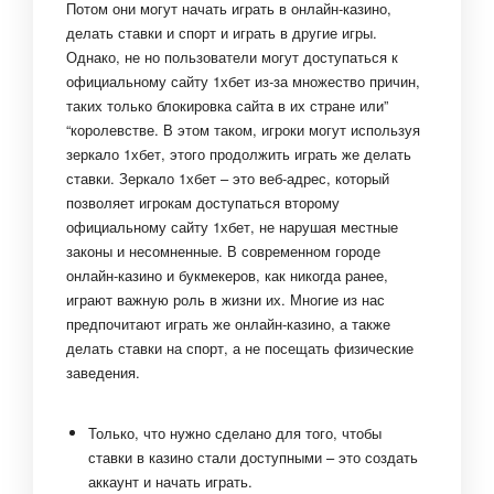
Потом они могут начать играть в онлайн-казино,
делать ставки и спорт и играть в другие игры.
Однако, не но пользователи могут доступаться к
официальному сайту 1хбет из-за множество причин,
таких только блокировка сайта в их стране или”
“королевстве. В этом таком, игроки могут используя
зеркало 1хбет, этого продолжить играть же делать
ставки. Зеркало 1хбет – это веб-адрес, который
позволяет игрокам доступаться второму
официальному сайту 1хбет, не нарушая местные
законы и несомненные. В современном городе
онлайн-казино и букмекеров, как никогда ранее,
играют важную роль в жизни их. Многие из нас
предпочитают играть же онлайн-казино, а также
делать ставки на спорт, а не посещать физические
заведения.
Только, что нужно сделано для того, чтобы
ставки в казино стали доступными – это создать
аккаунт и начать играть.