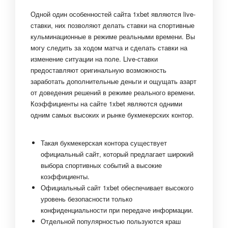
Одной один особенностей сайта 1xbet являются live-
ставки, них позволяют делать ставки на спортивные
кульминационные в режиме реальными времени. Вы
могу следить за ходом матча и сделать ставки на
изменение ситуации на поле. Live-ставки
предоставляют оригинальную возможность
заработать дополнительные деньги и ощущать азарт
от доведения решений в режиме реального времени.
Коэффициенты на сайте 1xbet являются одними
одним самых высоких и рынке букмекерских контор.
Такая букмекерская контора существует
официальный сайт, который предлагает широкий
выбора спортивных событий а высокие
коэффициенты.
Официальный сайт 1xbet обеспечивает высокого
уровень безопасности только
конфиденциальности при передаче информации.
Отдельной популярностью пользуются краш