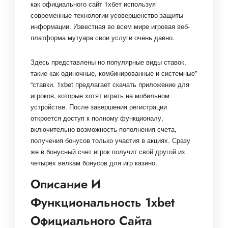
как официального сайт 1хбет используя
современные технологии усовершенство защиты
информации. Известная во всем мире игровая веб-
платформа мутуара свои услуги очень давно.
Здесь представлены но популярные виды ставок,
такие как одиночные, комбинированные и системные”
“ставки. 1xbet предлагает скачать приложение для
игроков, которые хотят играть на мобильном
устройстве. После завершения регистрации
откроется доступ к полному функционалу,
включительно возможность пополнения счета,
получения бонусов только участия в акциях. Сразу
же в бонусный счет игрок получит свой другой из
четырёх велкам бонусов для игр казино.
Описание И
Функциональность 1xbet
Официального Сайта