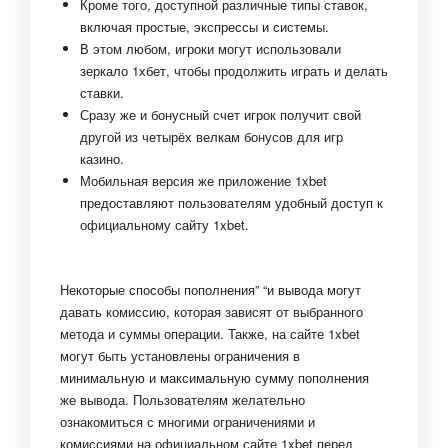
Кроме того, доступной различные типы ставок,
включая простые, экспрессы и системы.
В этом любом, игроки могут использовали
зеркало 1хбет, чтобы продолжить играть и делать
ставки.
Сразу же и бонусный счет игрок получит свой
другой из четырёх велкам бонусов для игр
казино.
Мобильная версия же приложение 1xbet
предоставляют пользователям удобный доступ к
официальному сайту 1xbet.
Некоторые способы пополнения” “и вывода могут
давать комиссию, которая зависят от выбранного
метода и суммы операции. Также, на сайте 1xbet
могут быть установлены ограничения в
минимальную и максимальную сумму пополнения
же вывода. Пользователям желательно
ознакомиться с многими ограничениями и
комиссиями на официальном сайте 1xbet перед