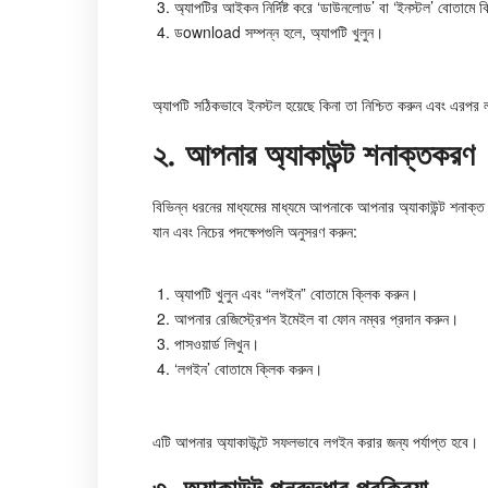
অ্যাপটির আইকন নির্দিষ্ট করে ‘ডাউনলোড’ বা ‘ইনস্টল’ বোতামে 
ডownload সম্পন্ন হলে, অ্যাপটি খুলুন।
অ্যাপটি সঠিকভাবে ইনস্টল হয়েছে কিনা তা নিশ্চিত করুন এবং এরপর
২. আপনার অ্যাকাউন্ট শনাক্তকরণ
বিভিন্ন ধরনের মাধ্যমের মাধ্যমে আপনাকে আপনার অ্যাকাউন্ট শনাক্ত
যান এবং নিচের পদক্ষেপগুলি অনুসরণ করুন:
অ্যাপটি খুলুন এবং “লগইন” বোতামে ক্লিক করুন।
আপনার রেজিস্ট্রেশন ইমেইল বা ফোন নম্বর প্রদান করুন।
পাসওয়ার্ড লিখুন।
‘লগইন’ বোতামে ক্লিক করুন।
এটি আপনার অ্যাকাউন্টে সফলভাবে লগইন করার জন্য পর্যাপ্ত হবে।