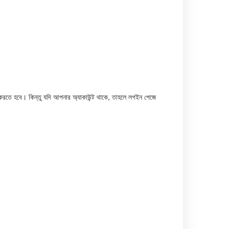
ি করতে হবে। কিন্তু যদি আপনার অ্যাকাউন্ট থাকে, তাহলে লগইন পেজে