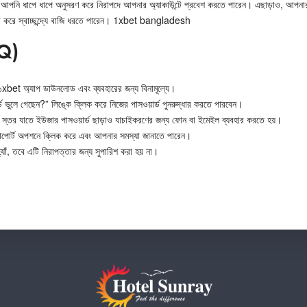
নি ধাপে ধাপে অনুসরণ করে নিরাপদে আপনার অ্যাকাউন্টে প্রবেশ করতে পারেন। এছাড়াও, আপনার অ্য
রে স্বাচ্ছন্দ্যে বাজি ধরতে পারেন।
1xbet bangladesh
AQ)
১xbet অ্যাপ ডাউনলোড এবং ব্যবহারের জন্য বিনামূল্যে।
 ভুলে গেছেন?” লিঙ্কে ক্লিক করে নিজের পাসওয়ার্ড পুনরুদ্ধার করতে পারবেন।
স্তর যাতে ইউজার পাসওয়ার্ড ছাড়াও যাচাইকরণের জন্য ফোন বা ইমেইল ব্যবহার করতে হয়।
াপোর্ট অপশনে ক্লিক করে এবং আপনার সমস্যা জানাতে পারেন।
যাঁ, তবে এটি নিরাপত্তার জন্য সুপারিশ করা হয় না।