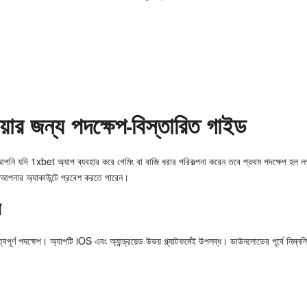
়ার জন্য পদক্ষেপ-বিস্তারিত গাইড
 আপনি যদি 1xbet অ্যাপ ব্যবহার করে গেমিং বা বাজি ধরার পরিকল্পনা করেন তবে প্রথম পদক্ষেপ হ
 আপনার অ্যাকাউন্টে প্রবেশ করতে পারেন।
ন
পূর্ণ পদক্ষেপ। অ্যাপটি iOS এবং অ্যান্ড্রয়েড উভয় প্ল্যাটফর্মেই উপলব্ধ। ডাউনলোডের পূর্বে নিম্ন